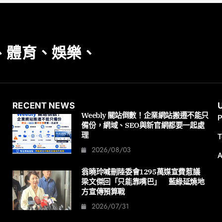
、體育、娛樂、
RECENT NEWS
Weebly 關站倒數！企業網站搬遷不能只
P
備份，網域、SEO與新官網都要一起處
理
T
2026/08/03
A
翁曉玲喊刪陸委會1295萬媒宣費惹議
梁文傑回「只能靠嘴巴」 藍綠延燒地
方宣傳預算戰
2026/07/31