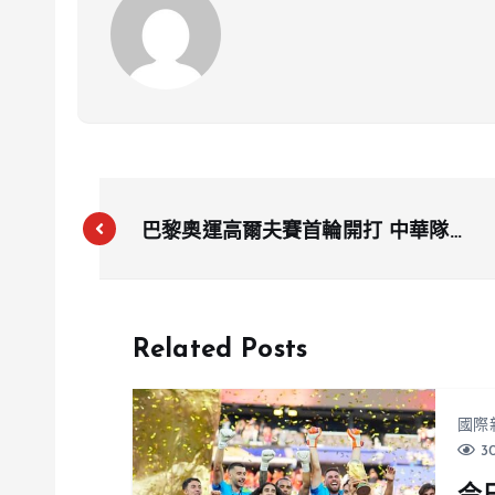
巴黎奧運高爾夫賽首輪開打 中華隊潘
政琮並列第21
Related Posts
國際
30