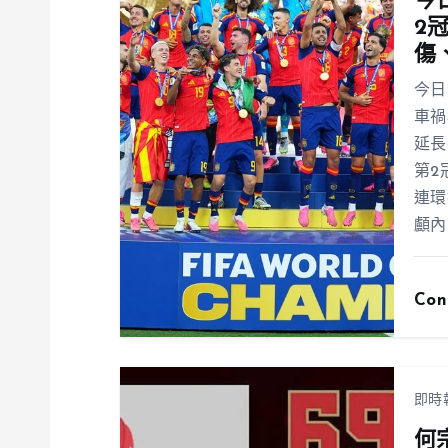
今
2
傷
今日
車禍
延長
第2
連環
顱內
Con
即時
何