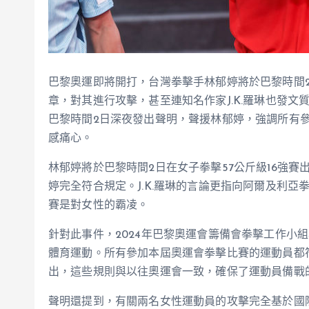
巴黎奧運即將開打，台灣拳擊手林郁婷將於巴黎時間
章，對其進行攻擊，甚至連知名作家J.K.羅琳也發文
巴黎時間2日深夜發出聲明，聲援林郁婷，強調所有
感痛心。
林郁婷將於巴黎時間2日在女子拳擊57公斤級16強
婷完全符合規定。J.K.羅琳的言論更指向阿爾及利亞拳擊
賽是對女性的霸凌。
針對此事件，2024年巴黎奧運會籌備會拳擊工作小
體育運動。所有參加本屆奧運會拳擊比賽的運動員都
出，這些規則與以往奧運會一致，確保了運動員備戰
聲明還提到，有關兩名女性運動員的攻擊完全基於國際