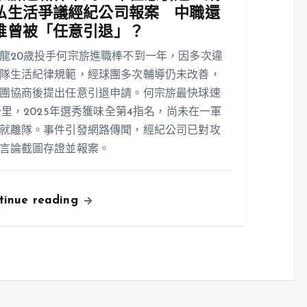
私生活爭議經紀公司報案 中職還
誰曾被「任意引退」？
龍20歲投手何宗旂進職棒不到一年，因多次違
隊生活紀律規範，經球團多次輔導仍未改善，
團協商後提出任意引退申請。何宗旂最快球速
1公里，2025年選秀獲味全第4指名，尚未在一軍
就離隊。事件引發網路傳聞，經紀公司已對攻
言論截圖存證並報案。
tinue reading