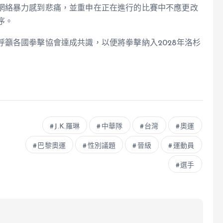
網絡暴力感到悲痛，並重申在正在進行的比賽中不應更改
序。
籲各國拳擊協會達成共識，以便將拳擊納入2028年洛杉
J.K.羅琳
中華隊
台灣
奧運
巴黎奧運
性別議題
晉級
運動員
選手