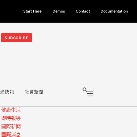
Start Here
Demos
Contact
Documentation
今日熱門新聞TOP3｜西拉雅族正式成第17個原住民族、立院電競
光電場回扣
法審查爆衝突、跨國運毒案重判12年
地方利益輸
SUBSCRIBE
政治快訊
社會新聞
健康生活
即時報導
國際新聞
國際消息