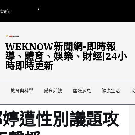
O與新官
翁曉玲喊刪陸委會1295萬媒宣費惹議 梁文傑回「只能靠嘴巴」
藍綠延燒地方宣傳預算戰
WEKNOW新聞網-即時報
導、體育、娛樂、財經|24小
時即時更新
教育與科學
體育前線
國際消息
健康生活
郁婷遭性別議題攻