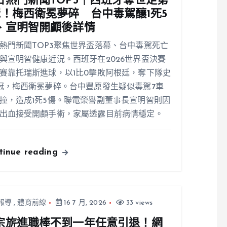
日熱門新聞TOP3｜西班牙奪世足第
冠！梅西衛冕夢碎 台中毒駕釀1死5
、宣明智開顱後詳情
熱門新聞TOP3聚焦世界盃落幕、台中毒駕死亡
與宣明智健康近況。西班牙在2026世界盃決賽
賽靠托瑞斯進球，以1比0擊敗阿根廷，奪下隊史
冠，梅西衛冕夢碎。台中豐原發生疑似毒駕7車
撞，造成1死5傷。聯電榮譽副董事長宣明智則因
出血接受開顱手術，家屬透露目前病情穩定。
tinue reading
報導
,
體育前線
16 7 月, 2026
33 views
宗旂進職棒不到一年任意引退！網