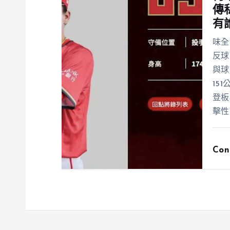
傳
有
味全
反球
與球
15
登板
擊性
Con