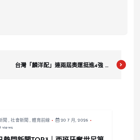
台灣「麟洋配」連兩屆奧運挺進4強 今
挑戰丹麥強敵爭金牌戰門票
新聞
,
社會新聞
,
體育前線
20 7 月, 2026
 views