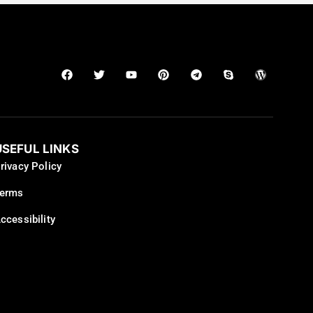
USEFUL LINKS
rivacy Policy
erms
ccessibility