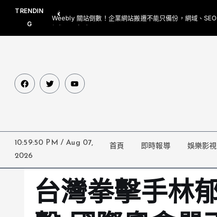
TRENDIN
Weebly 關站倒數！企業網站搬遷不能只備份，網域、SE
G
網都要一起處理
10:59:51 PM
/
Aug 07,
首頁
即時報導
娛樂影視
2026
台灣拳擊手林