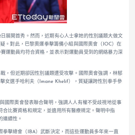
2日展開首秀。然而，近期有心人士拿她的性別議題大做文
質疑。對此，巴黎奧運拳擊籌備小組與國際奧會（IOC）在
參賽運動員均符合資格，並表示對運動員受到的網絡暴力深
賽出戰，但近期卻因性別議題遭受攻擊。國際奧會強調，林郁
女選手哈利夫（Imane Khelif），質疑讓跨性別拳手參
組與國際奧會發表聯合聲明，強調人人有權不受歧視地從事
符合比賽資格和規定，並適用所有醫療規定。聲明中指
的連續性。
拳擊總會（IBA）武斷決定，而這些運動員多年來一直