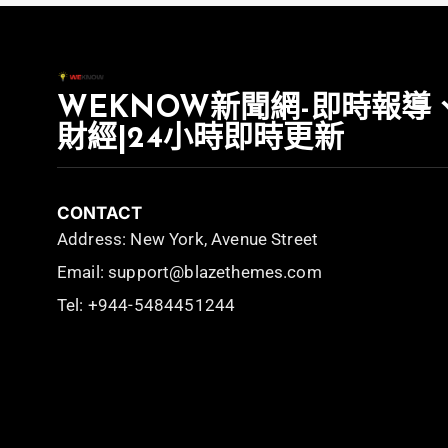
WEKNOW新聞網-即時報導
財經|24小時即時更新
CONTACT
Address: New York, Avenue Street
Email: support@blazethemes.com
Tel: +944-5484451244