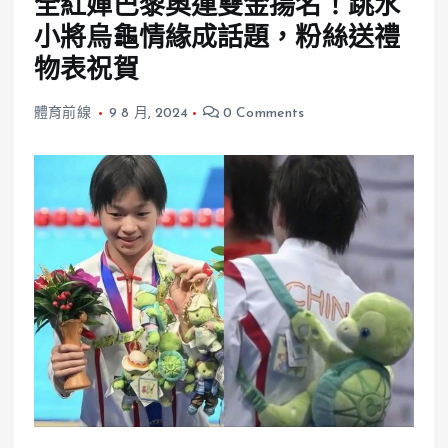
全紅嬋巴黎奧運雙金揚名！跳水
小將烏龜情緣成話題，粉絲送禮
物表祝賀
體育前線
9 8 月, 2024
0 Comments