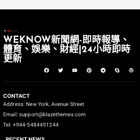
WEKNOW新聞網-即時報導、
體育、娛樂、財經|24小時即時
更新
CONTACT
Address: New York, Avenue Street
Email: support@blazethemes.com
Tel: +944-5484451244
RECENT NEWS