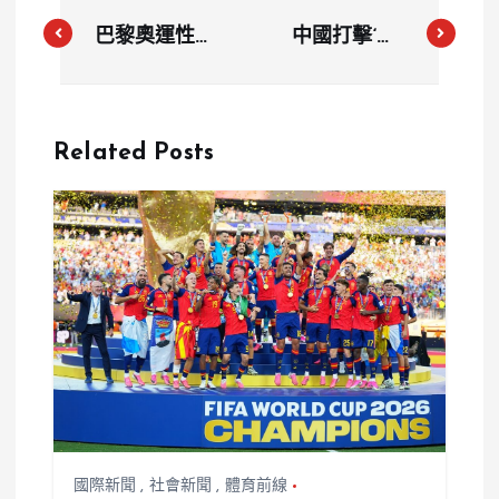
巴黎奧運性別
中國打擊‘飯
爭議升溫！台
圈’亂象：巴
灣拳擊手林郁
黎奧運期間官
婷遭韓媒報導
方嚴控網絡攻
Related Posts
偏頗引發輿論
擊行為，網安
風暴
部門刑拘違法
者
國際新聞
,
社會新聞
,
體育前線