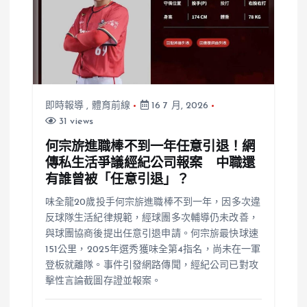
即時報導
,
體育前線
16 7 月, 2026
31 views
何宗旂進職棒不到一年任意引退！網
傳私生活爭議經紀公司報案 中職還
有誰曾被「任意引退」？
味全龍20歲投手何宗旂進職棒不到一年，因多次違
反球隊生活紀律規範，經球團多次輔導仍未改善，
與球團協商後提出任意引退申請。何宗旂最快球速
151公里，2025年選秀獲味全第4指名，尚未在一軍
登板就離隊。事件引發網路傳聞，經紀公司已對攻
擊性言論截圖存證並報案。