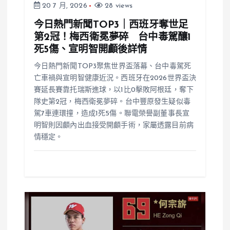
20 7 月, 2026
28 views
今日熱門新聞TOP3｜西班牙奪世足
第2冠！梅西衛冕夢碎 台中毒駕釀1
死5傷、宣明智開顱後詳情
今日熱門新聞TOP3聚焦世界盃落幕、台中毒駕死
亡車禍與宣明智健康近況。西班牙在2026世界盃決
賽延長賽靠托瑞斯進球，以1比0擊敗阿根廷，奪下
隊史第2冠，梅西衛冕夢碎。台中豐原發生疑似毒
駕7車連環撞，造成1死5傷。聯電榮譽副董事長宣
明智則因顱內出血接受開顱手術，家屬透露目前病
情穩定。