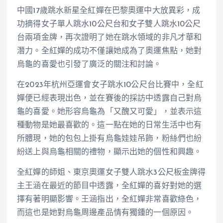
中國17歲跳水新星全紅嬋在巴黎奧運中大放異彩，成
功摘得女子單人跳水10公尺台和女子雙人跳水10公尺
台兩項金牌，再次證明了她在跳水領域的非凡才華和
潛力。全紅嬋的成功不僅讓她成為了奧運焦點，她對
烏龜的喜愛也引發了廣泛的關注和討論。
在2023年杭州亞運會女子跳水10公尺台比賽中，全紅
嬋便已經表現出色，並在賽後的採訪中透露自己對烏
龜的喜愛。她形容烏龜為「又醜又可愛」，並表示這
種動物是她最喜歡的。這一點在她的日常生活中也有
所體現，她的包包上掛有烏龜娃娃吊飾，粉絲們也紛
紛送上與烏龜相關的禮物，顯示出她的個性和興趣。
全紅嬋的師姐、東京奧運女子雙人跳水3公尺板金牌得
主王涵在最近的節目中透露，全紅嬋的喜好對她的選
擇有著明顯影響。王涵指出，全紅嬋非常喜歡綠色，
而這也是她對烏龜周邊產品情有獨鍾的一個原因。