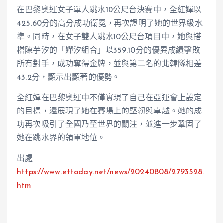
在巴黎奧運女子單人跳水10公尺台決賽中，全紅嬋以
425.60分的高分成功衛冕，再次證明了她的世界級水
準。同時，在女子雙人跳水10公尺台項目中，她與搭
檔陳芋汐的「嬋汐組合」以359.10分的優異成績擊敗
所有對手，成功奪得金牌，並與第二名的北韓隊相差
43.2分，顯示出顯著的優勢。
全紅嬋在巴黎奧運中不僅實現了自己在亞運會上設定
的目標，還展現了她在賽場上的堅韌與卓越。她的成
功再次吸引了全國乃至世界的關注，並進一步鞏固了
她在跳水界的領軍地位。
出處
https://www.ettoday.net/news/20240808/2793528.
htm