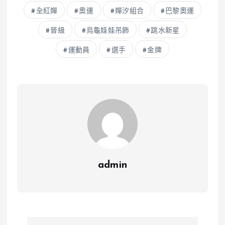
全紅嬋
奧運
嬋汐組合
巴黎奧運
晉級
烏龜娃娃吊飾
跳水新星
運動員
選手
金牌
admin