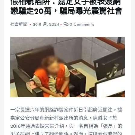
假相親陷阱：嘉定女子被表嫂網
戀騙走20萬，騙局曝光震驚社會
社會新聞
26 8 月, 2024
0 Comments
一宗長達六年的網絡詐騙案件近日引起廣泛關注。據
嘉定公安分局真新新村派出所的消息，陳姓女子於
2016年通過表嫂宋某介紹，與一名自稱為「張磊」的
男子在網上建立了戀愛關係。然而，這段看似浪漫的