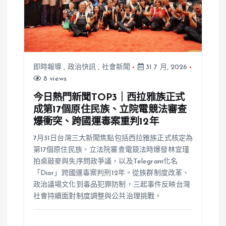
即時報導
,
政治快訊
,
社會新聞
31 7 月, 2026
8 views
今日熱門新聞TOP3｜西拉雅族正式
成第17個原住民族、立院電競法審查
爆衝突、跨國運毒案重判12年
7月31日台灣三大新聞焦點包括西拉雅族正式核定為
第17個原住民族、立法院審查電競法時爆發林宜瑾
拍桌敲麥與失序問政爭議，以及Telegram化名
「Dior」跨國運毒案判刑12年。從族群制度改革、
政治議場文化到毒品犯罪防制，三起事件反映台灣
社會持續面對制度調整與公共治理挑戰。