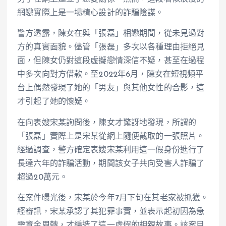
網戀實際上是一場精心設計的詐騙陰謀。
警方透露，陳女在與「張磊」相戀期間，從未見過對
方的真實面貌。儘管「張磊」多次以各種理由拒絕見
面，但陳女仍對這段虛擬戀情深信不疑，甚至在過程
中多次向對方借款。至2022年6月，陳女在短視頻平
台上偶然發現了她的「男友」與其他女性的合影，這
才引起了她的懷疑。
在向表嫂宋某詢問後，陳女才驚訝地發現，所謂的
「張磊」實際上是宋某從網上隨便截取的一張照片。
經過調查，警方確定表嫂宋某利用這一假身份進行了
長達六年的詐騙活動，期間該女子共向受害人詐騙了
超過20萬元。
在案件曝光後，宋某於今年7月下旬在其老家被抓獲。
經審訊，宋某承認了其犯罪事實，並表示起初因為急
需資金周轉，才編造了這一虛假的相親故事。該案目