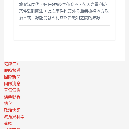
壇資深民代，連任6屆後宣布交棒，卻因光電利益
案件受到關注。此次事件也讓外界重新檢視地方政
治人物、綠能開發與利益監督機制之間的界線。
健康生活
即時報導
國際新聞
國際消息
天氣氣象
娛樂影視
情侶
政治快訊
教育與科學
熱吻