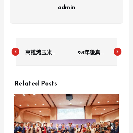
admin
高雄烤玉米攤
28年後真相
火辣老闆娘遭
大白！台灣布
惡意檢舉 每
袋戲界兇案落
日遭警察開單
幕，涉案人士
Related Posts
生意陷入困境
已過追訴時效