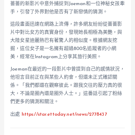
薔薔的新影片中意外捕捉到Joeman和一位神秘女孩牽
手，引發了外界對他是否有了新戀情的猜測。
這段畫面迅速在網路上流傳，許多網友紛紛從薔薔影
片中對比女方的真實身份，發現她長相極為美艷，與
大陸女星迪麗熱巴有著驚人的相似度。根據網友挖
掘，這位女子是一名擁有超過800名追蹤者的小網
美，經常在Instagram上分享其旅行美照。
Joeman在最近的一段影片中曾提到自己的感情狀況，
他坦言目前正在與某些人約會，但還未正式確認關
係。「我們都還在觀察彼此。跟我交往的壓力真的很
大，不論是圈內還是圈外人士。」這番話引起了粉絲
們更多的猜測和關注。
出處
https://star.ettoday.net/news/2778437