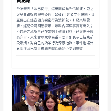
實犯錯
台語樂團「歐巴尚青」爆出團員婚外情風波，嚴之
與曼青遭媒體報導疑似自2024年起發展不倫戀，甚
至傳出在錄音間有親密行為遭抓包，引發樂壇震
驚。經紀公司回應表示，爆料內容與事實有出入；
不過嚴之承認自己在婚姻上確實犯錯，已與妻子協
商完畢，未來會以家庭為重。曼青則表示已結束前
段婚姻，對自己的錯誤行為深感抱歉。事件也讓外
界關注歐巴尚青後續團體活動是否受到影響。