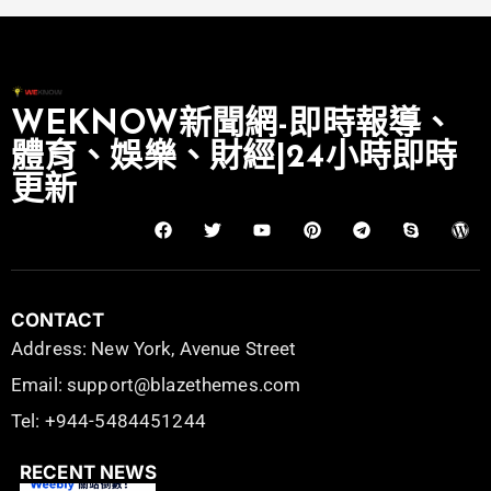
WEKNOW新聞網-即時報導、
體育、娛樂、財經|24小時即時
更新
CONTACT
Address: New York, Avenue Street
Email: support@blazethemes.com
Tel: +944-5484451244
RECENT NEWS