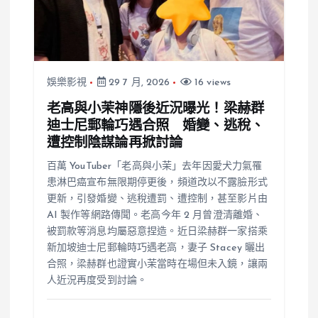
娛樂影視
29 7 月, 2026
16 views
老高與小茉神隱後近況曝光！梁赫群
迪士尼郵輪巧遇合照 婚變、逃稅、
遭控制陰謀論再掀討論
百萬 YouTuber「老高與小茉」去年因愛犬力氣罹
患淋巴癌宣布無限期停更後，頻道改以不露臉形式
更新，引發婚變、逃稅遭罰、遭控制，甚至影片由
AI 製作等網路傳聞。老高今年 2 月曾澄清離婚、
被罰款等消息均屬惡意捏造。近日梁赫群一家搭乘
新加坡迪士尼郵輪時巧遇老高，妻子 Stacey 曬出
合照，梁赫群也證實小茉當時在場但未入鏡，讓兩
人近況再度受到討論。