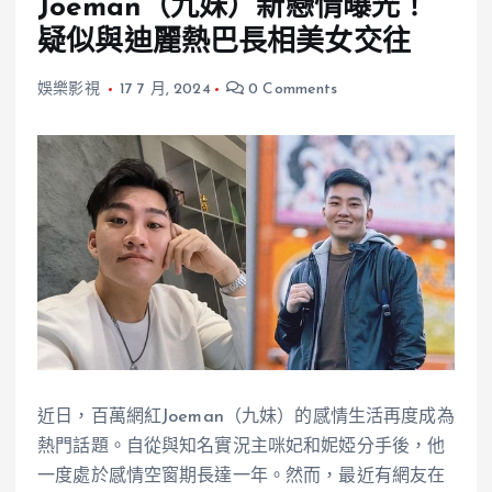
Joeman（九妹）新戀情曝光！
疑似與迪麗熱巴長相美女交往
娛樂影視
17 7 月, 2024
0 Comments
近日，百萬網紅Joeman（九妹）的感情生活再度成為
熱門話題。自從與知名實況主咪妃和妮婭分手後，他
一度處於感情空窗期長達一年。然而，最近有網友在