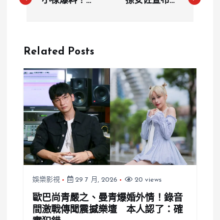
小祿爆料！與
孫安佐宣布新
唯瑄分手原因
身分！將擔任
曝光，想法落
《拳願明星格
差成感情破裂
鬥賽》導師
Related Posts
主因
娛樂影視
29 7 月, 2026
20 views
歐巴尚青嚴之、曼青爆婚外情！錄音
間激戰傳聞震撼樂壇 本人認了：確