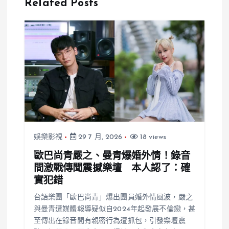
Related Posts
共享時尚王國
娛樂影視
29 7 月, 2026
18 views
歐巴尚青嚴之、曼青爆婚外情！錄音
間激戰傳聞震撼樂壇 本人認了：確
實犯錯
台語樂團「歐巴尚青」爆出團員婚外情風波，嚴之
與曼青遭媒體報導疑似自2024年起發展不倫戀，甚
至傳出在錄音間有親密行為遭抓包，引發樂壇震