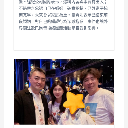
驚。經紀公司回應表示，爆料內容與事實有出入；
不過嚴之承認自己在婚姻上確實犯錯，已與妻子協
商完畢，未來會以家庭為重。曼青則表示已結束前
段婚姻，對自己的錯誤行為深感抱歉。事件也讓外
界關注歐巴尚青後續團體活動是否受到影響。