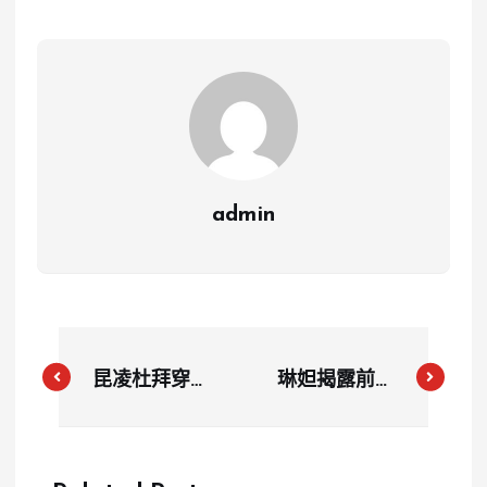
admin
昆凌杜拜穿搭
琳妲揭露前男
曝光！香奈兒
友驚人秘密：
繫帶涼鞋顯美
被包養還私約
腿，與周杰倫
啦啦隊女孩