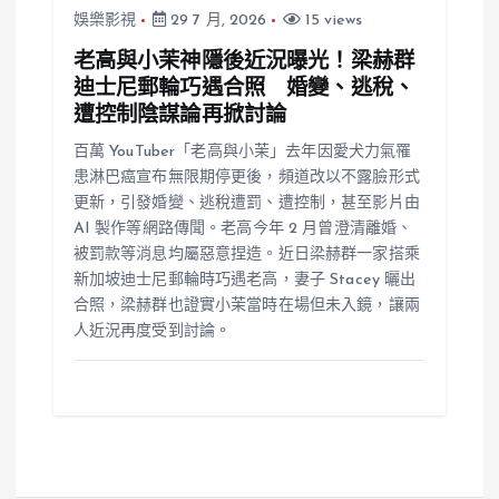
娛樂影視
29 7 月, 2026
15 views
老高與小茉神隱後近況曝光！梁赫群
迪士尼郵輪巧遇合照 婚變、逃稅、
遭控制陰謀論再掀討論
百萬 YouTuber「老高與小茉」去年因愛犬力氣罹
患淋巴癌宣布無限期停更後，頻道改以不露臉形式
更新，引發婚變、逃稅遭罰、遭控制，甚至影片由
AI 製作等網路傳聞。老高今年 2 月曾澄清離婚、
被罰款等消息均屬惡意捏造。近日梁赫群一家搭乘
新加坡迪士尼郵輪時巧遇老高，妻子 Stacey 曬出
合照，梁赫群也證實小茉當時在場但未入鏡，讓兩
人近況再度受到討論。