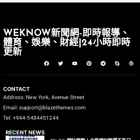
WEKNOW新聞網-即時報導、
體育、娛樂、財經|24小時即時
更新
CONTACT
Address: New York, Avenue Street
Email: support@blazethemes.com
Tel: +944-5484451244
RECENT NEWS