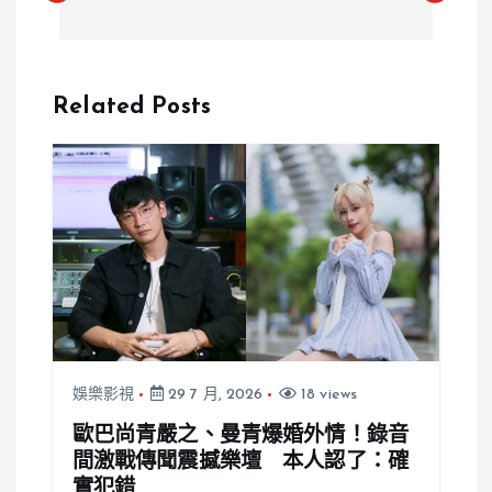
二度遭停權！
前成員少鹽與
怒控網軍惡意
經紀公司終結
檢舉：言論自
合約，象徵性
Related Posts
由蕩然無存？
給付168,888
元
娛樂影視
29 7 月, 2026
18 views
歐巴尚青嚴之、曼青爆婚外情！錄音
間激戰傳聞震撼樂壇 本人認了：確
實犯錯