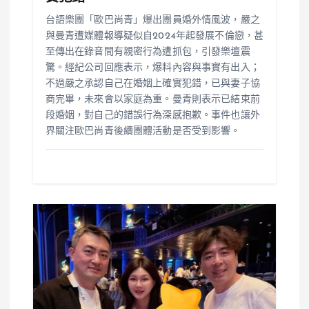
台語樂團「歐巴尚青」爆出團員婚外情風波，嚴之
與曼青遭媒體報導疑似自2024年起發展不倫戀，甚
至傳出在錄音間有親密行為遭抓包，引發樂壇震
驚。經紀公司回應表示，爆料內容與事實有出入；
不過嚴之承認自己在婚姻上確實犯錯，已與妻子協
商完畢，未來會以家庭為重。曼青則表示已結束前
段婚姻，對自己的錯誤行為深感抱歉。事件也讓外
界關注歐巴尚青後續團體活動是否受到影響。