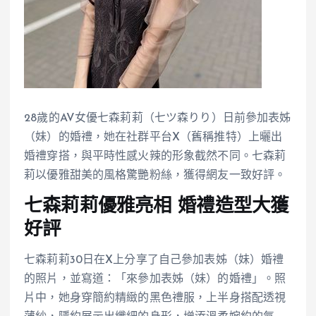
28歲的AV女優七森莉莉（七ツ森りり）日前參加表姊
（妹）的婚禮，她在社群平台X（舊稱推特）上曬出
婚禮穿搭，與平時性感火辣的形象截然不同。七森莉
莉以優雅甜美的風格驚艷粉絲，獲得網友一致好評。
七森莉莉優雅亮相 婚禮造型大獲
好評
七森莉莉30日在X上分享了自己參加表姊（妹）婚禮
的照片，並寫道：「來參加表姊（妹）的婚禮」。照
片中，她身穿簡約精緻的黑色禮服，上半身搭配透視