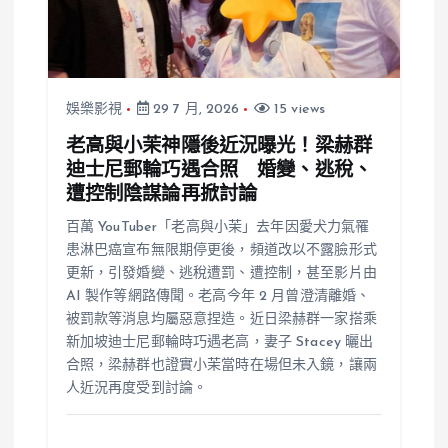
娛樂影視
29 7 月, 2026
15 views
老高與小茉神隱後近況曝光！梁赫群
迪士尼郵輪巧遇合照 婚變、逃稅、
遭控制陰謀論再掀討論
百萬 YouTuber「老高與小茉」去年因愛犬力氣罹
患淋巴癌宣布無限期停更後，頻道改以不露臉形式
更新，引發婚變、逃稅遭罰、遭控制，甚至影片由
AI 製作等網路傳聞。老高今年 2 月曾澄清離婚、
被罰款等消息均屬惡意捏造。近日梁赫群一家搭乘
新加坡迪士尼郵輪時巧遇老高，妻子 Stacey 曬出
合照，梁赫群也證實小茉當時在場但未入鏡，讓兩
人近況再度受到討論。