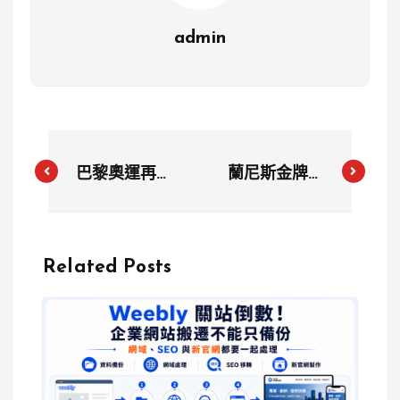
admin
巴黎奧運再爆
蘭尼斯金牌失
低級錯誤：南
之毫厘 英國
蘇丹國歌錯播
泳將皮蒂奮力
蘇丹歌聲回響
奪銀後情感激
Related Posts
引發抗議
動