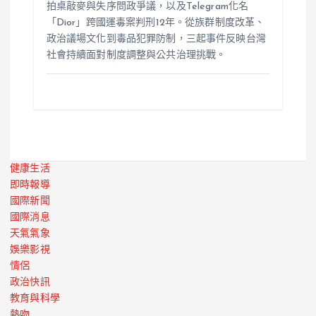
拍桌敲麥與失序問政爭議，以及Telegram化名
「Dior」跨國運毒案判刑12年。從族群制度改革、
政治議場文化到毒品犯罪防制，三起事件反映台灣
社會持續面對制度調整與公共治理挑戰。
健康生活
即時報導
國際新聞
國際消息
天氣氣象
娛樂影視
情侶
政治快訊
教育與科學
熱吻