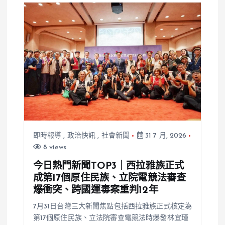
即時報導
,
政治快訊
,
社會新聞
31 7 月, 2026
8 views
今日熱門新聞TOP3｜西拉雅族正式
成第17個原住民族、立院電競法審查
爆衝突、跨國運毒案重判12年
7月31日台灣三大新聞焦點包括西拉雅族正式核定為
第17個原住民族、立法院審查電競法時爆發林宜瑾