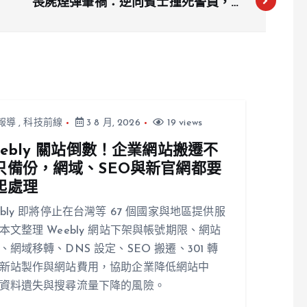
喪屍煙彈肇禍：逆向賓士撞死警員，目
擊者驚險躲過一劫
報導
,
科技前線
3 8 月, 2026
19 views
eebly 關站倒數！企業網站搬遷不
只備份，網域、SEO與新官網都要
起處理
ebly 即將停止在台灣等 67 個國家與地區提供服
本文整理 Weebly 網站下架與帳號期限、網站
、網域移轉、DNS 設定、SEO 搬遷、301 轉
新站製作與網站費用，協助企業降低網站中
資料遺失與搜尋流量下降的風險。