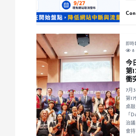
Con
即時
8 
今
第
衝
7月
第1
桌敲
「D
治議
會持