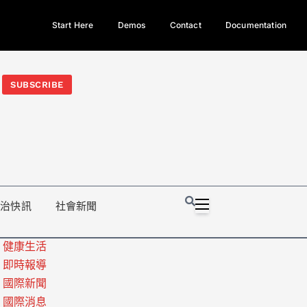
Start Here
Demos
Contact
Documentation
今日熱門新聞TOP3｜西拉雅族正式成第17個原住民族、立院電競
光電場回扣
法審查爆衝突、跨國運毒案重判12年
地方利益輸
SUBSCRIBE
政治快訊
社會新聞
健康生活
即時報導
國際新聞
國際消息