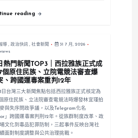
tinue reading
報導
,
政治快訊
,
社會新聞
31 7 月, 2026
views
日熱門新聞TOP3｜西拉雅族正式成
17個原住民族、立院電競法審查爆
突、跨國運毒案重判12年
31日台灣三大新聞焦點包括西拉雅族正式核定為
7個原住民族、立法院審查電競法時爆發林宜瑾拍
麥與失序問政爭議，以及Telegram化名
ior」跨國運毒案判刑12年。從族群制度改革、政
場文化到毒品犯罪防制，三起事件反映台灣社
續面對制度調整與公共治理挑戰。