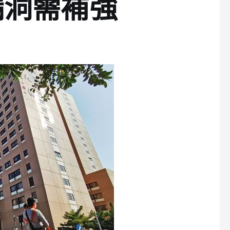
漏洞需補強