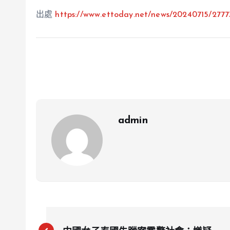
出處
https://www.ettoday.net/news/20240715/277
admin