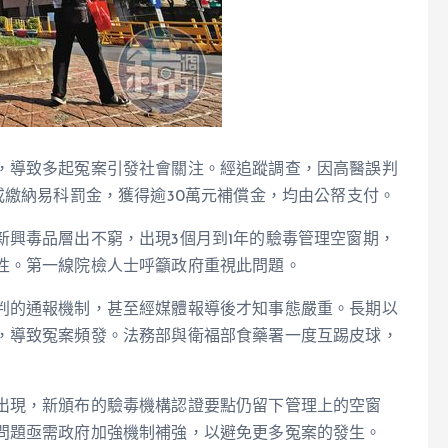
，導致多起冤案引發社會關注。經追蹤調查，因高醫誤判
或繳納易科罰金，獲得逾30萬元補償金，均由公帑支付。
新興毒品層出不窮，出現3個月到1年的驗毒管理空窗期，
性。第一線院檢人士呼籲政府重視此問題。
判的通報機制，甚至經媒體報導後才知事態嚴重。長期以
，導致冤案頻發。法務部與衛福部食藥署一度互踢皮球，
出現，新頒布的驗毒機構認證要點仍留下管理上的空窗
問題亟需政府加強機制補強，以避免更多冤案的發生。