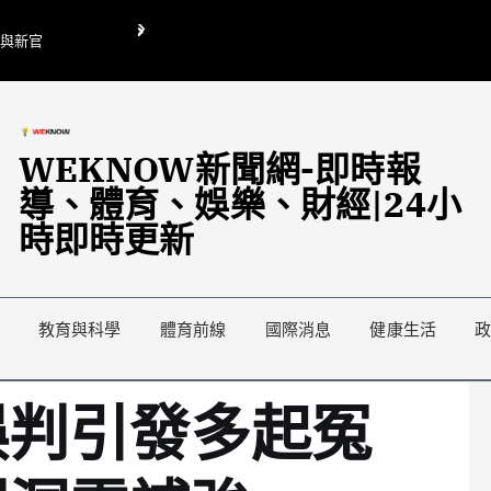
O與新官
翁曉玲喊刪陸委會1295萬媒宣費惹議 梁文傑回「只能靠嘴巴」
藍綠延燒地方宣傳預算戰
WEKNOW新聞網-即時報
導、體育、娛樂、財經|24小
時即時更新
教育與科學
體育前線
國際消息
健康生活
誤判引發多起冤