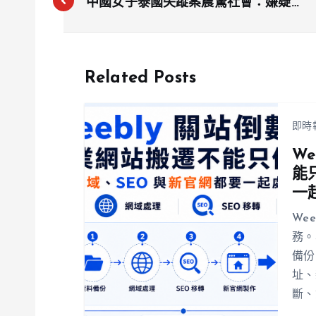
中國女子泰國失蹤案震驚社會：嫌疑人
疑分屍拋棄屍塊
Related Posts
即時
W
能
一
We
務。
備份
址、
斷、