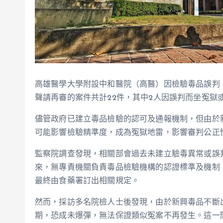
高雄醫學大學附設中和醫院（高醫）因檢驗毒品誤判
聲請再審的案件共計22件，其中2人因誤判而坐冤獄
儘管政府已建立毒品檢驗的認可及通報機制，但由於
可能影響檢驗精準度，成為冤獄地雷，影響審判公正
監察院調查發現，相關部會過去未建立驗毒異常或誤
來，無專責機關負責毒品檢驗機構的認證標準及機制
最終由食藥署訂出相關規定。
然而，採訪多名院檢人士後發現，由於新興毒品不斷
期，恐成未爆彈，無法保證類似冤案不再發生。這一