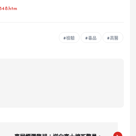
7348.htm
檢驗
毒品
高醫