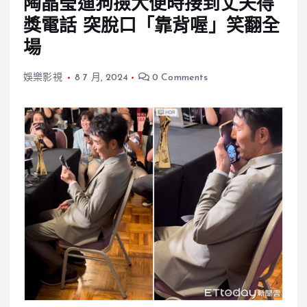
陶晶瑩遛狗撿大便時接到丈夫得
獎電話 突脫口「靠背喔」笑翻全
場
娛樂影視
8 7 月, 2024
0 Comments