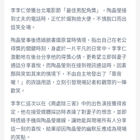
李李仁榮獲台北電影節「最佳男配角獎」，陶晶瑩接
到丈夫的電話時，正忙於遛狗撿大便，不慎脫口而出
逗笑全場。
陶晶瑩事後透過臉書還原當時情境，指出自己在老公
得獎的關鍵時刻，身處於一片平凡的日常中。李李仁
激動地在後台分享他的得獎心情，更希望立即與妻子
通話分享喜悅，而陶晶瑩則在接到視訊通話時，因素
顏與突如其來的情境下，不由自主地發出了「靠背
喔！」的詼諧用語，立刻引發現場記者和觀眾的一陣
歡笑。
李李仁這次以在《周處除三害》中的出色演技獲得肯
定，他在接受媒體採訪時表達了對妻子的想念，並即
時透過手機與陶晶瑩連線，讓她能與現場所有人分享
這一刻的喜悅，結果卻因陶晶瑩的幽默反應成為現場
的笑點。