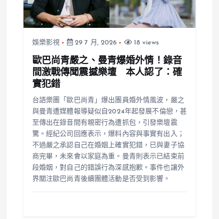
娛樂影視
29 7 月, 2026
18 views
歐巴尚青嚴之、曼青爆婚外情！錄音
間激戰傳聞震撼樂壇 本人認了：確
實犯錯
台語樂團「歐巴尚青」爆出團員婚外情風波，嚴之
與曼青遭媒體報導疑似自2024年起發展不倫戀，甚
至傳出在錄音間有親密行為遭抓包，引發樂壇震
驚。經紀公司回應表示，爆料內容與事實有出入；
不過嚴之承認自己在婚姻上確實犯錯，已與妻子協
商完畢，未來會以家庭為重。曼青則表示已結束前
段婚姻，對自己的錯誤行為深感抱歉。事件也讓外
界關注歐巴尚青後續團體活動是否受到影響。