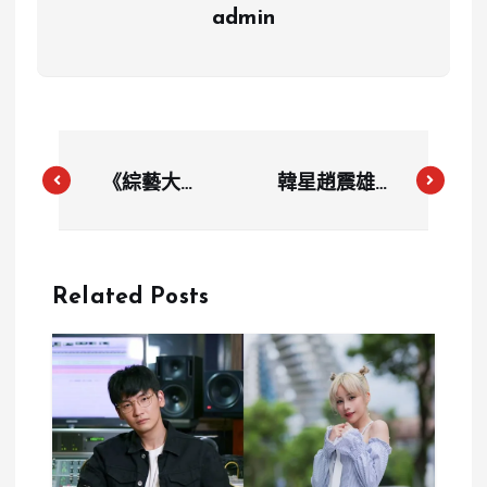
admin
《綜藝大集
韓星趙震雄現
合》胡瓜挑戰
身台北信義區
「烏龜烏龜
驚喜粉絲掀起
翹」 率隊藝
「韓流狂潮」
Related Posts
人逆風晉級決
賽