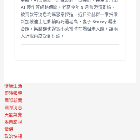
更新，引發婚變、逃稅遭罰、遭控制，甚至影片由
AI 製作等網路傳聞。老高今年 2 月曾澄清離婚、
被罰款等消息均屬惡意捏造。近日梁赫群一家搭乘
新加坡迪士尼郵輪時巧遇老高，妻子 Stacey 曬出
合照，梁赫群也證實小茉當時在場但未入鏡，讓兩
人近況再度受到討論。
健康生活
即時報導
國際新聞
國際消息
天氣氣象
娛樂影視
情侶
政治快訊