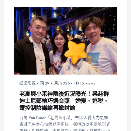
娛樂影視
29 7 月, 2026
15 views
老高與小茉神隱後近況曝光！梁赫群
迪士尼郵輪巧遇合照 婚變、逃稅、
遭控制陰謀論再掀討論
百萬 YouTuber「老高與小茉」去年因愛犬力氣罹
患淋巴癌宣布無限期停更後，頻道改以不露臉形式