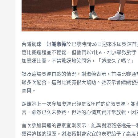
台灣網球一姐
謝淑薇
於巴黎時間28日迎來本屆奧運
管比賽過程並不輕鬆，但他們以7比6、7比5擊敗對
加奧運比賽，不禁驚訝地笑問道，「這麼久了嗎？」
談及這場奧運首戰的情況，謝淑薇表示，首場比賽通
過多次配合，這對比賽有很大幫助。她表示會繼續發
高興。
距離她上一次參加奧運已經是12年前的倫敦奧運，
言，雖然已久未參賽，但她的心情其實非常放鬆，因
首次參加奧運的曹家宜則表示，能與謝淑薇搭檔是一
獲得這樣的經歷。謝淑薇對曹家宜的表現給予了高度