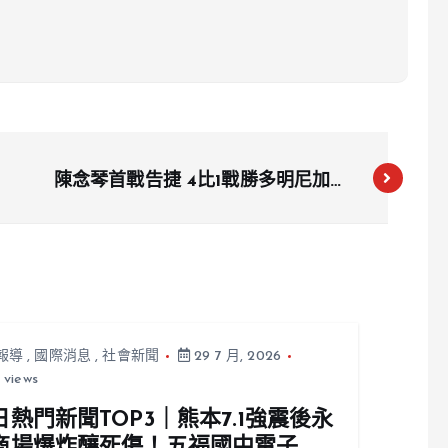
陳念琴首戰告捷 4比1戰勝多明尼加選
手晉級拳擊16強
報導
,
國際消息
,
社會新聞
29 7 月, 2026
 views
日熱門新聞TOP3｜熊本7.1強震後永
商場爆炸釀死傷！五福國中電子