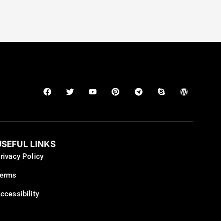
USEFUL LINKS
rivacy Policy
erms
ccessibility