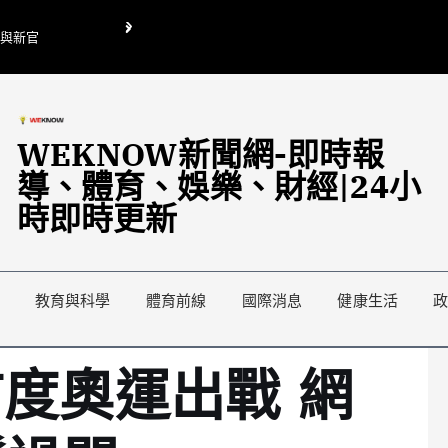
O與新官
翁曉玲喊刪陸委會1295萬媒宣費惹議 梁文傑回「只能靠嘴巴」
藍綠延燒地方宣傳預算戰
WEKNOW新聞網-即時報
導、體育、娛樂、財經|24小
時即時更新
教育與科學
體育前線
國際消息
健康生活
首度奧運出戰 網