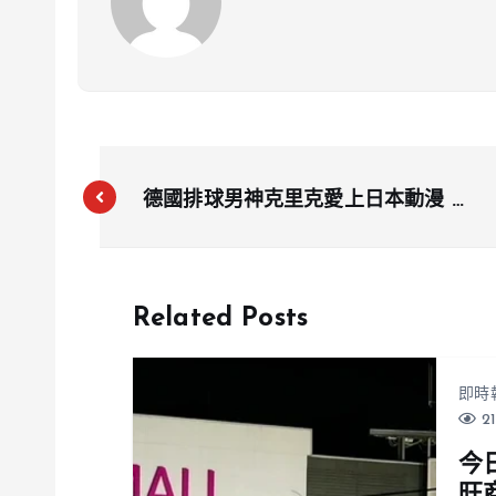
德國排球男神克里克愛上日本動漫 Q
版《排球少年!!》玩偶成旅遊必備品
Related Posts
即時
21
今
旺