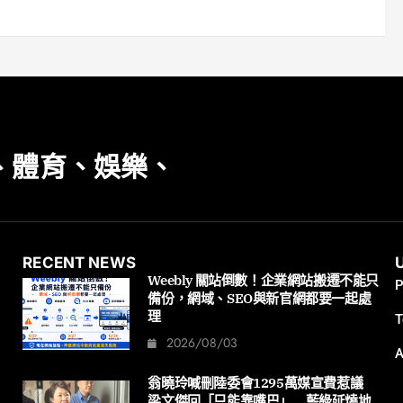
、體育、娛樂、
RECENT NEWS
Weebly 關站倒數！企業網站搬遷不能只
P
備份，網域、SEO與新官網都要一起處
理
T
2026/08/03
A
翁曉玲喊刪陸委會1295萬媒宣費惹議
梁文傑回「只能靠嘴巴」 藍綠延燒地