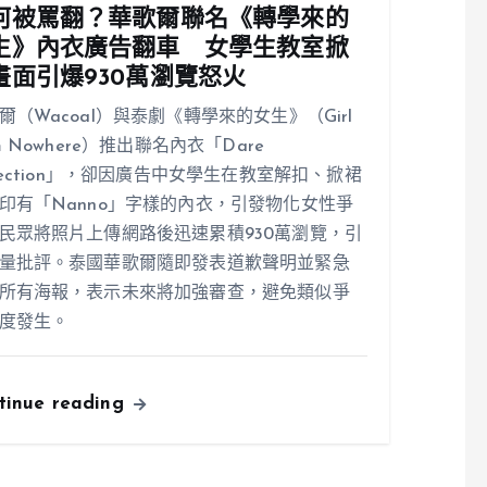
何被罵翻？華歌爾聯名《轉學來的
生》內衣廣告翻車 女學生教室掀
畫面引爆930萬瀏覽怒火
爾（Wacoal）與泰劇《轉學來的女生》（Girl
om Nowhere）推出聯名內衣「Dare
llection」，卻因廣告中女學生在教室解扣、掀裙
印有「Nanno」字樣的內衣，引發物化女性爭
民眾將照片上傳網路後迅速累積930萬瀏覽，引
量批評。泰國華歌爾隨即發表道歉聲明並緊急
所有海報，表示未來將加強審查，避免類似爭
度發生。
tinue reading