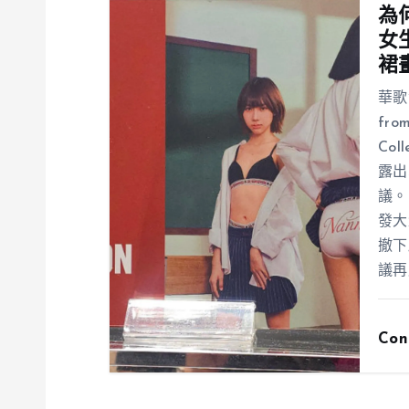
為
女
裙
華歌
fr
Co
露出
議。
發大
撤下
議再
Con