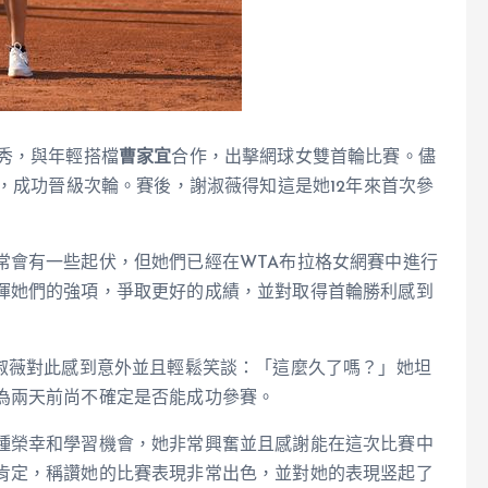
首秀，與年輕搭檔
曹家宜
合作，出擊網球女雙首輪比賽。儘
手，成功晉級次輪。賽後，謝淑薇得知這是她12年來首次參
常會有一些起伏，但她們已經在WTA布拉格女網賽中進行
揮她們的強項，爭取更好的成績，並對取得首輪勝利感到
謝淑薇對此感到意外並且輕鬆笑談：「這麼久了嗎？」她坦
為兩天前尚不確定是否能成功參賽。
種榮幸和學習機會，她非常興奮並且感謝能在這次比賽中
肯定，稱讚她的比賽表現非常出色，並對她的表現竖起了