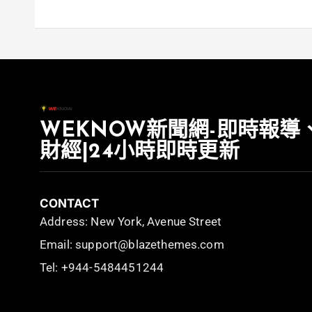
WEKNOW新聞網-即時報導
財經|24小時即時更新
CONTACT
Address: New York, Avenue Street
Email: support@blazethemes.com
Tel: +944-5484451244