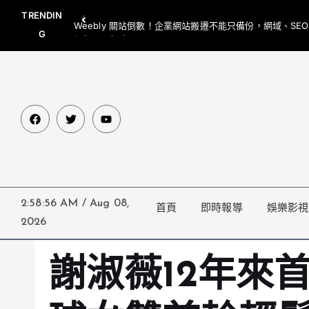
TRENDIN
Weebly 關站倒數！企業網站搬遷不能只備份，網域、SE
G
網都要一起處理
2:58:57 AM
/
Aug 08,
首頁
即時報導
娛樂影視
2026
謝淑薇12年來