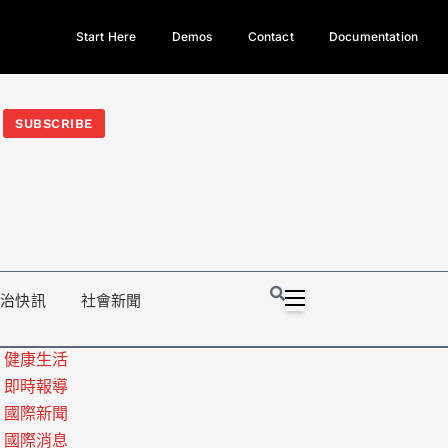
Start Here
Demos
Contact
Documentation
今日熱門新聞TOP3｜西拉雅族正式成第17個原住民族、立院電競
光電場回扣
法審查爆衝突、跨國運毒案重判12年
地方利益輸
SUBSCRIBE
政治快訊
社會新聞
健康生活
即時報導
國際新聞
國際消息