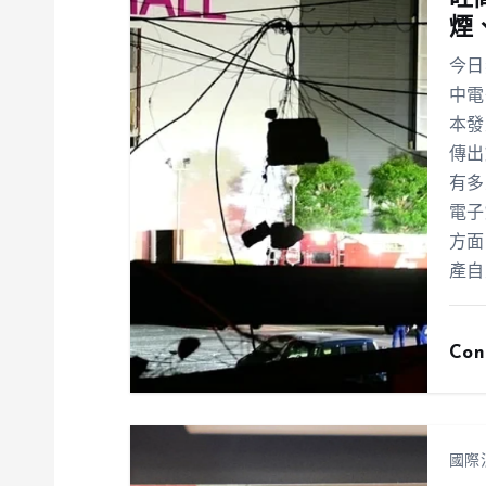
煙
今日
中電
本發
傳出
有多
電子
方面
產自
Con
國際