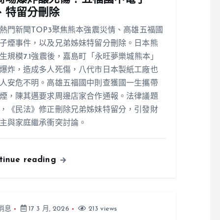
、特留分刪除
熱門新聞TOP3聚焦熊本強震災情、高雄五福國
子煙事件，以及兄弟姊妹特留分刪除。日本熊
生規模7.1強震後，嘉島町「永旺夢樂城熊本」
爆炸，造成多人死傷，八代市日本製紙工廠也
人安危不明。高雄五福國中則查獲國一生攜帶
煙，陳其邁要求周邊店家合作通報。法律議題
，《民法》修正刪除兄弟姊妹特留分，引發財
主與家庭繼承衝突討論。
tinue reading
消息
17 3 月, 2026
213 views