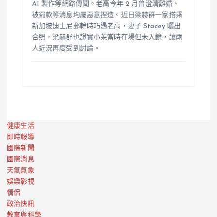
AI 製作等網路傳聞。老高今年 2 月曾澄清離婚、
被罰款等消息均屬惡意捏造。近日梁赫群一家搭乘
新加坡迪士尼郵輪時巧遇老高，妻子 Stacey 曬出
合照，梁赫群也證實小茉當時在場但未入鏡，讓兩
人近況再度受到討論。
健康生活
即時報導
國際新聞
國際消息
天氣氣象
娛樂影視
情侶
政治快訊
教育與科學