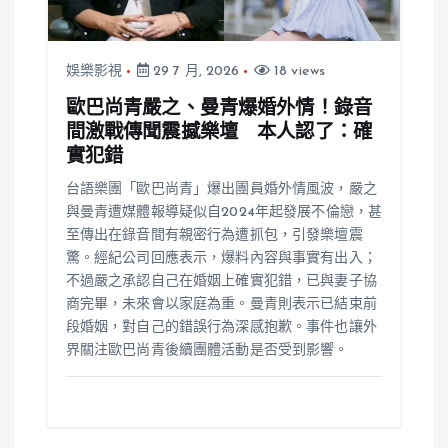
娛樂影視
29 7 月, 2026
18 views
歐巴尚青嚴之、曼青爆婚外情！錄音
間激戰傳聞震撼樂壇 本人認了：確
實犯錯
台語樂團「歐巴尚青」爆出團員婚外情風波，嚴之
與曼青遭媒體報導疑似自2024年起發展不倫戀，甚
至傳出在錄音間有親密行為遭抓包，引發樂壇震
驚。經紀公司回應表示，爆料內容與事實有出入；
不過嚴之承認自己在婚姻上確實犯錯，已與妻子協
商完畢，未來會以家庭為重。曼青則表示已結束前
段婚姻，對自己的錯誤行為深感抱歉。事件也讓外
界關注歐巴尚青後續團體活動是否受到影響。