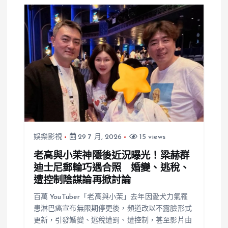
娛樂影視
29 7 月, 2026
15 views
老高與小茉神隱後近況曝光！梁赫群
迪士尼郵輪巧遇合照 婚變、逃稅、
遭控制陰謀論再掀討論
百萬 YouTuber「老高與小茉」去年因愛犬力氣罹
患淋巴癌宣布無限期停更後，頻道改以不露臉形式
更新，引發婚變、逃稅遭罰、遭控制，甚至影片由