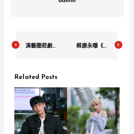
admin
演藝圈悲劇：
蔡康永曝《康
唐治平73歲
熙來了》幕
母親身亡一月
後：揭「外星
仍無人認屍，
語」騙局引觀
Related Posts
今火化期限將
眾熱議
至