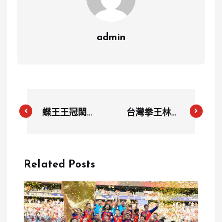
admin
蝶王王冠閎強
台灣拳王林郁
勢晉級！200
婷面臨性別質
公尺蝶式資格
疑 國際奧會
賽排名第八
確認參賽資格
Related Posts
符合規定