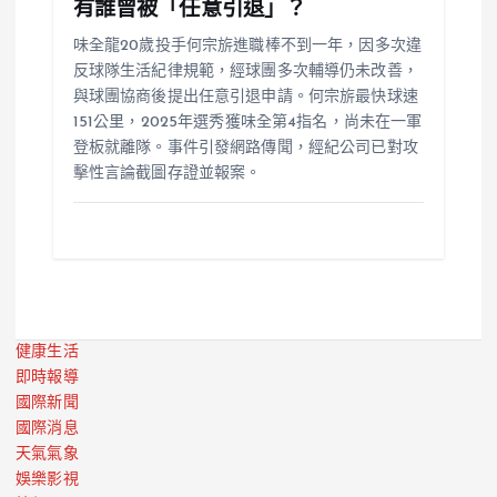
有誰曾被「任意引退」？
味全龍20歲投手何宗旂進職棒不到一年，因多次違
反球隊生活紀律規範，經球團多次輔導仍未改善，
與球團協商後提出任意引退申請。何宗旂最快球速
151公里，2025年選秀獲味全第4指名，尚未在一軍
登板就離隊。事件引發網路傳聞，經紀公司已對攻
擊性言論截圖存證並報案。
健康生活
即時報導
國際新聞
國際消息
天氣氣象
娛樂影視