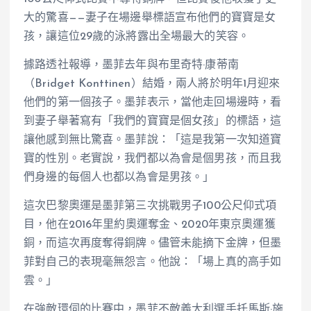
大的驚喜——妻子在場邊舉標語宣布他們的寶寶是女
孩，讓這位29歲的泳將露出全場最大的笑容。
據路透社報導，墨菲去年與布里奇特·康蒂南
（Bridget Konttinen）結婚，兩人將於明年1月迎來
他們的第一個孩子。墨菲表示，當他走回場邊時，看
到妻子舉著寫有「我們的寶寶是個女孩」的標語，這
讓他感到無比驚喜。墨菲說：「這是我第一次知道寶
寶的性別。老實說，我們都以為會是個男孩，而且我
們身邊的每個人也都以為會是男孩。」
這次巴黎奧運是墨菲第三次挑戰男子100公尺仰式項
目，他在2016年里約奧運奪金、2020年東京奧運獲
銅，而這次再度奪得銅牌。儘管未能摘下金牌，但墨
菲對自己的表現毫無怨言。他說：「場上真的高手如
雲。」
在強敵環伺的比賽中，墨菲不敵義大利選手托馬斯·施