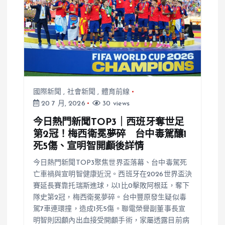
國際新聞
,
社會新聞
,
體育前線
20 7 月, 2026
30 views
今日熱門新聞TOP3｜西班牙奪世足
第2冠！梅西衛冕夢碎 台中毒駕釀1
死5傷、宣明智開顱後詳情
今日熱門新聞TOP3聚焦世界盃落幕、台中毒駕死
亡車禍與宣明智健康近況。西班牙在2026世界盃決
賽延長賽靠托瑞斯進球，以1比0擊敗阿根廷，奪下
隊史第2冠，梅西衛冕夢碎。台中豐原發生疑似毒
駕7車連環撞，造成1死5傷。聯電榮譽副董事長宣
明智則因顱內出血接受開顱手術，家屬透露目前病