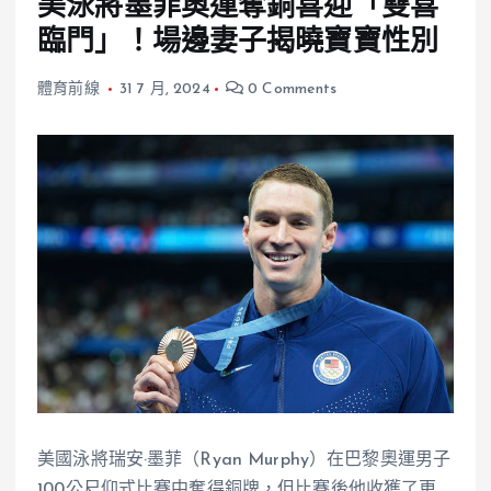
美泳將墨菲奧運奪銅喜迎「雙喜
臨門」！場邊妻子揭曉寶寶性別
體育前線
31 7 月, 2024
0 Comments
美國泳將瑞安·墨菲（Ryan Murphy）在巴黎奧運男子
100公尺仰式比賽中奪得銅牌，但比賽後他收獲了更