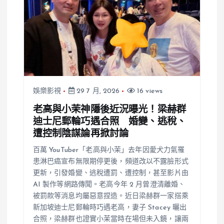
娛樂影視
29 7 月, 2026
16 views
老高與小茉神隱後近況曝光！梁赫群
迪士尼郵輪巧遇合照 婚變、逃稅、
遭控制陰謀論再掀討論
百萬 YouTuber「老高與小茉」去年因愛犬力氣罹
患淋巴癌宣布無限期停更後，頻道改以不露臉形式
更新，引發婚變、逃稅遭罰、遭控制，甚至影片由
AI 製作等網路傳聞。老高今年 2 月曾澄清離婚、
被罰款等消息均屬惡意捏造。近日梁赫群一家搭乘
新加坡迪士尼郵輪時巧遇老高，妻子 Stacey 曬出
合照，梁赫群也證實小茉當時在場但未入鏡，讓兩