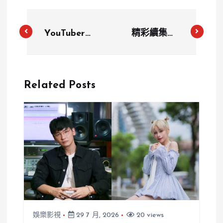
YouTuber茵
精彩續集！
聲火辣深V泳
《腦筋急轉彎
裝照引爆
2》挑戰青春
IG！粉絲驚
期情緒，迎來
Related Posts
呼「太性感
票房佳績與深
了」
刻反思
娛樂影視
29 7 月, 2026
20 views