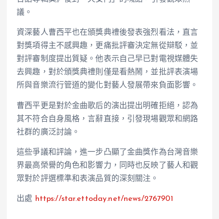
議。
資深藝人曹西平也在頒獎典禮後發表強烈看法，直言
對獎項得主不感興趣，更痛批評審決定無從辯駁，並
對評審制度提出質疑。他表示自己早已對電視媒體失
去興趣，對於頒獎典禮則僅是看熱鬧，並批評表演場
所與音樂流行管道的變化對藝人發展帶來負面影響。
曹西平更是對於金曲歌后的演出提出明確拒絕，認為
其不符合自身風格，言辭直接，引發現場觀眾和網路
社群的廣泛討論。
這些爭議和評論，進一步凸顯了金曲獎作為台灣音樂
界最高榮譽的角色和影響力，同時也反映了藝人和觀
眾對於評選標準和表演品質的深刻關注。
出處
https://star.ettoday.net/news/2767901