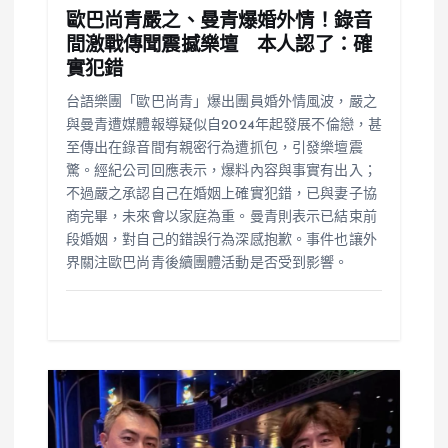
歐巴尚青嚴之、曼青爆婚外情！錄音
間激戰傳聞震撼樂壇 本人認了：確
實犯錯
台語樂團「歐巴尚青」爆出團員婚外情風波，嚴之
與曼青遭媒體報導疑似自2024年起發展不倫戀，甚
至傳出在錄音間有親密行為遭抓包，引發樂壇震
驚。經紀公司回應表示，爆料內容與事實有出入；
不過嚴之承認自己在婚姻上確實犯錯，已與妻子協
商完畢，未來會以家庭為重。曼青則表示已結束前
段婚姻，對自己的錯誤行為深感抱歉。事件也讓外
界關注歐巴尚青後續團體活動是否受到影響。