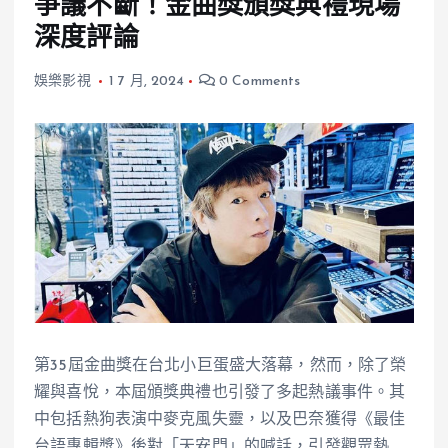
爭議不斷！金曲獎頒獎典禮現場
深度評論
娛樂影視
1 7 月, 2024
0 Comments
第35屆金曲獎在台北小巨蛋盛大落幕，然而，除了榮
耀與喜悅，本屆頒獎典禮也引發了多起熱議事件。其
中包括熱狗表演中麥克風失靈，以及巴奈獲得《最佳
台語專輯獎》後對「天安門」的喊話，引發觀眾熱