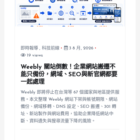
即時報導
,
科技前線
3 8 月, 2026
19 views
Weebly 關站倒數！企業網站搬遷不
能只備份，網域、SEO與新官網都要
一起處理
Weebly 即將停止在台灣等 67 個國家與地區提供服
務。本文整理 Weebly 網站下架與帳號期限、網站
備份、網域移轉、DNS 設定、SEO 搬遷、301 轉
址、新站製作與網站費用，協助企業降低網站中
斷、資料遺失與搜尋流量下降的風險。