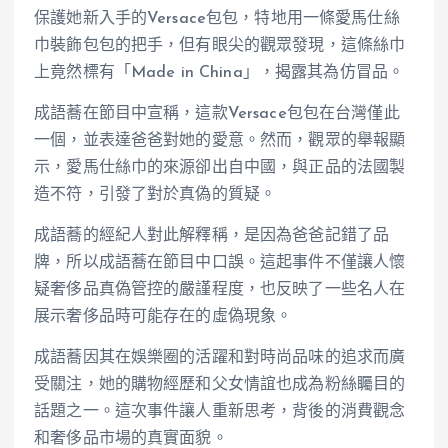
保護她新入手的Versace包包，特地用一條愛馬仕絲
巾裝飾包包的把手，但有眼尖的觀眾發現，這條絲巾
上竟然標有「Made in China」，揭露其為仿冒品。
成語蕎在節目中宣稱，這款Versace包包在台灣僅此
一個，並表達爸爸對她的愛意。然而，觀眾的舉報顯
示，愛馬仕絲巾的來源卻出自中國，與正品的法國製
造不符，引發了對於真偽的質疑。
成語蕎的經紀人對此解釋稱，是因為爸爸記錯了品
牌，所以成語蕎在節目中口誤。這起事件不僅讓人懷
疑奢侈品真偽管控的嚴謹程度，也反映了一些名人在
展示奢侈品時可能存在的虛偽現象。
成語蕎因其在娛樂圈的活躍和對時尚品味的追求而廣
受關注，她的購物經歷和父女情誼也成為粉絲矚目的
話題之一。這次事件讓人重新思考，背後的消費觀念
和奢侈品市場的真實面貌。