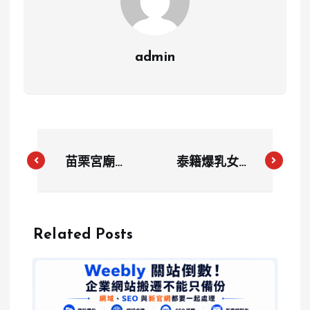
admin
苗栗宮廟成
泰籍爆乳女子
「彈藥預屯
肆意砸店後遭
點」爭議焦
強制治療！網
點！居民擔心
傳病床束縛照
Related Posts
安全風險
引熱議