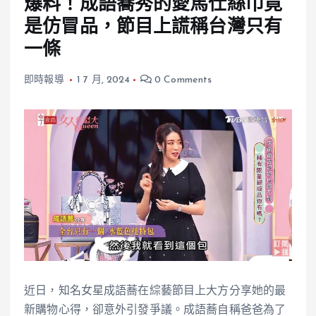
爆料！成語蕎秀的愛馬仕絲巾竟
是仿冒品，節目上謊稱台灣只有
一條
即時報導
1 7 月, 2024
0 Comments
近日，知名女星成語蕎在綜藝節目上大方分享她的最
新購物心得，卻意外引發爭議。成語蕎自稱爸爸為了