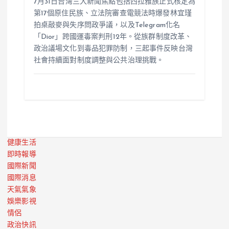
7月31日台灣三大新聞焦點包括西拉雅族正式核定為
第17個原住民族、立法院審查電競法時爆發林宜瑾
拍桌敲麥與失序問政爭議，以及Telegram化名
「Dior」跨國運毒案判刑12年。從族群制度改革、
政治議場文化到毒品犯罪防制，三起事件反映台灣
社會持續面對制度調整與公共治理挑戰。
健康生活
即時報導
國際新聞
國際消息
天氣氣象
娛樂影視
情侶
政治快訊