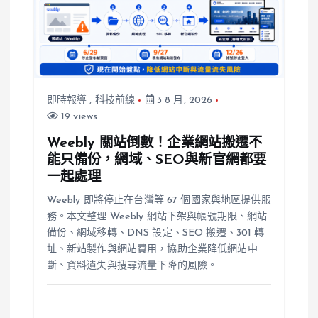
即時報導
,
科技前線
3 8 月, 2026
19 views
Weebly 關站倒數！企業網站搬遷不
能只備份，網域、SEO與新官網都要
一起處理
Weebly 即將停止在台灣等 67 個國家與地區提供服
務。本文整理 Weebly 網站下架與帳號期限、網站
備份、網域移轉、DNS 設定、SEO 搬遷、301 轉
址、新站製作與網站費用，協助企業降低網站中
斷、資料遺失與搜尋流量下降的風險。