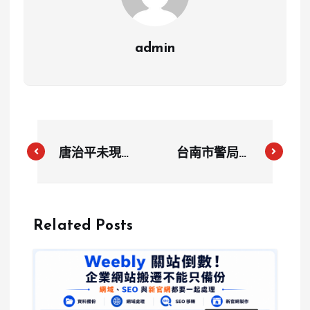
admin
唐治平未現身
台南市警局長
友誼賽！突然
廖宗山屆齡退
改道基隆找母
休，林國清接
親，搬家計畫
任獲市長黃偉
Related Posts
再延遲
哲支持