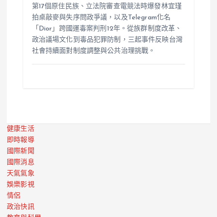
第17個原住民族、立法院審查電競法時爆發林宜瑾
拍桌敲麥與失序問政爭議，以及Telegram化名
「Dior」跨國運毒案判刑12年。從族群制度改革、
政治議場文化到毒品犯罪防制，三起事件反映台灣
社會持續面對制度調整與公共治理挑戰。
健康生活
即時報導
國際新聞
國際消息
天氣氣象
娛樂影視
情侶
政治快訊