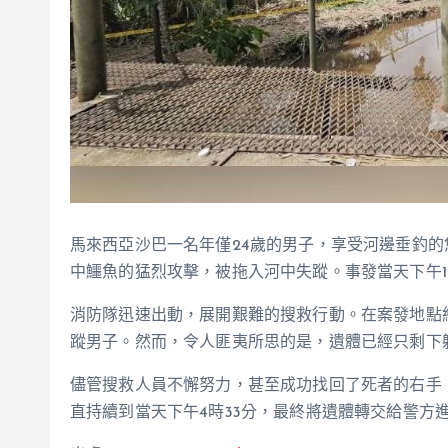
馬來西亞沙巴一名年僅24歲的男子，享受河邊垂釣的
中鱷魚的猛烈攻擊，被拖入河中失蹤。事發當天下午1
消防隊迅速出動，展開艱難的搜救行動。在案發地點約
蹤男子。然而，令人匪夷所思的是，遺體已經只剩下
儘管搜救人員不懈努力，甚至成功找回了死者的右手
直持續到當天下午4時33分，最終將遺體轉交給警方