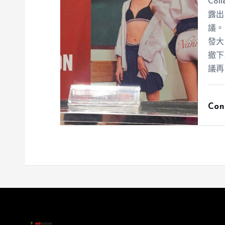
Co
露出
議。
發大
撤下
議再
Con