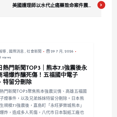
美國護理師以水代止痛藥致命案件震驚
全球！芬太尼成禍首
報導
,
國際消息
,
社會新聞
29 7 月, 2026
 views
日熱門新聞TOP3｜熊本7.1強震後永
商場爆炸釀死傷！五福國中電子
、特留分刪除
熱門新聞TOP3聚焦熊本強震災情、高雄五福國
子煙事件，以及兄弟姊妹特留分刪除。日本熊
生規模7.1強震後，嘉島町「永旺夢樂城熊本」
爆炸，造成多人死傷，八代市日本製紙工廠也