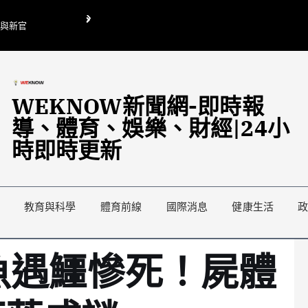
O與新官
翁曉玲喊刪陸委會1295萬媒宣費惹議 梁文傑回「只能靠嘴巴」
藍綠延燒地方宣傳預算戰
WEKNOW新聞網-即時報
導、體育、娛樂、財經|24小
時即時更新
教育與科學
體育前線
國際消息
健康生活
魚遇鱷慘死！屍體