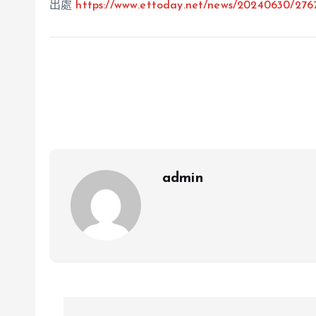
出處
https://www.ettoday.net/news/20240630/276
admin