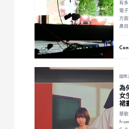
有多
電子
方面
產自
Con
國際
為
女
裙
華歌
fr