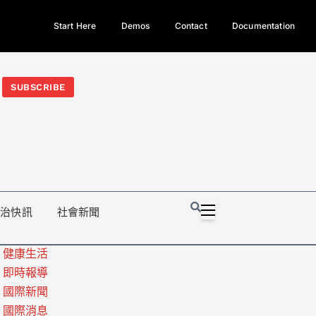
Start Here
Demos
Contact
Documentation
今日熱門新聞TOP3｜西拉雅族正式成第17個原住民族、立院電競
光電場回扣
法審查爆衝突、跨國運毒案重判12年
地方利益輸
SUBSCRIBE
政治快訊
社會新聞
健康生活
即時報導
國際新聞
國際消息