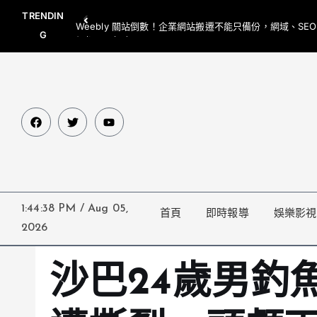
TRENDIN
Weebly 關站倒數！企業網站搬遷不能只備份，網域、SE
G
網都要一起處理
1:44:39 PM
/
Aug 05,
首頁
即時報導
娛樂影視
2026
沙巴24歲男釣