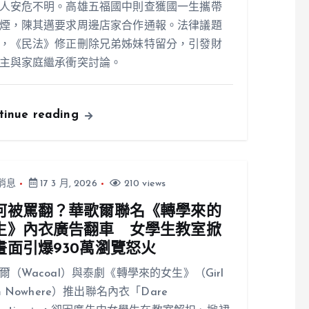
人安危不明。高雄五福國中則查獲國一生攜帶
煙，陳其邁要求周邊店家合作通報。法律議題
，《民法》修正刪除兄弟姊妹特留分，引發財
主與家庭繼承衝突討論。
tinue reading
消息
17 3 月, 2026
210 views
何被罵翻？華歌爾聯名《轉學來的
生》內衣廣告翻車 女學生教室掀
畫面引爆930萬瀏覽怒火
爾（Wacoal）與泰劇《轉學來的女生》（Girl
om Nowhere）推出聯名內衣「Dare