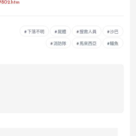
7802.htm
下落不明
屍體
搜救人員
沙巴
消防隊
馬來西亞
鱷魚