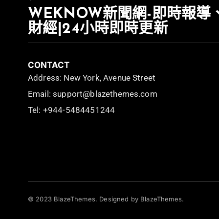
WEKNOW新聞網-即時報導
財經|24小時即時更新
CONTACT
Address: New York, Avenue Street
Email: support@blazethemes.com
Tel: +944-5484451244
© 2023 BlazeThemes. Designed by BlazeThemes.