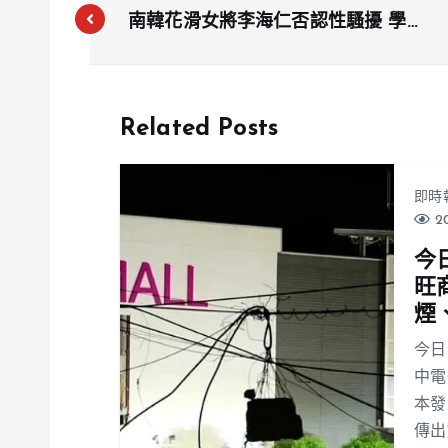
南韓花滑女將李海仁否認性騷擾 學弟
憂鬱症纏身
Related Posts
即時
20
今
旺
煙
今日
中電
本發
傳出