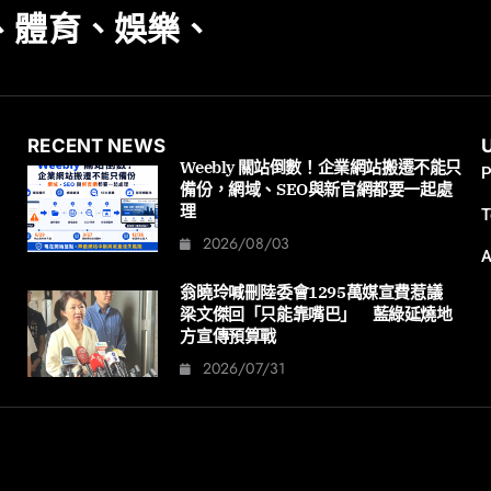
、體育、娛樂、
RECENT NEWS
Weebly 關站倒數！企業網站搬遷不能只
P
備份，網域、SEO與新官網都要一起處
理
T
2026/08/03
A
翁曉玲喊刪陸委會1295萬媒宣費惹議
梁文傑回「只能靠嘴巴」 藍綠延燒地
方宣傳預算戰
2026/07/31