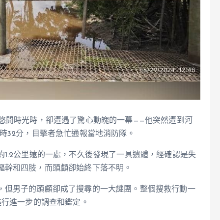
悠閒時光時，卻遭遇了驚心動魄的一幕——他突然遭到河
時32分，目擊者急忙通報當地消防隊。
1.2公里遠的一處，不久後發現了一具遺體，經確認是失
軀幹和四肢，而頭顱卻始終下落不明。
，但男子的頭顱卻成了搜尋的一大謎團。整個搜救行動一
進行進一步的調查和鑑定。