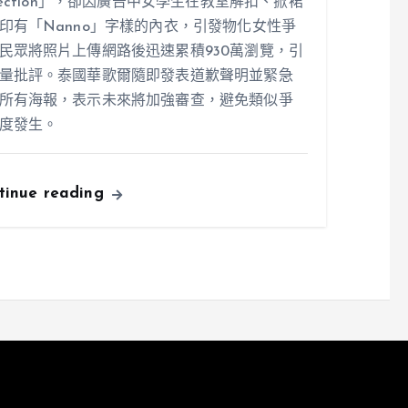
llection」，卻因廣告中女學生在教室解扣、掀裙
印有「Nanno」字樣的內衣，引發物化女性爭
民眾將照片上傳網路後迅速累積930萬瀏覽，引
量批評。泰國華歌爾隨即發表道歉聲明並緊急
所有海報，表示未來將加強審查，避免類似爭
度發生。
tinue reading