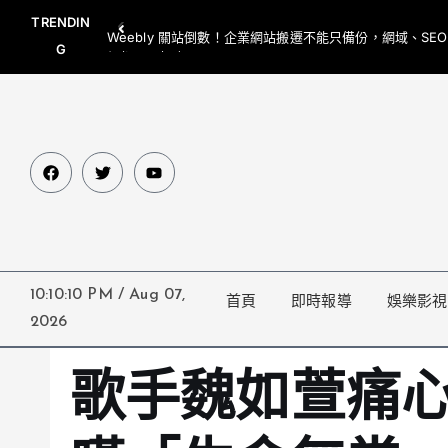
TRENDIN
Weebly 關站倒數！企業網站搬遷不能只備份，網域、SE
G
網都要一起處理
10:10:11 PM
/
Aug 07,
首頁
即時報導
娛樂影視
2026
歌手魏如萱痛