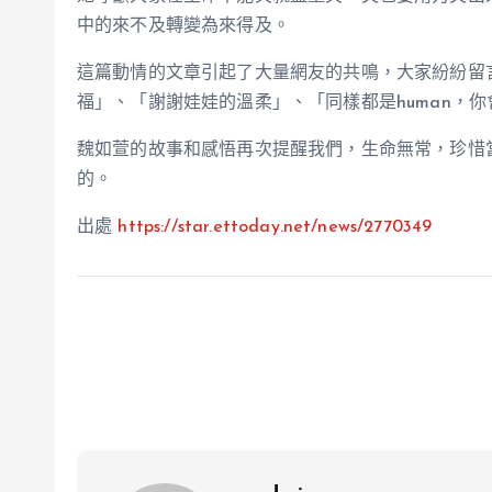
中的來不及轉變為來得及。
這篇動情的文章引起了大量網友的共鳴，大家紛紛留
福」、「謝謝娃娃的溫柔」、「同樣都是human，你會
魏如萱的故事和感悟再次提醒我們，生命無常，珍惜
的。
出處
https://star.ettoday.net/news/2770349