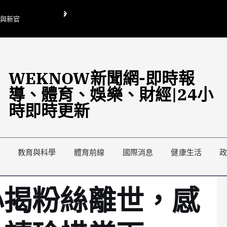
O與新官
翁曉玲喊刪陸委會1295萬媒宣費惹議 梁文傑回「只能靠嘴巴」
藍綠延燒地方宣傳預算戰
WEKNOW新聞網-即時報
導、體育、娛樂、財經|24小
時即時更新
教育與科學
體育前線
國際消息
健康生活
心揭粉絲離世，感