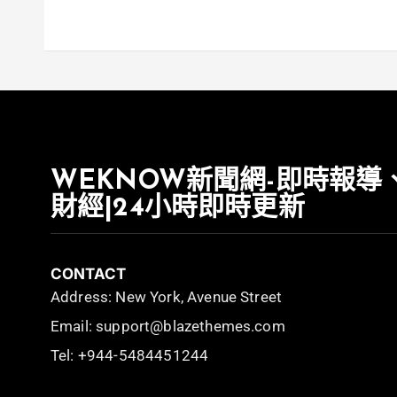
WEKNOW新聞網-即時報導
財經|24小時即時更新
CONTACT
Address: New York, Avenue Street
Email: support@blazethemes.com
Tel: +944-5484451244