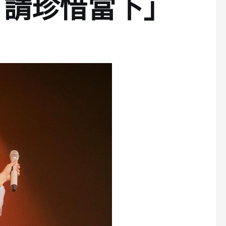
，請珍惜當下」