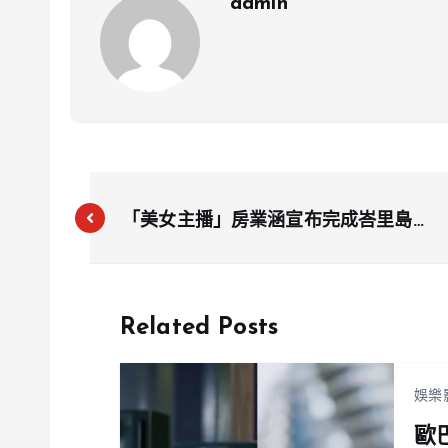
admin
「美女主播」房業涵宣布完成峇里島浪
漫婚禮，現已遷完戶籍
Related Posts
娛樂
歐