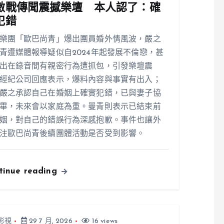
激戰傳聞震撼樂壇 本人認了：確
犯錯
樂團「歐巴尚青」爆出團員婚外情風波，嚴之
青遭媒體報導疑似自2024年起發展不倫戀，甚
出在錄音間有親密行為遭抓包，引發樂壇震
經紀公司回應表示，爆料內容與事實有出入；
嚴之承認自己在婚姻上確實犯錯，已與妻子協
畢，未來會以家庭為重。曼青則表示已結束前
姻，對自己的錯誤行為深感抱歉。事件也讓外
注歐巴尚青後續團體活動是否受到影響。
tinue reading
影視
29 7 月, 2026
16 views