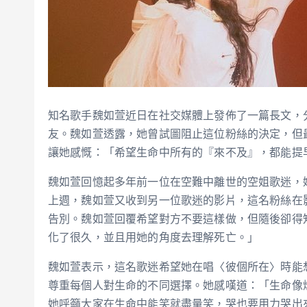
知名歌手魏如萱近日在社交媒體上發佈了一篇長文，
友。魏如萱透露，她曾試圖阻止這位粉絲的決定，但
讓她感慨：「希望生命中所有的『來不及』，都能提
魏如萱回憶起多年前一位在空難中離世的空姐歌迷，
上週，魏如萱又收到另一位歌迷的影片，這名粉絲在
告別。魏如萱回覆希望對方不要這樣做，但隨後卻得
化了很久，並且用她的角度去理解死亡。」
魏如萱表示，這名歌迷希望她在唱〈彼個所在〉時能
尊重每個人對生命的不同選擇。她感嘆道：「生命像
她呼籲大家在生命中能笑就盡量笑，哭也要用力哭出