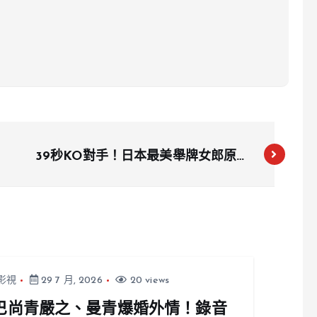
39秒KO對手！日本最美舉牌女郎原來
是空手道高手 IG曬訓練照吸18萬人追
蹤
影視
29 7 月, 2026
20 views
巴尚青嚴之、曼青爆婚外情！錄音