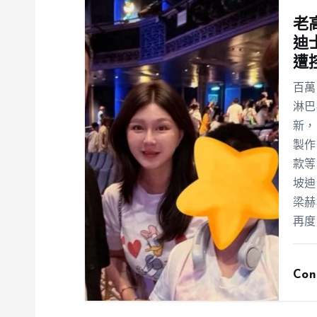
老
迪
遭
百萬
淋巴
新，
製作
款等
坡迪
梁赫
再度
Con