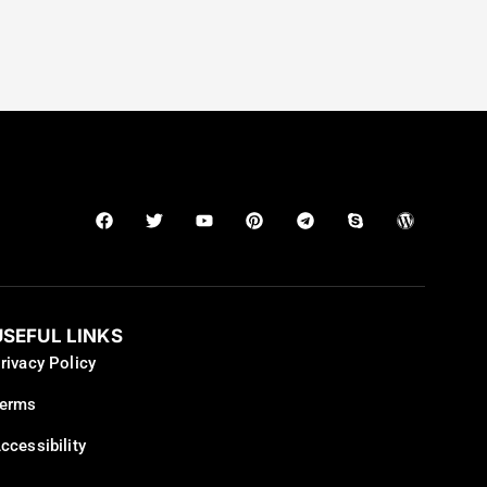
USEFUL LINKS
rivacy Policy
erms
ccessibility