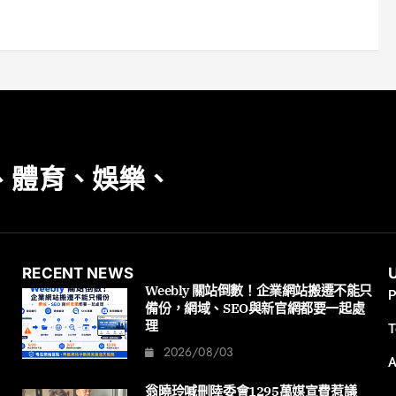
、體育、娛樂、
RECENT NEWS
Weebly 關站倒數！企業網站搬遷不能只
P
備份，網域、SEO與新官網都要一起處
理
T
2026/08/03
A
翁曉玲喊刪陸委會1295萬媒宣費惹議