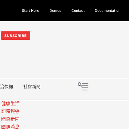
Start Here
Demos
Contact
Documentation
今日熱門新聞TOP3｜西拉雅族正式成第17個原住民族、立院電競
光電場回扣
法審查爆衝突、跨國運毒案重判12年
地方利益輸
SUBSCRIBE
政治快訊
社會新聞
健康生活
即時報導
國際新聞
國際消息