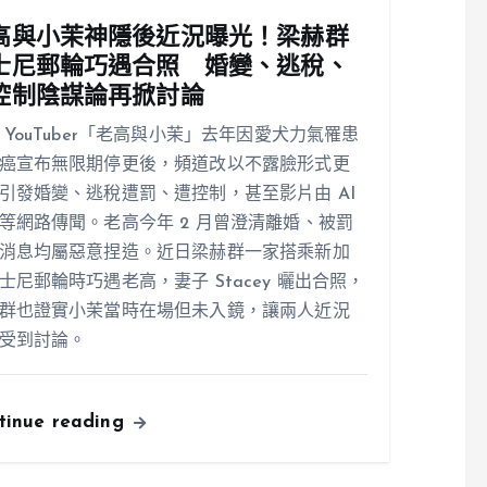
高與小茉神隱後近況曝光！梁赫群
士尼郵輪巧遇合照 婚變、逃稅、
控制陰謀論再掀討論
 YouTuber「老高與小茉」去年因愛犬力氣罹患
癌宣布無限期停更後，頻道改以不露臉形式更
引發婚變、逃稅遭罰、遭控制，甚至影片由 AI
等網路傳聞。老高今年 2 月曾澄清離婚、被罰
消息均屬惡意捏造。近日梁赫群一家搭乘新加
士尼郵輪時巧遇老高，妻子 Stacey 曬出合照，
群也證實小茉當時在場但未入鏡，讓兩人近況
受到討論。
tinue reading