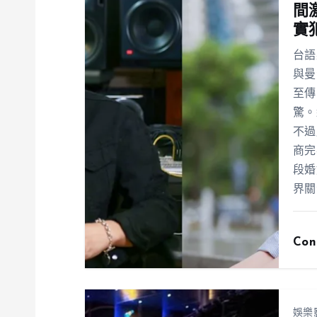
間
實
台語
與曼
至傳
驚。
不過
商完
段婚
界關
Con
娛樂