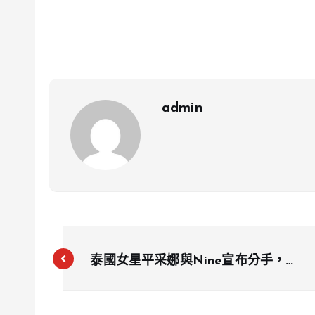
admin
泰國女星平采娜與Nine宣布分手，難
以調和女友與母親關係成主因