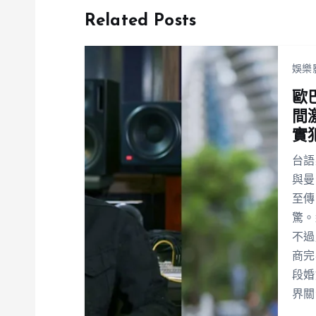
Related Posts
娛樂
歐
間
實
台語
與曼
至傳
驚。
不過
商完
段婚
界關