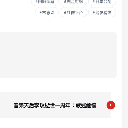
回歸家庭
廣泛討論
日本台場
林志玲
社群平台
網友稱讚
音樂天后李玟逝世一周年：歌迷緬懷，
好友徐海星獻唱