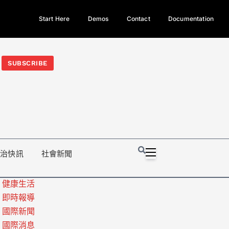
Start Here
Demos
Contact
Documentation
今日熱門新聞TOP3｜西拉雅族正式成第17個原住民族、立院電競
光電場回扣
法審查爆衝突、跨國運毒案重判12年
地方利益輸
SUBSCRIBE
政治快訊
社會新聞
健康生活
即時報導
國際新聞
國際消息