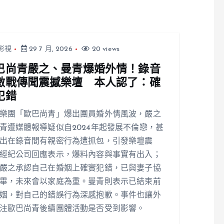
影視
29 7 月, 2026
20 views
巴尚青嚴之、曼青爆婚外情！錄音
激戰傳聞震撼樂壇 本人認了：確
犯錯
樂團「歐巴尚青」爆出團員婚外情風波，嚴之
青遭媒體報導疑似自2024年起發展不倫戀，甚
出在錄音間有親密行為遭抓包，引發樂壇震
經紀公司回應表示，爆料內容與事實有出入；
嚴之承認自己在婚姻上確實犯錯，已與妻子協
畢，未來會以家庭為重。曼青則表示已結束前
姻，對自己的錯誤行為深感抱歉。事件也讓外
注歐巴尚青後續團體活動是否受到影響。