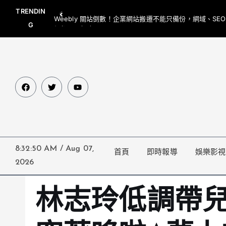
TRENDIN
Weebly 關站倒數！企業網站搬遷不能只備份，網域、SE
G
網都要一起處理
8:32:51 AM
/
Aug 07,
首頁
即時報導
娛樂影視
2026
林志玲低調帶兒