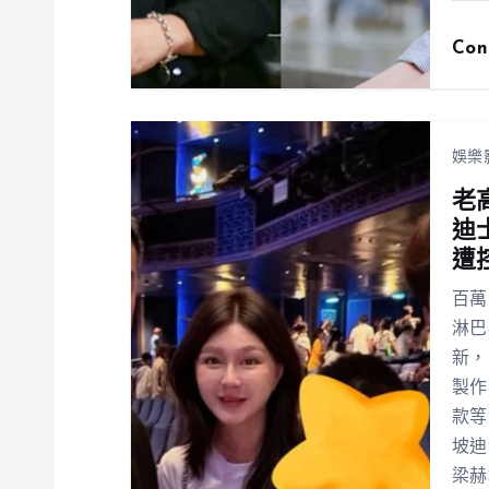
Con
娛樂
老
迪
遭
百萬
淋巴
新，
製作
款等
坡迪
梁赫