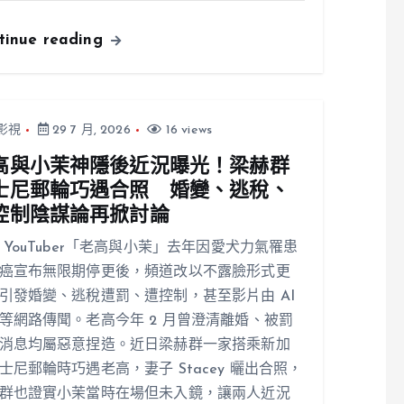
tinue reading
影視
29 7 月, 2026
16 views
高與小茉神隱後近況曝光！梁赫群
士尼郵輪巧遇合照 婚變、逃稅、
控制陰謀論再掀討論
 YouTuber「老高與小茉」去年因愛犬力氣罹患
癌宣布無限期停更後，頻道改以不露臉形式更
引發婚變、逃稅遭罰、遭控制，甚至影片由 AI
等網路傳聞。老高今年 2 月曾澄清離婚、被罰
消息均屬惡意捏造。近日梁赫群一家搭乘新加
士尼郵輪時巧遇老高，妻子 Stacey 曬出合照，
群也證實小茉當時在場但未入鏡，讓兩人近況