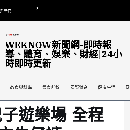
O與新官
翁曉玲喊刪陸委會1295萬媒宣費惹議 梁文傑回「只能靠嘴巴」
藍綠延燒地方宣傳預算戰
WEKNOW新聞網-即時報
導、體育、娛樂、財經|24小
時即時更新
教育與科學
體育前線
國際消息
健康生活
子遊樂場 全程