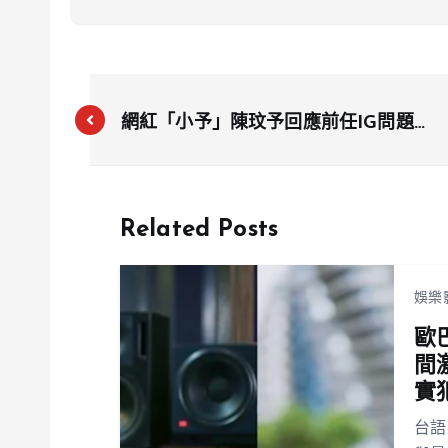
網紅「小予」陳玟予回應前任IG問題：
強調尊重，直言無需在意
Related Posts
娛樂
歐
間
實
台語