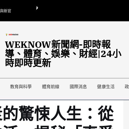
O與新官
翁曉玲喊刪陸委會1295萬媒宣費惹議 梁文傑回「只能靠嘴巴」
藍綠延燒地方宣傳預算戰
WEKNOW新聞網-即時報
導、體育、娛樂、財經|24小
時即時更新
教育與科學
體育前線
國際消息
健康生活
漿的驚悚人生：從