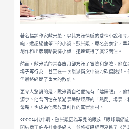
著名暢銷作家敷米漿，以其充滿情感的愛情小說和令
魄，遠超過他筆下的小說。敷米漿，原名姜泰宇，早年
創作和出版網路愛情小說，迅速獲得了廣泛關注。
然而，敷米漿的青春歲月卻充滿了冒險和驚險。他在
場子等行為，甚至在一次幫派衝突中被刀砍傷臉部。
但最終經歷了重大的教訓。
更令人驚訝的是，敷米漿自幼便擁有「陰陽眼」，他
源泉。他曾回憶在某湖景地點經歷的「熱鬧」場景，
母親，也成為他鬼故事創作的真實素材。
2000年代中期，敷米漿因為罕見的眼疾「眼球震顫
間結識了許多社會邊緣人，並將這段經歷寫進了《洗