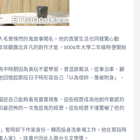
人毛骨悚然的鬼故事聞名。他的真實生活也同樣驚心動
就顯露出非凡的創作才能，2002年大學二年級時便開始
高中時期因為貪玩不愛學習，曾混跡幫派，從事泊車、顧
他回憶起那段日子時形容自己「以為很帥、像被附身」，
描述自己能夠看見靈異現象，這些經歷成為他創作靈感的
和最恐怖的一次鬼追鬼的經歷。這些經歷不僅驚嚇了他的
症」暫時卸下作家身份，轉而投身洗車場工作。他在那段時
車人家》，該書也因此入圍台北文學獎。