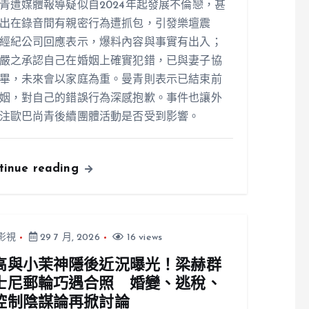
青遭媒體報導疑似自2024年起發展不倫戀，甚
出在錄音間有親密行為遭抓包，引發樂壇震
經紀公司回應表示，爆料內容與事實有出入；
嚴之承認自己在婚姻上確實犯錯，已與妻子協
畢，未來會以家庭為重。曼青則表示已結束前
姻，對自己的錯誤行為深感抱歉。事件也讓外
注歐巴尚青後續團體活動是否受到影響。
tinue reading
影視
29 7 月, 2026
16 views
高與小茉神隱後近況曝光！梁赫群
士尼郵輪巧遇合照 婚變、逃稅、
控制陰謀論再掀討論