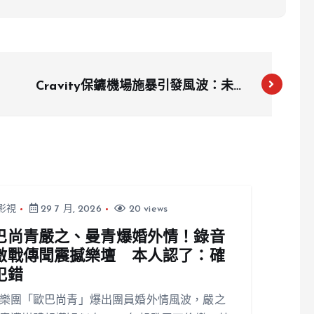
Cravity保鑣機場施暴引發風波：未成
年粉絲腦震盪，保鑣公司致歉
影視
29 7 月, 2026
20 views
巴尚青嚴之、曼青爆婚外情！錄音
激戰傳聞震撼樂壇 本人認了：確
犯錯
樂團「歐巴尚青」爆出團員婚外情風波，嚴之