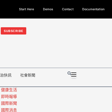
Start Here
Demos
Contact
Documentation
今日熱門新聞TOP3｜西拉雅族正式成第17個原住民族、立院電競
光電場回扣
法審查爆衝突、跨國運毒案重判12年
地方利益輸
SUBSCRIBE
政治快訊
社會新聞
健康生活
即時報導
國際新聞
國際消息