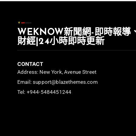
WEKNOW新聞網-即時報導
財經|24小時即時更新
CONTACT
Address: New York, Avenue Street
Email: support@blazethemes.com
Tel: +944-5484451244