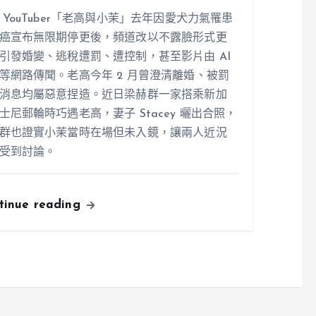
 YouTuber「老高與小茉」去年因愛犬力氣罹患
癌宣布無限期停更後，頻道改以不露臉形式更
引發婚變、逃稅遭罰、遭控制，甚至影片由 AI
等網路傳聞。老高今年 2 月曾澄清離婚、被罰
消息均屬惡意捏造。近日梁赫群一家搭乘新加
士尼郵輪時巧遇老高，妻子 Stacey 曬出合照，
群也證實小茉當時在場但未入鏡，讓兩人近況
受到討論。
tinue reading