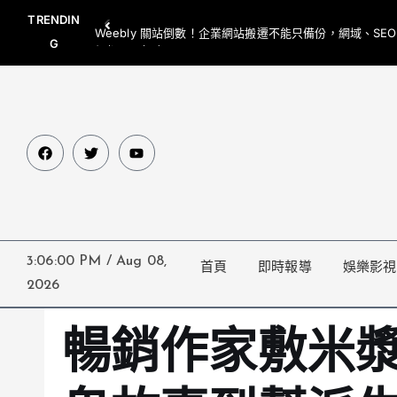
TRENDIN
Weebly 關站倒數！企業網站搬遷不能只備份，網域、SE
G
網都要一起處理
3:06:01 PM
/
Aug 08,
首頁
即時報導
娛樂影視
2026
暢銷作家敷米