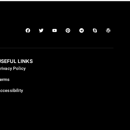
USEFUL LINKS
rivacy Policy
erms
ccessibility