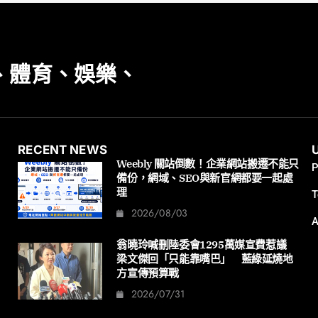
、體育、娛樂、
RECENT NEWS
Weebly 關站倒數！企業網站搬遷不能只
P
備份，網域、SEO與新官網都要一起處
理
T
2026/08/03
A
翁曉玲喊刪陸委會1295萬媒宣費惹議
梁文傑回「只能靠嘴巴」 藍綠延燒地
方宣傳預算戰
2026/07/31