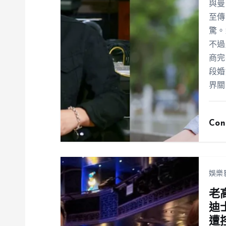
與曼
至傳
驚。
不過
商完
段婚
界關
Con
娛樂
老
迪
遭