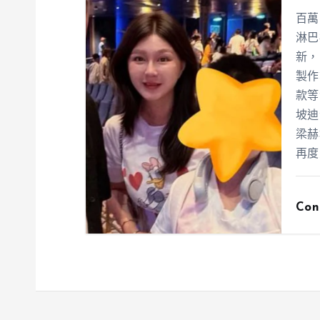
百萬
淋巴
新，
製作
款等
坡迪
梁赫
再度
Con