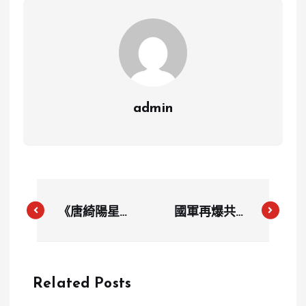
admin
《唐綺陽星座
國軍再爆共諜
週報》7/8-
案！前海軍上
7/14：金星衝
士因債務變
刺獅子，獅子
節，洩密國防
Related Posts
座人氣暴增！
機密獲利17萬