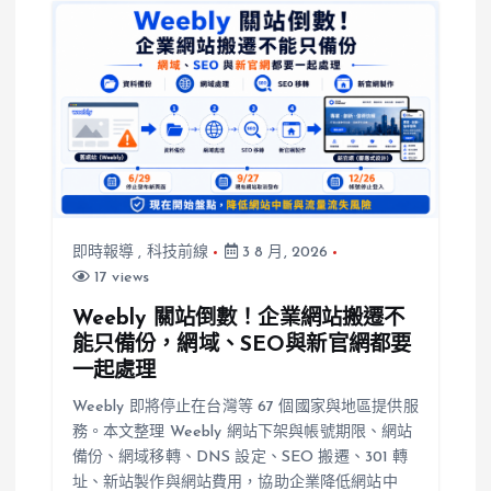
元
即時報導
,
科技前線
3 8 月, 2026
17 views
Weebly 關站倒數！企業網站搬遷不
能只備份，網域、SEO與新官網都要
一起處理
Weebly 即將停止在台灣等 67 個國家與地區提供服
務。本文整理 Weebly 網站下架與帳號期限、網站
備份、網域移轉、DNS 設定、SEO 搬遷、301 轉
址、新站製作與網站費用，協助企業降低網站中