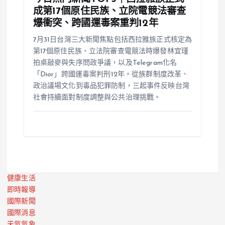
成第17個原住民族、立院電競法審查
爆衝突、跨國運毒案重判12年
7月31日台灣三大新聞焦點包括西拉雅族正式核定為
第17個原住民族、立法院審查電競法時爆發林宜瑾
拍桌敲麥與失序問政爭議，以及Telegram化名
「Dior」跨國運毒案判刑12年。從族群制度改革、
政治議場文化到毒品犯罪防制，三起事件反映台灣
社會持續面對制度調整與公共治理挑戰。
健康生活
即時報導
國際新聞
國際消息
天氣氣象