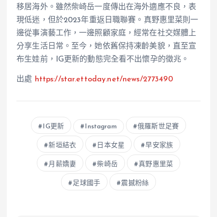
移居海外。雖然柴崎岳一度傳出在海外適應不良，表
現低迷，但於2023年重返日職聯賽。真野惠里菜則一
邊從事演藝工作，一邊照顧家庭，經常在社交媒體上
分享生活日常。至今，她依舊保持凍齡美貌，直至宣
布生娃前，IG更新的動態完全看不出懷孕的徵兆。
出處
https://star.ettoday.net/news/2773490
IG更新
Instagram
俄羅斯世足賽
新垣結衣
日本女星
早安家族
月薪嬌妻
柴崎岳
真野惠里菜
足球國手
震撼粉絲