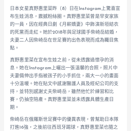
日本女星真野惠里菜昨（8）日在Instagram上驚喜宣
布生娃消息，震撼粉絲圈。真野惠里菜曾是早安家族
的一員，因在經典日劇《月薪嬌妻》中飾演新垣結衣
的死黨而走紅。她於2018年與足球國手柴崎岳結婚，
夫妻二人因柴崎岳在世足賽的出色表現而成為矚目焦
點。
真野惠里菜在宣布生娃之前，從未透露過懷孕的消
息。她在Instagram上曬出一張溫馨的合照，照片中
夫妻倆伸出手指被孩子的小手抓住，兩大一小的畫面
十分溫暖。她在貼文中感謝醫護人員及經紀公司的支
持，並特別感謝丈夫柴崎岳，雖然他忙於練習和比
賽，仍抽空陪產。真野惠里菜並未透露具體生產日
期。
柴崎岳在俄羅斯世足賽中的優異表現，曾幫助日本隊
打進16強，之後前往西班牙踢球，真野惠里菜也隨之