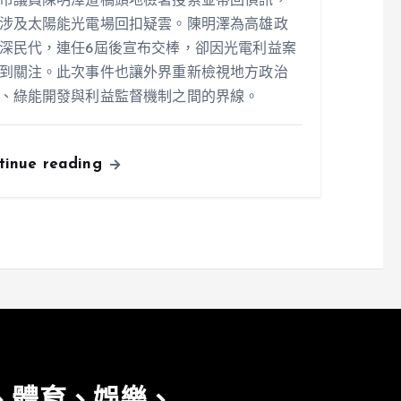
市議員陳明澤遭橋頭地檢署搜索並帶回偵訊，
涉及太陽能光電場回扣疑雲。陳明澤為高雄政
深民代，連任6屆後宣布交棒，卻因光電利益案
到關注。此次事件也讓外界重新檢視地方政治
、綠能開發與利益監督機制之間的界線。
tinue reading