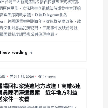
31日台灣三大新聞焦點包括西拉雅族正式核定為
7個原住民族、立法院審查電競法時爆發林宜瑾拍
麥與失序問政爭議，以及Telegram化名
ior」跨國運毒案判刑12年。從族群制度改革、政
場文化到毒品犯罪防制，三起事件反映台灣社
續面對制度調整與公共治理挑戰。
tinue reading
新聞
31 7 月, 2026
14 views
電場回扣案燒進地方政壇！高雄6連
議員陳明澤遭搜索 近年地方利益
送案件一次看