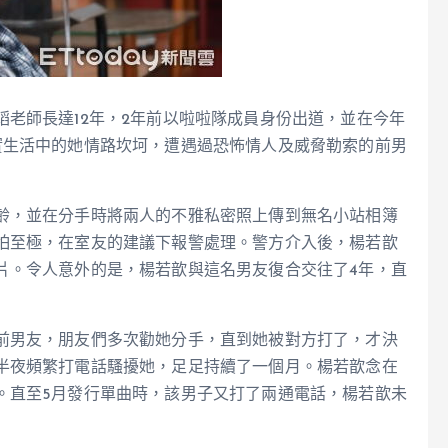
老師長達12年，2年前以啦啦隊成員身份出道，並在今年
實生活中的她情路坎坷，遭遇過恐怖情人及威脅勒索的前男
齡，並在分手時將兩人的不雅私密照上傳到無名小站相簿
怕至極，在室友的建議下報警處理。警方介入後，楊若歆
片。令人意外的是，楊若歆與這名男友復合交往了4年，直
前男友，朋友們多次勸她分手，直到她被對方打了，才決
半夜頻繁打電話騷擾她，足足持續了一個月。楊若歆念在
。直至5月發行單曲時，該男子又打了兩通電話，楊若歆未