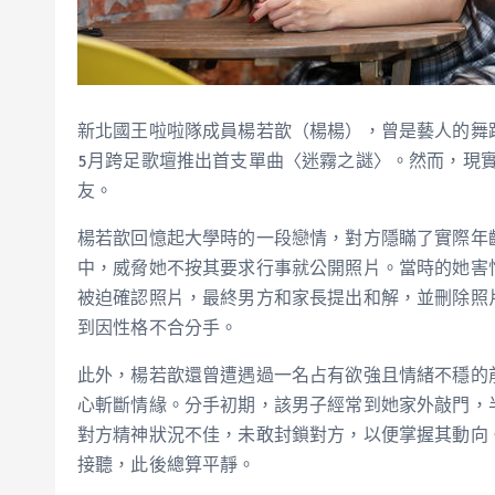
新北國王啦啦隊成員楊若歆（楊楊），曾是藝人的舞蹈
5月跨足歌壇推出首支單曲〈迷霧之謎〉。然而，現
友。
楊若歆回憶起大學時的一段戀情，對方隱瞞了實際年
中，威脅她不按其要求行事就公開照片。當時的她害
被迫確認照片，最終男方和家長提出和解，並刪除照
到因性格不合分手。
此外，楊若歆還曾遭遇過一名占有欲強且情緒不穩的
心斬斷情緣。分手初期，該男子經常到她家外敲門，
對方精神狀況不佳，未敢封鎖對方，以便掌握其動向
接聽，此後總算平靜。