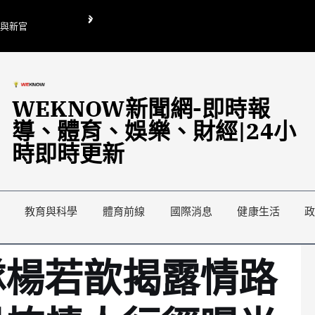
O與新官
翁曉玲喊刪陸委會1295萬媒宣費惹議 梁文傑回「只能靠嘴巴」
藍綠延燒地方宣傳預算戰
WEKNOW新聞網-即時報
導、體育、娛樂、財經|24小
時即時更新
教育與科學
體育前線
國際消息
健康生活
隊楊若歆揭露情路