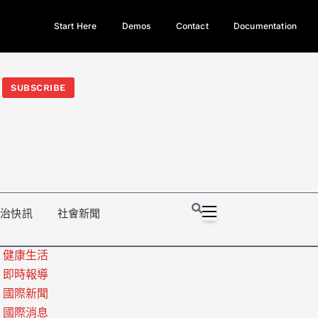
Start Here
Demos
Contact
Documentation
今日熱門新聞TOP3｜西拉雅族正式成第17個原住民族、立院電競
光電場回扣
法審查爆衝突、跨國運毒案重判12年
地方利益輸
SUBSCRIBE
政治快訊
社會新聞
健康生活
即時報導
國際新聞
國際消息