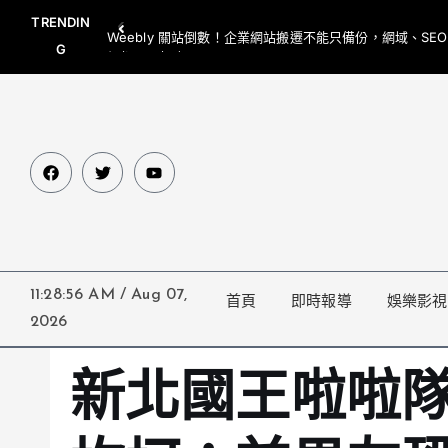
TRENDIN
Weebly 關站倒數！企業網站搬遷不能只備份，網域、SE
G
網都要一起處理
11:28:57 AM
/
Aug 07,
首頁
即時報導
娛樂影視
2026
新北國王啦啦