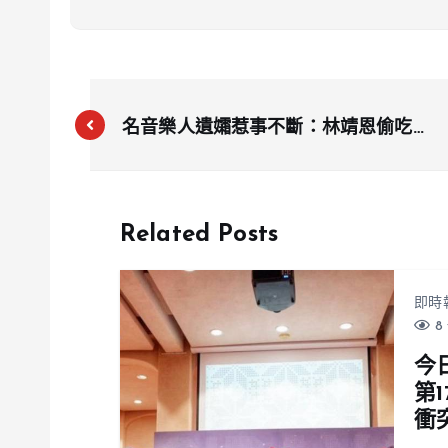
名音樂人遺孀惹事不斷：林靖恩偷吃外
送餐點竟稱「肚子餓了」
Related Posts
即時
8 
今
第
衝