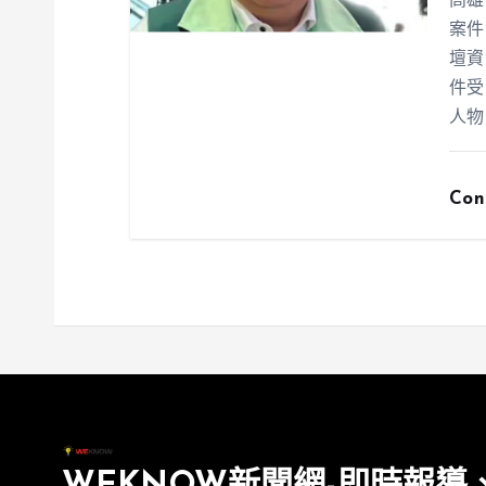
高雄
案件
壇資
件受
人物
Con