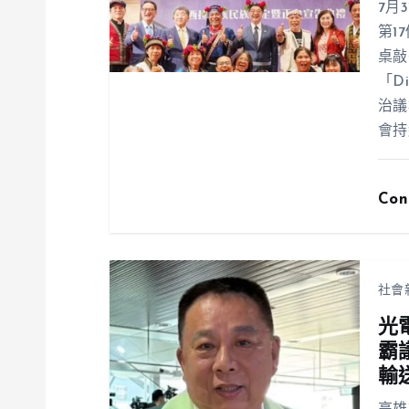
7月
第1
桌敲
「D
治議
會持
Con
社會
光
霸
輸