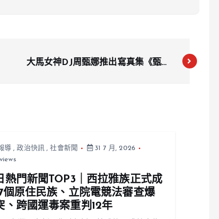
大馬女神DJ周甄娜推出寫真集《甄愛
密碼》：遭粉絲出價購買「屁」令人傻
眼
報導
,
政治快訊
,
社會新聞
31 7 月, 2026
views
日熱門新聞TOP3｜西拉雅族正式成
17個原住民族、立院電競法審查爆
突、跨國運毒案重判12年