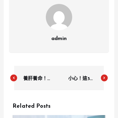
admin
養肝養命！6
小心！這5種
個愛肝小習慣
「催老食物」
讓你遠離疲憊
讓你快速衰
易怒
老，營養師提
Related Posts
醒避之不及