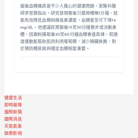
飯後血糖飆高是不少人擔心的健康問題。家醫科醫
師李思賢指出，研究發現餐後只要爬樓梯1分鐘，就
能有效降低血糖與胰島素濃度，血糖甚至可下降14
mg/dL。他建議民眾飯後15至30分鐘散步或活動身
體，因澱粉攝取後30至60分鐘血糖會達高峰，若適
度運動能幫助肌肉利用葡萄糖、減少胰臟負擔，對
於預防糖尿病與穩定血糖相當重要。
健康生活
即時報導
國際新聞
國際消息
天氣氣象
娛樂影視