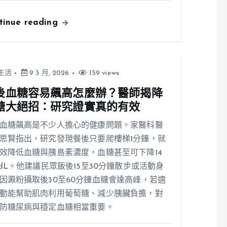
tinue reading
生活
9 3 月, 2026
159 views
後血糖容易飆高怎麼辦？醫師揭降
糖大絕招：研究證實真的有效
血糖飆高是不少人擔心的健康問題。家醫科醫
思賢指出，研究發現餐後只要爬樓梯1分鐘，就
效降低血糖與胰島素濃度，血糖甚至可下降14
/dL。他建議民眾飯後15至30分鐘散步或活動身
因澱粉攝取後30至60分鐘血糖會達高峰，若適
動能幫助肌肉利用葡萄糖、減少胰臟負擔，對
防糖尿病與穩定血糖相當重要。