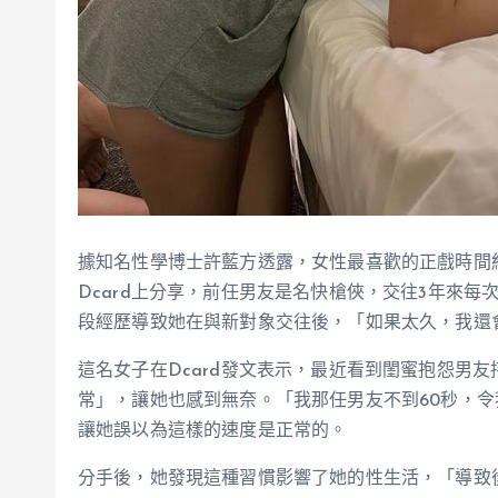
據知名性學博士許藍方透露，女性最喜歡的正戲時間約
Dcard上分享，前任男友是名快槍俠，交往3年來每
段經歷導致她在與新對象交往後，「如果太久，我還
這名女子在Dcard發文表示，最近看到閨蜜抱怨男
常」，讓她也感到無奈。「我那任男友不到60秒，
讓她誤以為這樣的速度是正常的。
分手後，她發現這種習慣影響了她的性生活，「導致後