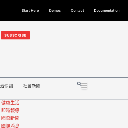
Start Here
Demos
Contact
Documentation
今日熱門新聞TOP3｜西拉雅族正式成第17個原住民族、立院電競
光電場回扣
法審查爆衝突、跨國運毒案重判12年
地方利益輸
SUBSCRIBE
政治快訊
社會新聞
健康生活
即時報導
國際新聞
國際消息