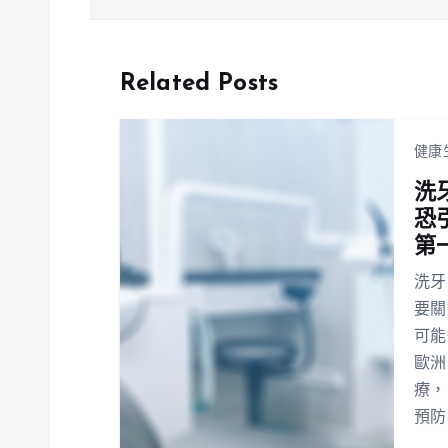
男性定期篩檢
Related Posts
健康
洗
恐
第
洗牙
要關
可能
歐洲
療，
預防