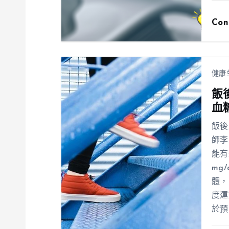
Con
健康
飯
血
飯後
師李
能有
mg
體，
度運
於預