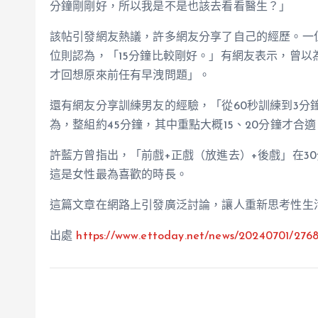
分鐘剛剛好，所以我是不是也該去看看醫生？」
該帖引發網友熱議，許多網友分享了自己的經歷。一
位則認為，「15分鐘比較剛好。」有網友表示，曾以
才回想原來前任有早洩問題」。
還有網友分享訓練男友的經驗，「從60秒訓練到3分
為，整組約45分鐘，其中重點大概15、20分鐘才合適
許藍方曾指出，「前戲+正戲（放進去）+後戲」在30
這是女性最為喜歡的時長。
這篇文章在網路上引發廣泛討論，讓人重新思考性生
出處
https://www.ettoday.net/news/20240701/276