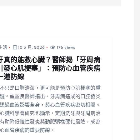
片段 網友紛紛朝聖按讚
生活
10 3 月, 2026
176 views
牙真的能救心臟？醫師揭「牙周病
引發心肌梗塞」：預防心血管疾病
一道防線
不只是口腔清潔，更可能是預防心肌梗塞的重
鍵。盧盈良醫師指出，牙周病造成的口腔發炎
透過血液影響全身，與心血管疾病密切相關。
心臟科學會研究也顯示，定期洗牙與牙周病治
有助降低慢性發炎與動脈粥樣硬化風險，成為
心血管疾病的重要防線。