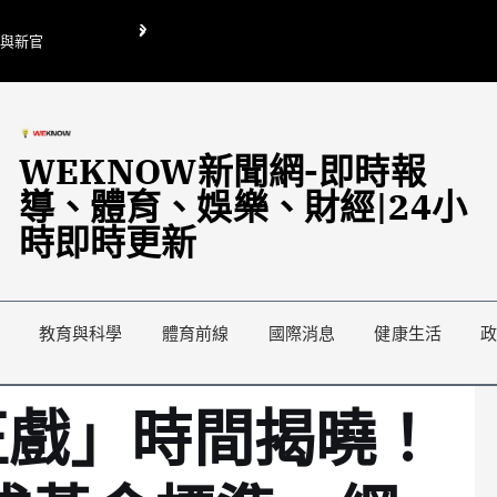
O與新官
翁曉玲喊刪陸委會1295萬媒宣費惹議 梁文傑回「只能靠嘴巴」
藍綠延燒地方宣傳預算戰
WEKNOW新聞網-即時報
導、體育、娛樂、財經|24小
時即時更新
教育與科學
體育前線
國際消息
健康生活
正戲」時間揭曉！