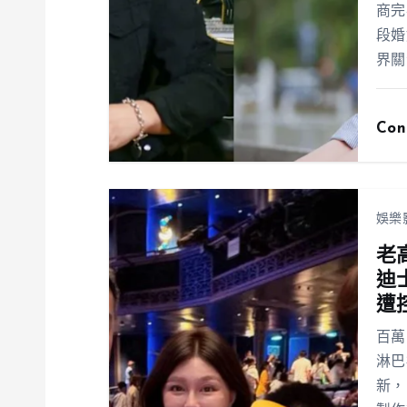
商完
段婚
界關
Con
娛樂
老
迪
遭
百萬
淋巴
新，