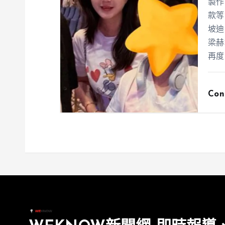
製作
款等
坡迪
梁赫
再度
Con