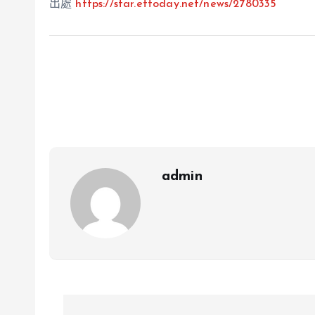
出處
https://star.ettoday.net/news/2780335
admin