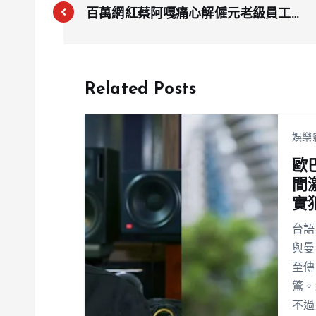
百萬網紅蔡阿嘎痛心解僱元老級員工！
內幕揭露驚人內鬥細節
Related Posts
娛樂
歐
間
實
台語
與曼
至傳
驚。
不過