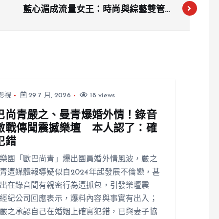
藍心湄成流量女王：時尚與綜藝雙管齊
下刷新紀錄
影視
29 7 月, 2026
18 views
巴尚青嚴之、曼青爆婚外情！錄音
激戰傳聞震撼樂壇 本人認了：確
犯錯
樂團「歐巴尚青」爆出團員婚外情風波，嚴之
青遭媒體報導疑似自2024年起發展不倫戀，甚
出在錄音間有親密行為遭抓包，引發樂壇震
經紀公司回應表示，爆料內容與事實有出入；
嚴之承認自己在婚姻上確實犯錯，已與妻子協