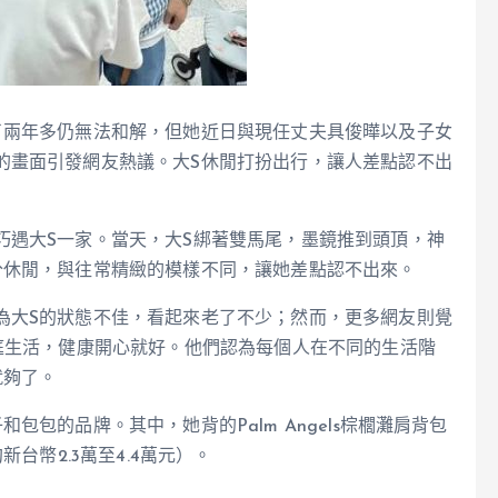
了兩年多仍無法和解，但她近日與現任丈夫具俊曄以及子女
的畫面引發網友熱議。大S休閒打扮出行，讓人差點認不出
巧遇大S一家。當天，大S綁著雙馬尾，墨鏡推到頭頂，神
分休閒，與往常精緻的模樣不同，讓她差點認不出來。
為大S的狀態不佳，看起來老了不少；然而，更多網友則覺
庭生活，健康開心就好。他們認為每個人在不同的生活階
就夠了。
包的品牌。其中，她背的Palm Angels棕櫚灘肩背包
台幣2.3萬至4.4萬元）。