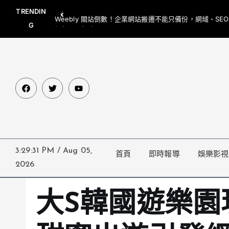
TRENDIN
Weebly 關站倒數！企業網站搬遷不能只備份，網域、SE
G
網都要一起處理
3:29:32 PM
/
Aug 05,
首頁
即時報導
娛樂影視
2026
大S韓國遊樂園