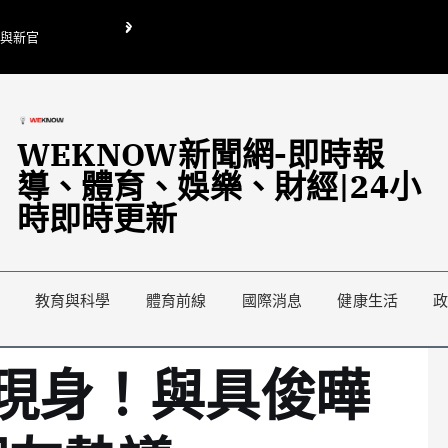
O與新官
翁曉玲喊刪陸委會1295萬媒宣費惹議 梁文傑回「只能靠嘴巴」
藍綠延燒地方宣傳預算戰
WEKNOW新聞網-即時報
導、體育、娛樂、財經|24小
時即時更新
教育與科學
體育前線
國際消息
健康生活
現身！與具俊曄