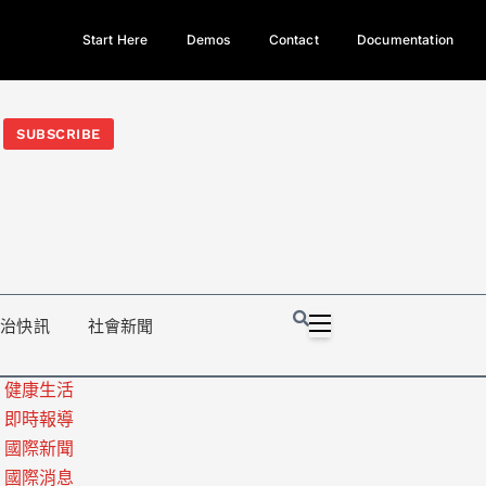
Start Here
Demos
Contact
Documentation
今日熱門新聞TOP3｜西拉雅族正式成第17個原住民族、立院電競
光電場回扣
法審查爆衝突、跨國運毒案重判12年
地方利益輸
SUBSCRIBE
政治快訊
社會新聞
健康生活
即時報導
國際新聞
國際消息