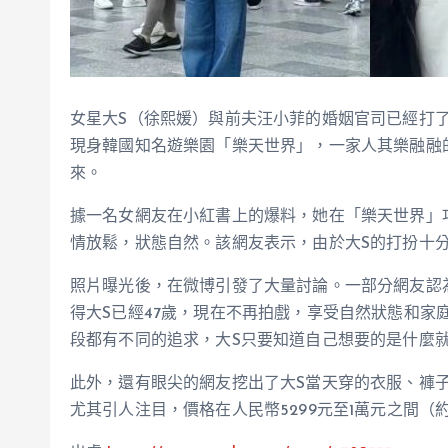
女星大S（徐熙媛）與前夫汪小菲的婚姻官司已經打
現身韓國知名遊樂園「樂天世界」，一家人其樂融融
來。
據一名女網友在小紅書上的爆料，她在「樂天世界」
情放鬆，狀態自然。該網友表示，由於大S的打扮十
照片曝光後，在微博引發了大量討論。一部分網友認
得大S已經47歲，現在不再拍戲，享受自然狀態和家
段都有不同的追求，大S只要知道自己想要的是什麼
此外，還有眼尖的網友挖出了大S當天穿的衣服、褲子和包
尤其引人注目，價格在人民幣5299元至1萬元之間（約新