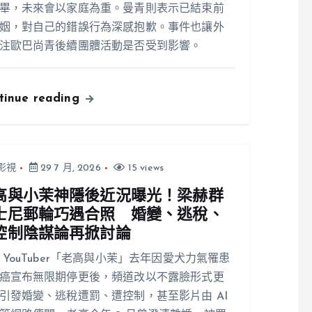
畢，未來會以家庭為重。曼青則表示已結束前
姻，對自己的錯誤行為深感抱歉。事件也讓外
注歐巴尚青後續團體活動是否受到影響。
tinue reading
影視
29 7 月, 2026
15 views
高與小茉神隱後近況曝光！梁赫群
士尼郵輪巧遇合照 婚變、逃稅、
控制陰謀論再掀討論
 YouTuber「老高與小茉」去年因愛犬力氣罹患
癌宣布無限期停更後，頻道改以不露臉形式更
引發婚變、逃稅遭罰、遭控制，甚至影片由 AI