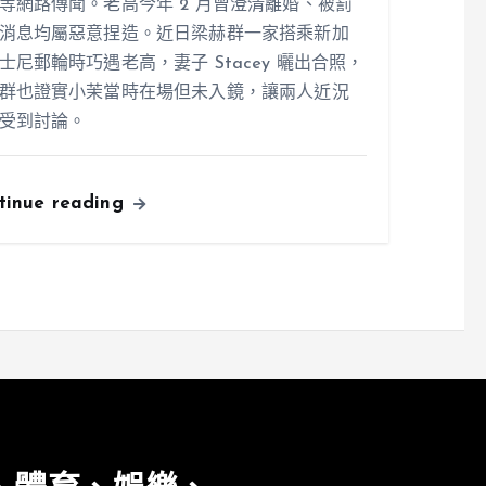
等網路傳聞。老高今年 2 月曾澄清離婚、被罰
消息均屬惡意捏造。近日梁赫群一家搭乘新加
士尼郵輪時巧遇老高，妻子 Stacey 曬出合照，
群也證實小茉當時在場但未入鏡，讓兩人近況
受到討論。
tinue reading