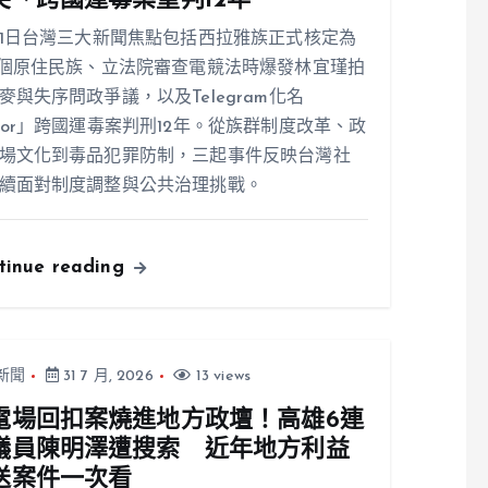
突、跨國運毒案重判12年
31日台灣三大新聞焦點包括西拉雅族正式核定為
7個原住民族、立法院審查電競法時爆發林宜瑾拍
麥與失序問政爭議，以及Telegram化名
ior」跨國運毒案判刑12年。從族群制度改革、政
場文化到毒品犯罪防制，三起事件反映台灣社
續面對制度調整與公共治理挑戰。
tinue reading
新聞
31 7 月, 2026
13 views
電場回扣案燒進地方政壇！高雄6連
議員陳明澤遭搜索 近年地方利益
送案件一次看