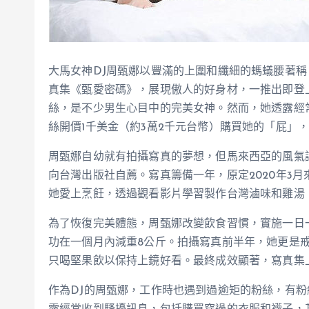
大馬女神DJ周甄娜以豐滿的上圍和纖細的螞蟻腰著
真集《甄愛密碼》，展現傲人的好身材，一推出即登上
絲，是不少男生心目中的完美女神。然而，她透露經
絲開價1千美金（約3萬2千元台幣）購買她的「屁」
周甄娜自幼就有拍攝寫真的夢想，但馬來西亞的風氣
向台灣出版社自薦。寫真籌備一年，原定2020年3
她愛上烹飪，透過觀看影片學習製作台灣滷味和雞湯，
為了恢復完美體態，周甄娜改變飲食習慣，實施一日
功在一個月內減重8公斤。拍攝寫真前半年，她更是
只喝堅果飲以保持上鏡好看。最終成效顯著，寫真集
作為DJ的周甄娜，工作時也遇到過逾矩的粉絲，有