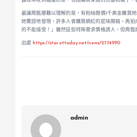
露經常收到騷擾訊息，包括購買穿過的衣服和襪子，
最讓周甄娜難以理解的是，有粉絲開價1千美金購買
她驚訝地發現，許多人會購買網紅的屁味開箱，再拍
的不能接受！」雖然這些特殊需求價格誘人，但周甄
出處
https://star.ettoday.net/news/2774990
admin