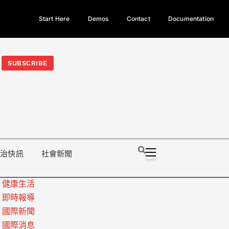
Start Here
Demos
Contact
Documentation
今日熱門新聞TOP3｜西拉雅族正式成第17個原住民族、立院電競
光電場回扣
法審查爆衝突、跨國運毒案重判12年
地方利益輸
SUBSCRIBE
政治快訊
社會新聞
健康生活
即時報導
國際新聞
國際消息