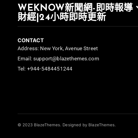
WEKNOW新聞網-即時報導
財經|24小時即時更新
CONTACT
Address: New York, Avenue Street
Email: support@blazethemes.com
Tel: +944-5484451244
© 2023 BlazeThemes. Designed by BlazeThemes.