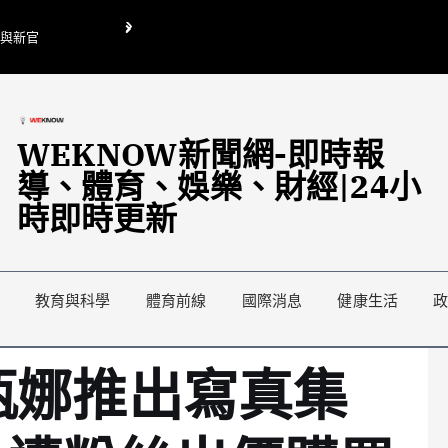
O與新官
翁曉玲喊刪陸委會1295萬媒宣費惹議 梁文傑回「只能靠嘴巴」
藍綠延燒地方宣傳預算戰
WEKNOW新聞網-即時報
導、體育、娛樂、財經|24小
時即時更新
教育與科學
體育前線
國際消息
健康生活
甄娜推出寫真集