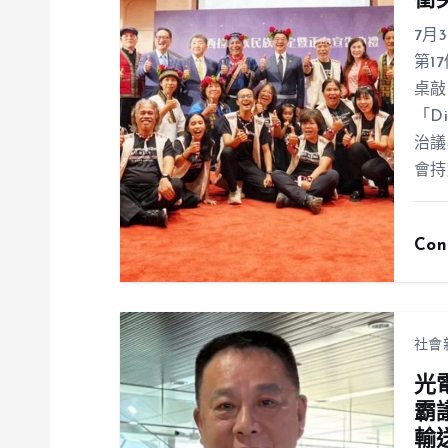
衝
7月
第1
桌敲
「D
治議
會持
Con
社會
光
霸
輸