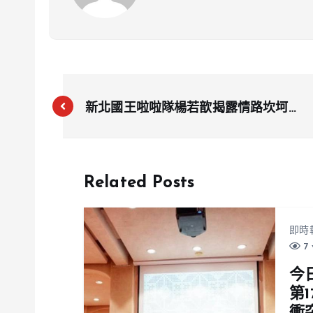
新北國王啦啦隊楊若歆揭露情路坎坷：
前男友恐怖情人行徑曝光
Related Posts
即時
7 
今
第