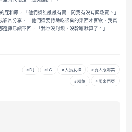
甚至有人指定「越臭越好」。
她的屁和尿，「他們說誰誰誰有賣，問我有沒有興趣賣。」
成影片分享，「他們還要特地吃很臭的東西才喜歡，我真
娜選擇已讀不回，「我也沒封鎖，沒幹嘛就算了。」
DJ
IG
大馬女神
真人版娜美
粉絲
馬來西亞