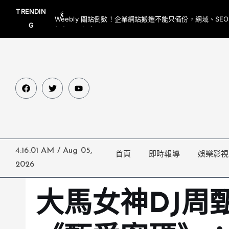
TRENDIN
Weebly 關站倒數！企業網站搬遷不能只備份，網域、SE
G
網都要一起處理
4:16:02 AM
/
Aug 05,
首頁
即時報導
娛樂影視
2026
大馬女神DJ周