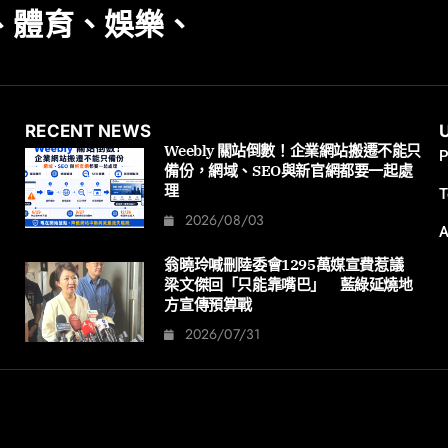
、體育、娛樂、
RECENT NEWS
Weebly 關站倒數！企業網站搬遷不能只
P
備份，網域、SEO與新官網都要一起處
理
T
2026/08/03
A
翁曉玲喊刪陸委會1295萬媒宣費惹議
梁文傑回「只能靠嘴巴」 藍綠延燒地
方宣傳預算戰
2026/07/31