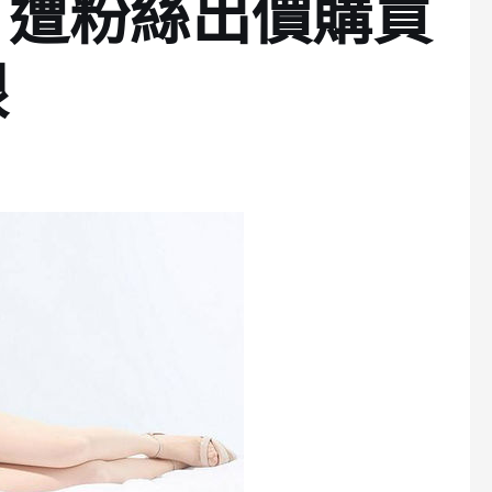
：遭粉絲出價購買
眼