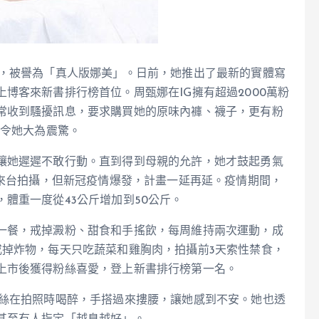
稱，被譽為「真人版娜美」。日前，她推出了最新的實體寫
博客來新書排行榜首位。周甄娜在IG擁有超過2000萬粉
常收到騷擾訊息，要求購買她的原味內褲、襪子，更有粉
，令她大為震驚。
讓她遲遲不敢行動。直到得到母親的允許，她才鼓起勇氣
月來台拍攝，但新冠疫情爆發，計畫一延再延。疫情期間，
體重一度從43公斤增加到50公斤。
一餐，戒掉澱粉、甜食和手搖飲，每周維持兩次運動，成
戒掉炸物，每天只吃蔬菜和雞胸肉，拍攝前3天索性禁食，
上市後獲得粉絲喜愛，登上新書排行榜第一名。
粉絲在拍照時喝醉，手搭過來摟腰，讓她感到不安。她也透