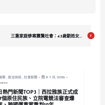
三重家庭慘案震驚社會：43歲劉姓女子
遭刺殺，丈夫帶6月男嬰陽明山輕生
報導
,
政治快訊
,
社會新聞
31 7 月, 2026
views
日熱門新聞TOP3｜西拉雅族正式成
17個原住民族、立院電競法審查爆