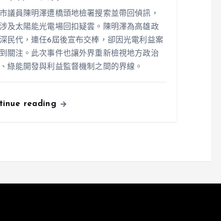
市議員陳明澤遭橋頭地檢署搜索並帶回偵訊，
涉及太陽能光電場回扣疑雲。陳明澤為高雄政
深民代，連任6屆後宣布交棒，卻因光電利益案
到關注。此次事件也讓外界重新檢視地方政治
、綠能開發與利益監督機制之間的界線。
tinue reading