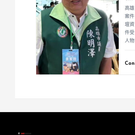
高雄
案件
壇資
件受
人物
Con