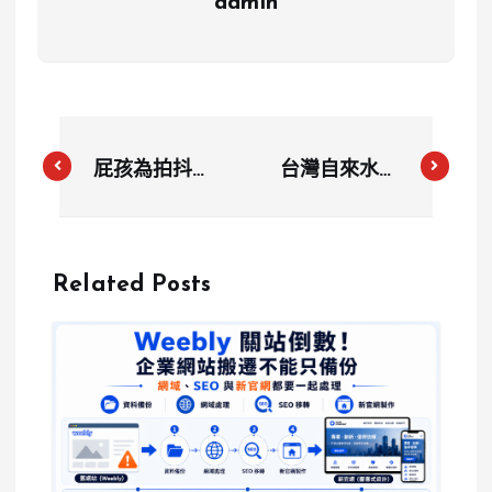
admin
屁孩為拍抖音
台灣自來水停
躺進超商冰
水13.5小時！
櫃！網怒轟：
高雄3.6萬戶
以為自己是冰
受影響
Related Posts
粽？