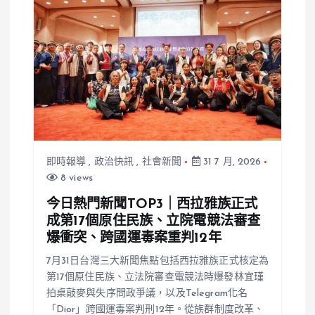
即時報導
,
政治快訊
,
社會新聞
31 7 月, 2026
8 views
今日熱門新聞TOP3｜西拉雅族正式
成第17個原住民族、立院電競法審查
爆衝突、跨國運毒案重判12年
7月31日台灣三大新聞焦點包括西拉雅族正式核定為
第17個原住民族、立法院審查電競法時爆發林宜瑾
拍桌敲麥與失序問政爭議，以及Telegram化名
「Dior」跨國運毒案判刑12年。從族群制度改革、