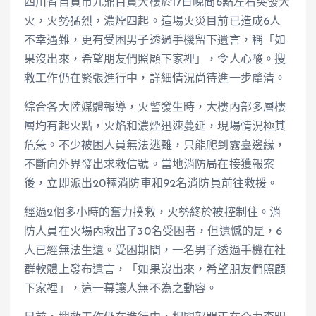
四川省自貢市九鼎百貨大樓於17日晚間6點左右突發大
火，火勢猛烈，濃煙四起。這場火災目前已造成6人
不幸遇難，更有受困男子透過手機留下遺言，稱「如
果沒出來，希望朋友們照顧下家裡」，令人心酸。搜
救工作仍在緊張進行中，詳細情況尚待進一步釐清。
綜合各大陸媒體報導，火警發生時，大樓內部多層樓
層均有起火點，火焰和濃煙迅速蔓延，現場情況極其
危急。不少被困人員無法逃離，只能爬到露臺邊緣，
不斷向外界發出求救信號。當地消防局在接獲報案
後，立即派出20輛消防車和92名消防員前往救援。
經過2個多小時的奮力撲救，火勢終於被控制住。消
防人員在火場內救出了30名受困者，但遺憾的是，6
人已經無法生還。受困期間，一名男子透過手機在社
群軟體上發布遺言，「如果沒出來，希望朋友們照顧
下家裡」，這一幕讓人無不為之動容。