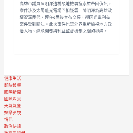
高雄市議員陳明澤遭橋頭地檢署搜索並帶回偵訊，
案件涉及太陽能光電場回扣疑雲。陳明澤為高雄政
壇資深民代，連任6屆後宣布交棒，卻因光電利益
案件受到關注。此次事件也讓外界重新檢視地方政
治人物、綠能開發與利益監督機制之間的界線。
健康生活
即時報導
國際新聞
國際消息
天氣氣象
娛樂影視
情侶
政治快訊