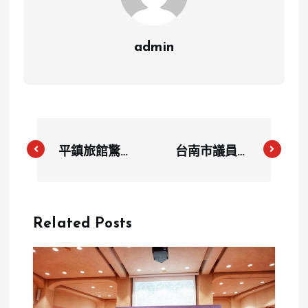
admin
平鎮旅館驚傳
台南市議員父
雙屍！夫妻換
親慘遭槍殺
宿工作後離奇
槍手行蹤成謎
身亡
警方偵查陷膠
Related Posts
著