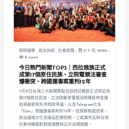
即時報導
,
政治快訊
,
社會新聞
31 7 月, 2026
8 views
今日熱門新聞TOP3｜西拉雅族正式
成第17個原住民族、立院電競法審查
爆衝突、跨國運毒案重判12年
7月31日台灣三大新聞焦點包括西拉雅族正式核定為
第17個原住民族、立法院審查電競法時爆發林宜瑾
拍桌敲麥與失序問政爭議，以及Telegram化名
「Dior」跨國運毒案判刑12年。從族群制度改革、
政治議場文化到毒品犯罪防制，三起事件反映台灣
社會持續面對制度調整與公共治理挑戰。