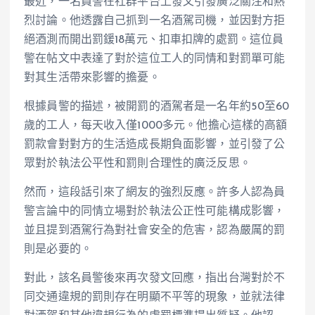
最近，一名員警在社群平台上發文引發廣泛關注和熱
烈討論。他透露自己抓到一名酒駕司機，並因對方拒
絕酒測而開出罰鍰18萬元、扣車扣牌的處罰。這位員
警在帖文中表達了對於這位工人的同情和對罰單可能
對其生活帶來影響的擔憂。
根據員警的描述，被開罰的酒駕者是一名年約50至60
歲的工人，每天收入僅1000多元。他擔心這樣的高額
罰款會對對方的生活造成長期負面影響，並引發了公
眾對於執法公平性和罰則合理性的廣泛反思。
然而，這段話引來了網友的強烈反應。許多人認為員
警言論中的同情立場對於執法公正性可能構成影響，
並且提到酒駕行為對社會安全的危害，認為嚴厲的罰
則是必要的。
對此，該名員警後來再次發文回應，指出台灣對於不
同交通違規的罰則存在明顯不平等的現象，並就法律