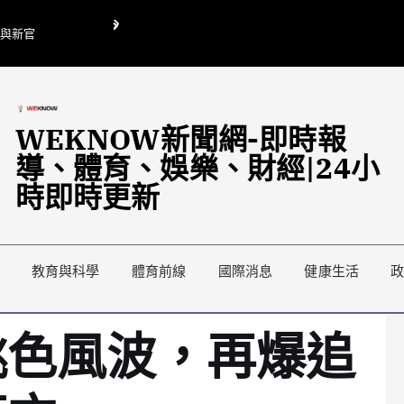
O與新官
翁曉玲喊刪陸委會1295萬媒宣費惹議 梁文傑回「只能靠嘴巴」
藍綠延燒地方宣傳預算戰
WEKNOW新聞網-即時報
導、體育、娛樂、財經|24小
時即時更新
教育與科學
體育前線
國際消息
健康生活
桃色風波，再爆追