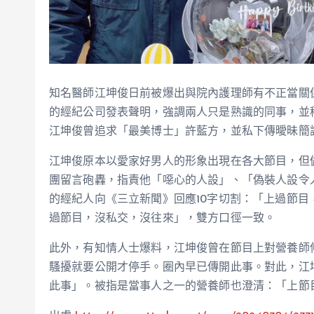
知名醫師江坤俊日前被爆出與院內護理師有不正當關係
的經紀公司發表聲明，強調兩人只是熟識的同事，並
江坤俊曾追求「最美博士」許藍方，並私下傳曖昧簡
江坤俊原本以愛家好男人的形象出現在各大節目，但
團留言砲轟，指責他「噁心的人設」、「偽裝人設令
的經紀人向《三立新聞》回應10字切割：「上過節
過節目，沒私交，沒往來」，雙方口徑一致。
此外，有知情人士爆料，江坤俊曾在節目上對營養師
騷擾就要公開才停手。圈內早已傳開此事。對此，江
此事」。被指是當事人之一的營養師也澄清：「上節