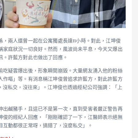
，兩人還曾一起在公寓獨處長達11小時。對此，江坤俊
稱家庭狀況一切良好。然而，風波尚未平息，今天又爆出
訊。許藍方對此也做出了回應。
偷吃疑雲爆出後，形象瞬間崩毀。大量網友湧入他的粉絲
人作嘔」等。有消息稱江坤俊曾追求許藍方，對此許藍方
目，沒私交，沒往來」。江坤俊也透過經紀公司強調：「上
伸出鹹豬手，且這已不是第一次，直到受害者嚴正警告再
坤俊的經紀人回應，「剛剛確認了一下，江醫師表示絕無
目互動都很正常呀，搞錯了，沒麼私交」。