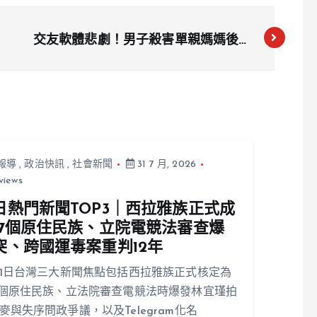
交友軟體悲劇！男子殺害單親媽媽後性
侵屍體，再審請求遭駁回
報導
,
政治快訊
,
社會新聞
31 7 月, 2026
views
日熱門新聞TOP3｜西拉雅族正式成
17個原住民族、立院電競法審查爆
突、跨國運毒案重判12年
31日台灣三大新聞焦點包括西拉雅族正式核定為
7個原住民族、立法院審查電競法時爆發林宜瑾拍
麥與失序問政爭議，以及Telegram化名