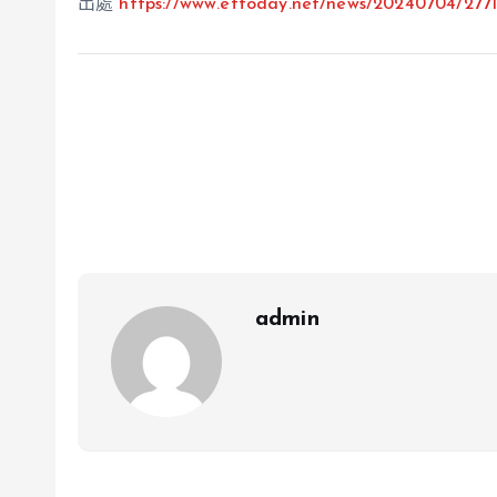
出處
https://www.ettoday.net/news/20240704/277
admin