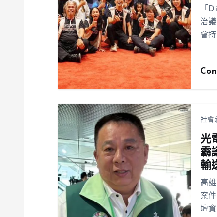
「D
治議
會持
Con
社會
光
霸
輸
高雄
案件
壇資