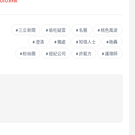
1010.htm
三立新聞
偷吃疑雲
名醫
桃色風波
澄清
獨處
知情人士
砲轟
粉絲團
經紀公司
許藍方
護理師