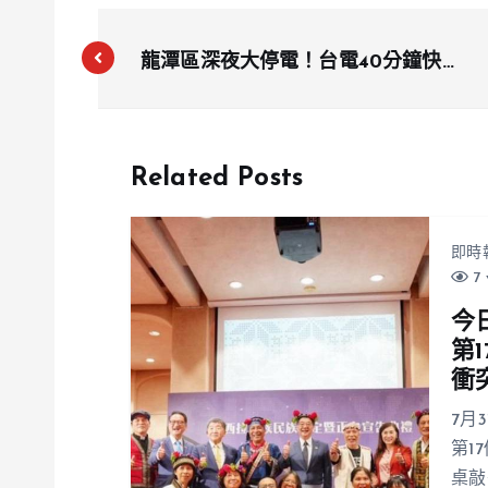
龍潭區深夜大停電！台電40分鐘快速
施工，恢復1111戶供電
Related Posts
即時
7 
今
第
衝
7月
第1
桌敲