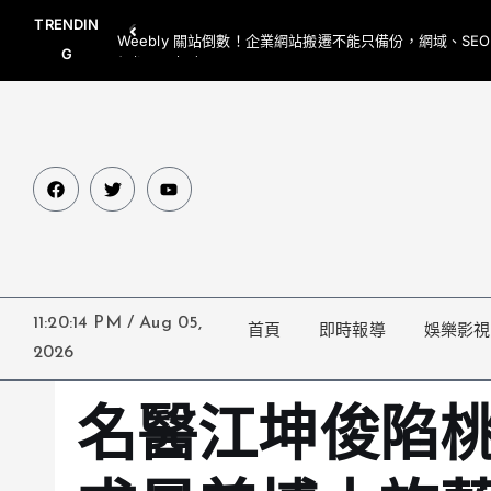
TRENDIN
Weebly 關站倒數！企業網站搬遷不能只備份，網域、SE
G
網都要一起處理
11:20:15 PM
/
Aug 05,
首頁
即時報導
娛樂影視
2026
名醫江坤俊陷