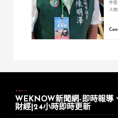
件受
人物
Con
WEKNOW新聞網-即時報導
財經|24小時即時更新