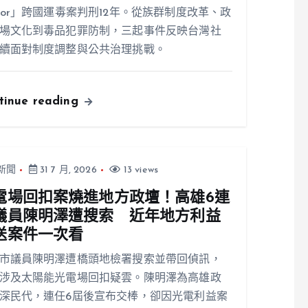
ior」跨國運毒案判刑12年。從族群制度改革、政
場文化到毒品犯罪防制，三起事件反映台灣社
續面對制度調整與公共治理挑戰。
tinue reading
新聞
31 7 月, 2026
13 views
電場回扣案燒進地方政壇！高雄6連
議員陳明澤遭搜索 近年地方利益
送案件一次看
市議員陳明澤遭橋頭地檢署搜索並帶回偵訊，
涉及太陽能光電場回扣疑雲。陳明澤為高雄政
深民代，連任6屆後宣布交棒，卻因光電利益案