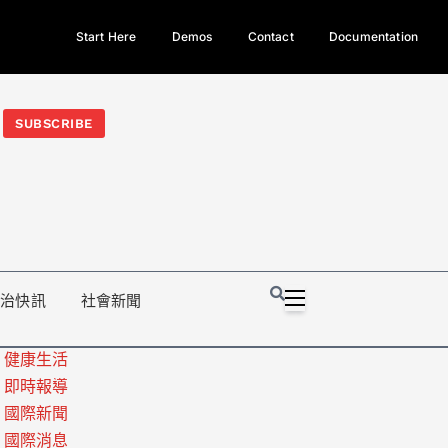
Start Here
Demos
Contact
Documentation
今日熱門新聞TOP3｜西拉雅族正式成第17個原住民族、立院電競
光電場回扣
法審查爆衝突、跨國運毒案重判12年
地方利益輸
SUBSCRIBE
政治快訊
社會新聞
健康生活
即時報導
國際新聞
國際消息