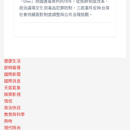
「Dior」跨國運毒案判刑12年。從族群制度改革、
政治議場文化到毒品犯罪防制，三起事件反映台灣
社會持續面對制度調整與公共治理挑戰。
健康生活
即時報導
國際新聞
國際消息
天氣氣象
娛樂影視
情侶
政治快訊
教育與科學
熱吻
現代時尚