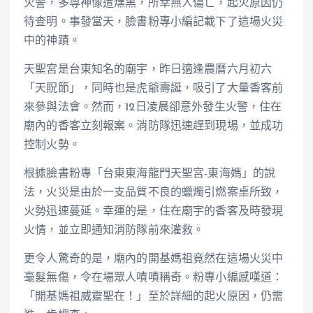
火警，多尊神像遭燻黑，所幸無人傷亡，起火原因仍
待查明。事發當天，臉書粉專小編記載下了這場火災
中的神蹟。
天聖宮是台東知名的廟宇，昨日適逢農曆六月初六
「天貺節」，同時也是虎爺壽誕，吸引了大量香客前
來參與法會。然而，12日凌晨卻意外發生火警，住在
廟內的香客立刻報案。消防隊迅速趕到現場，並成功
控制火勢。
根據臉書粉專「台東東海龍門天聖宮-東海媽」的說
法，火災是由於一支品質不良的蠟燭引燃案桌所致，
火勢迅速蔓延。幸運的是，住在廟宇的香客及時發現
火情，並立即通知消防隊前來灌救。
更令人驚奇的是，廟內的開基媽祖竟然在這場火災中
毫髮無傷，令在場眾人嘖嘖稱奇。粉專小編感嘆道：
「開基媽祖威靈聖在！」至於詳細的起火原因，仍需