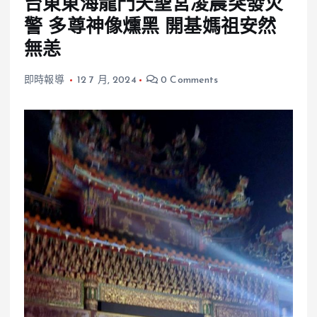
台東東海龍門天聖宮凌晨突發火
警 多尊神像燻黑 開基媽祖安然
無恙
即時報導
12 7 月, 2024
0 Comments