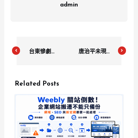
admin
台東慘劇：
唐治平未現身
78歲男子疑
友誼賽！突然
情變殺害同居
改道基隆找母
女友 並縱火
親，搬家計畫
Related Posts
焚屍
再延遲