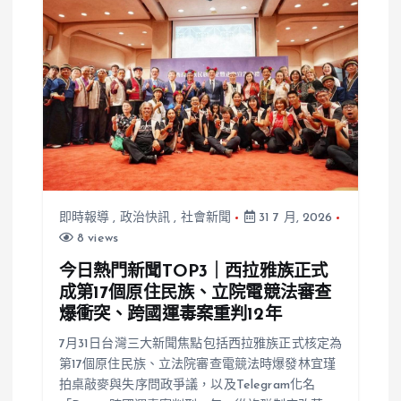
即時報導
,
政治快訊
,
社會新聞
31 7 月, 2026
8 views
今日熱門新聞TOP3｜西拉雅族正式
成第17個原住民族、立院電競法審查
爆衝突、跨國運毒案重判12年
7月31日台灣三大新聞焦點包括西拉雅族正式核定為
第17個原住民族、立法院審查電競法時爆發林宜瑾
拍桌敲麥與失序問政爭議，以及Telegram化名