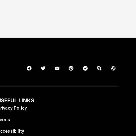
USEFUL LINKS
rivacy Policy
erms
ccessibility