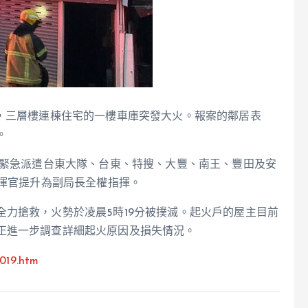
警，三層樓連棟住宅的一樓車庫突發大火。報案的鄰居表
。
並緊急派遣台東大隊、台東、特搜、大豐、南王、豐田及安
指揮官提升為副局長全權指揮。
力搶救，火勢於凌晨5時19分被撲滅。起火戶的屋主目前
正進一步調查詳細起火原因及損失情況。
019.htm