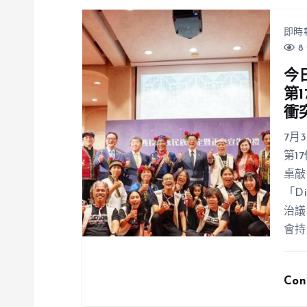
即時
8 
今
第
衝
7月
第1
桌敲
「D
治議
會持
Con