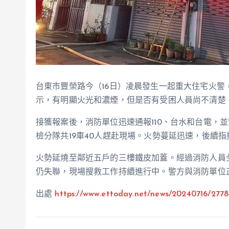
台東市豐榮路今（16日）凌晨發生一起重大住宅火
示，有明顯火光和濃煙，但是否有受困人員尚不清楚
接獲報案後，消防單位迅速通報110、台水和台電，
檢分隊共19車40人趕赴現場。火勢蔓延迅速，後續
火勢延燒至鄰近五戶的三樓鐵皮加蓋。經過消防人員全
仍失聯，現場搜救工作持續進行中。警方與消防單位
出處
https://www.ettoday.net/news/20240716/2778