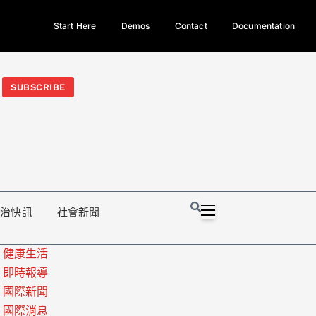
Start Here
Demos
Contact
Documentation
今日熱門新聞TOP3｜西拉雅族正式成第17個原住民族、立院電競
光電場回扣
法審查爆衝突、跨國運毒案重判12年
地方利益輸
SUBSCRIBE
政治快訊
社會新聞
健康生活
即時報導
國際新聞
國際消息