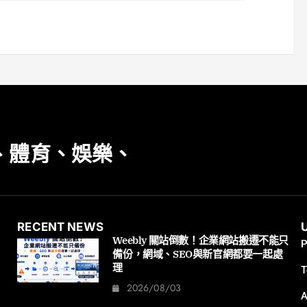
、體育、娛樂、
RECENT NEWS
Weebly 關站倒數！企業網站搬遷不能只
P
備份，網域、SEO與新官網都要一起處
理
T
2026/08/03
A