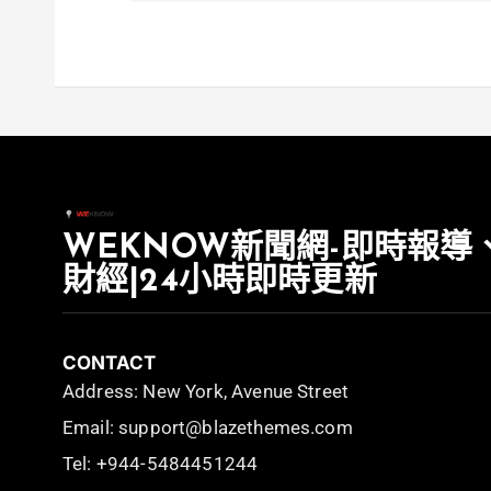
WEKNOW新聞網-即時報導
財經|24小時即時更新
CONTACT
Address: New York, Avenue Street
Email: support@blazethemes.com
Tel: +944-5484451244