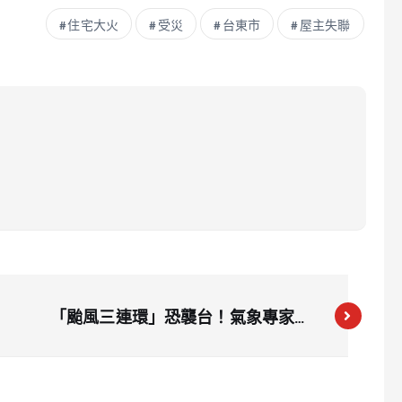
住宅大火
受災
台東市
屋主失聯
「颱風三連環」恐襲台！氣象專家警
告：強度不容小覷