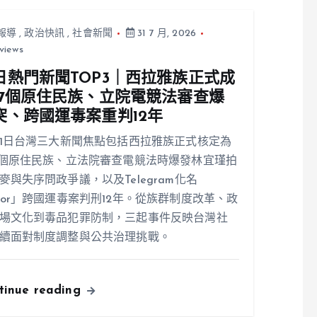
報導
,
政治快訊
,
社會新聞
31 7 月, 2026
views
日熱門新聞TOP3｜西拉雅族正式成
17個原住民族、立院電競法審查爆
突、跨國運毒案重判12年
31日台灣三大新聞焦點包括西拉雅族正式核定為
7個原住民族、立法院審查電競法時爆發林宜瑾拍
麥與失序問政爭議，以及Telegram化名
ior」跨國運毒案判刑12年。從族群制度改革、政
場文化到毒品犯罪防制，三起事件反映台灣社
續面對制度調整與公共治理挑戰。
tinue reading