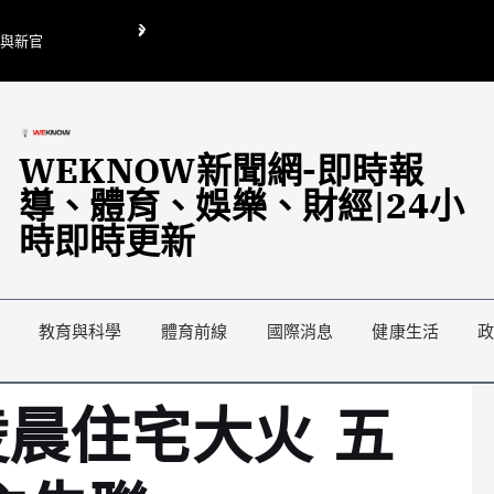
O與新官
翁曉玲喊刪陸委會1295萬媒宣費惹議 梁文傑回「只能靠嘴巴」
藍綠延燒地方宣傳預算戰
WEKNOW新聞網-即時報
導、體育、娛樂、財經|24小
時即時更新
教育與科學
體育前線
國際消息
健康生活
晨住宅大火 五