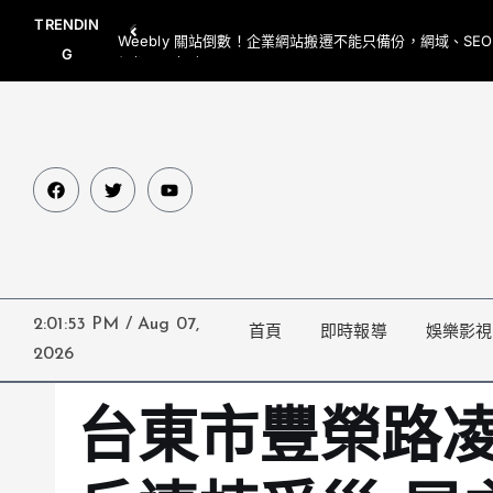
TRENDIN
Weebly 關站倒數！企業網站搬遷不能只備份，網域、SE
G
網都要一起處理
2:01:54 PM
/
Aug 07,
首頁
即時報導
娛樂影視
2026
台東市豐榮路凌