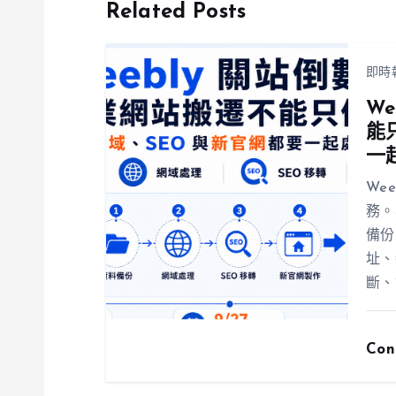
Related Posts
即時
W
能
一
We
務。
備份
址、
斷、
Con