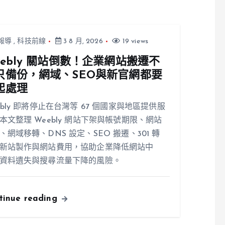
報導
,
科技前線
3 8 月, 2026
19 views
eebly 關站倒數！企業網站搬遷不
只備份，網域、SEO與新官網都要
起處理
ebly 即將停止在台灣等 67 個國家與地區提供服
本文整理 Weebly 網站下架與帳號期限、網站
、網域移轉、DNS 設定、SEO 搬遷、301 轉
新站製作與網站費用，協助企業降低網站中
資料遺失與搜尋流量下降的風險。
tinue reading