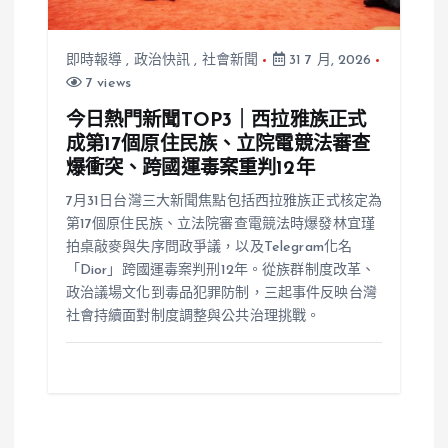
即時報導
,
政治快訊
,
社會新聞
31 7 月, 2026
7 views
今日熱門新聞TOP3｜西拉雅族正式
成第17個原住民族、立院電競法審查
爆衝突、跨國運毒案重判12年
7月31日台灣三大新聞焦點包括西拉雅族正式核定為
第17個原住民族、立法院審查電競法時爆發林宜瑾
拍桌敲麥與失序問政爭議，以及Telegram化名
「Dior」跨國運毒案判刑12年。從族群制度改革、
政治議場文化到毒品犯罪防制，三起事件反映台灣
社會持續面對制度調整與公共治理挑戰。