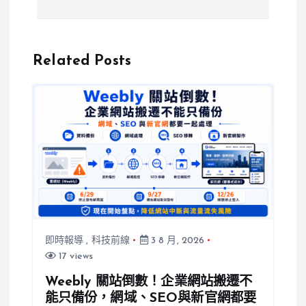
路被擋，家屬
內受困3天，
怒肉搜駕駛要
幸遇岳母發現
求靈堂道歉引
報案及時獲救
Related Posts
發熱議
即時報導
,
科技前線
3 8 月, 2026
17 views
Weebly 關站倒數！企業網站搬遷不
能只備份，網域、SEO與新官網都要