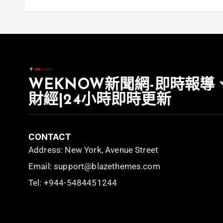
WEKNOW新聞網-即時報導
財經|24小時即時更新
CONTACT
Address: New York, Avenue Street
Email: support@blazethemes.com
Tel: +944-5484451244