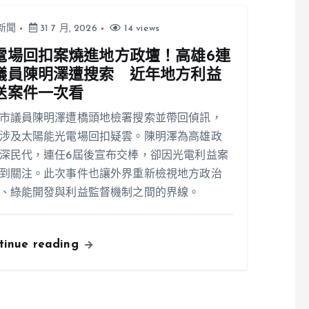
新聞
31 7 月, 2026
14 views
電場回扣案燒進地方政壇！高雄6連
議員陳明澤遭搜索 近年地方利益
送案件一次看
市議員陳明澤遭橋頭地檢署搜索並帶回偵訊，
涉及太陽能光電場回扣疑雲。陳明澤為高雄政
深民代，連任6屆後宣布交棒，卻因光電利益案
到關注。此次事件也讓外界重新檢視地方政治
、綠能開發與利益監督機制之間的界線。
tinue reading