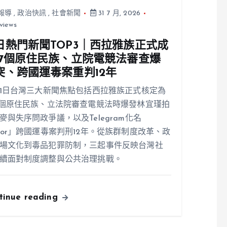
報導
,
政治快訊
,
社會新聞
31 7 月, 2026
views
日熱門新聞TOP3｜西拉雅族正式成
17個原住民族、立院電競法審查爆
突、跨國運毒案重判12年
31日台灣三大新聞焦點包括西拉雅族正式核定為
7個原住民族、立法院審查電競法時爆發林宜瑾拍
麥與失序問政爭議，以及Telegram化名
ior」跨國運毒案判刑12年。從族群制度改革、政
場文化到毒品犯罪防制，三起事件反映台灣社
續面對制度調整與公共治理挑戰。
tinue reading