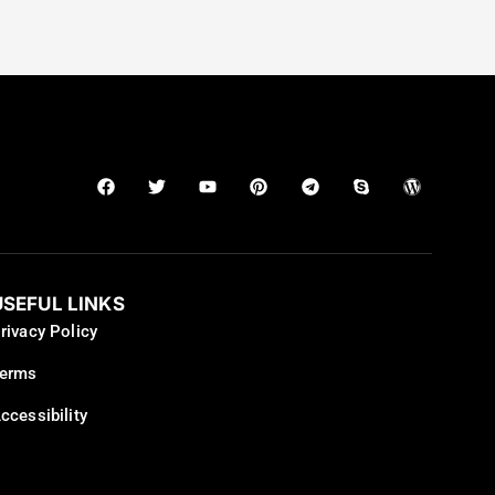
USEFUL LINKS
rivacy Policy
erms
ccessibility