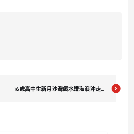
16歲高中生新月沙灣戲水遭海浪沖走，
生死未卜！海陸空全力搜救至今無果