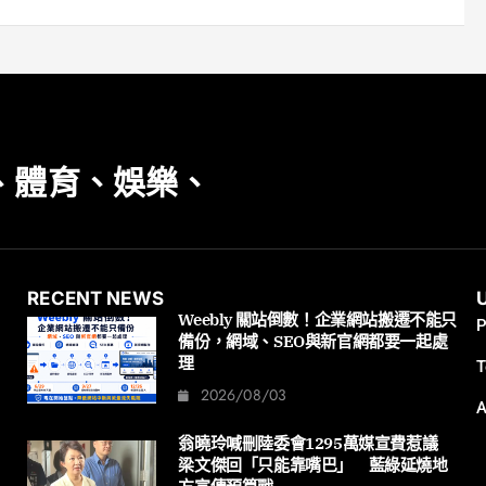
、體育、娛樂、
RECENT NEWS
Weebly 關站倒數！企業網站搬遷不能只
P
備份，網域、SEO與新官網都要一起處
理
T
2026/08/03
A
翁曉玲喊刪陸委會1295萬媒宣費惹議
梁文傑回「只能靠嘴巴」 藍綠延燒地