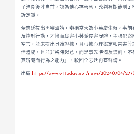
子進食後才自首，認為他心存善念，改判有期徒刑21
訴定讞。
全志廷提出再審聲請，辯稱當天為小英慶生時，事前
及控制行動，才憤而殺害小英並侵害屍體，主張犯案
空言，並未提出具體證據，且根據心理鑑定報告書等
佳造成，且並非臨時起意，而是事先準備及謀劃，不符
其辨識而行為之能力」，駁回全志廷再審聲請。
出處
https://www.ettoday.net/news/20240704/277