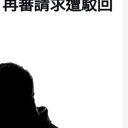
，再審請求遭駁回