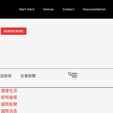
Start Here
Demos
Contact
Documentation
今日熱門新聞TOP3｜西拉雅族正式成第17個原住民族、立院電競
光電場回扣
法審查爆衝突、跨國運毒案重判12年
地方利益輸
SUBSCRIBE
政治快訊
社會新聞
健康生活
即時報導
國際新聞
國際消息