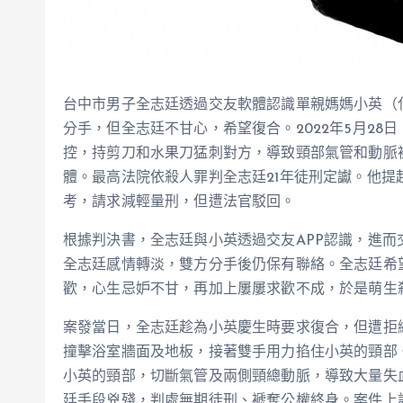
台中市男子全志廷透過交友軟體認識單親媽媽小英（
分手，但全志廷不甘心，希望復合。2022年5月2
控，持剪刀和水果刀猛刺對方，導致頸部氣管和動脈
體。最高法院依殺人罪判全志廷21年徒刑定讞。他
考，請求減輕量刑，但遭法官駁回。
根據判決書，全志廷與小英透過交友APP認識，進
全志廷感情轉淡，雙方分手後仍保有聯絡。全志廷希
歡，心生忌妒不甘，再加上屢屢求歡不成，於是萌生
案發當日，全志廷趁為小英慶生時要求復合，但遭拒
撞擊浴室牆面及地板，接著雙手用力掐住小英的頸部
小英的頸部，切斷氣管及兩側頸總動脈，導致大量失
廷手段兇殘，判處無期徒刑、褫奪公權終身。案件上