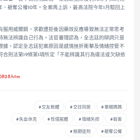
年、褫奪公權10年。全案再上訴，最高法院今年1月駁回上
有服用威爾鋼，求歡遭拒後因藥效反應導致無法正常思考
時無法辨識自己行為。法官審理認為，全志廷的辯詞只是
證據，認定全志廷犯案原因是感情挫折衝擊及情緒控管不
合刑法第19條第1項所定「不能辨識其行為違法或欠缺依
0828.htm
交友軟體
交往同居
單親媽媽
失血休克
性侵屍體
情緒失控
殺害
無期徒刑
褫奪公權