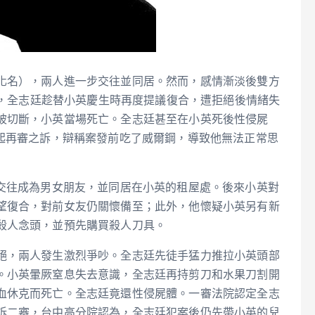
化名），兩人進一步交往並同居。然而，感情漸淡後雙方
8日，全志廷趁替小英慶生時再度提議復合，遭拒絕後情緒失
被切斷，小英當場死亡。全志廷甚至在小英死後性侵屍
提起再審之訴，辯稱案發前吃了威爾鋼，導致他無法正常思
而交往成為男女朋友，並同居在小英的租屋處。後來小英對
望復合，對前女友仍關懷備至；此外，他懷疑小英另有新
殺人念頭，並預先購買殺人刀具。
絕，兩人發生激烈爭吵。全志廷先徒手猛力推拉小英頭部
。小英暈厥窒息失去意識，全志廷再持剪刀和水果刀割開
血休克而死亡。全志廷竟還性侵屍體。一審法院認定全志
訴二審，台中高分院認為，全志廷犯案後仍先帶小英的兒