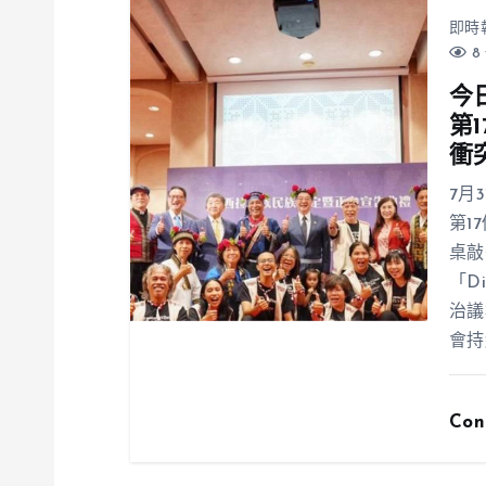
即時
8 
今
第
衝
7月
第1
桌敲
「D
治議
會持
Con