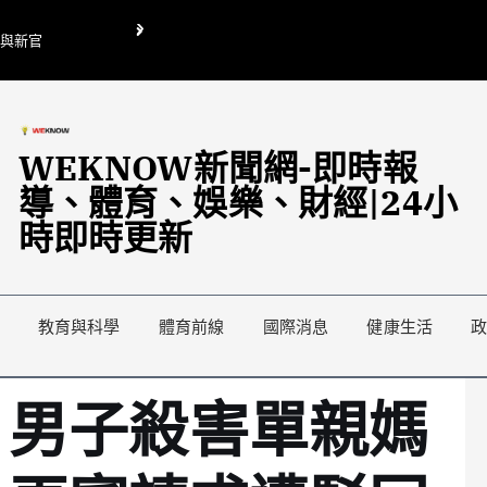
O與新官
翁曉玲喊刪陸委會1295萬媒宣費惹議 梁文傑回「只能靠嘴巴」
藍綠延燒地方宣傳預算戰
WEKNOW新聞網-即時報
導、體育、娛樂、財經|24小
時即時更新
教育與科學
體育前線
國際消息
健康生活
！男子殺害單親媽