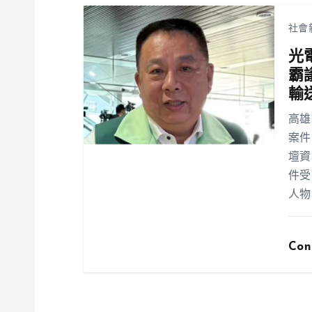
社會
光
霸
輸
高雄
案件
壇資
件受
人物
Con