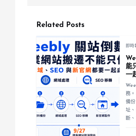
吸引萬人狂歡
Related Posts
即時
W
能
一
We
務。
備份
址、
斷、