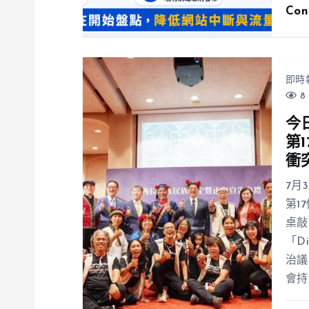
Con
即時
8 
今
第
衝
7月
第1
桌敲
「D
治議
會持