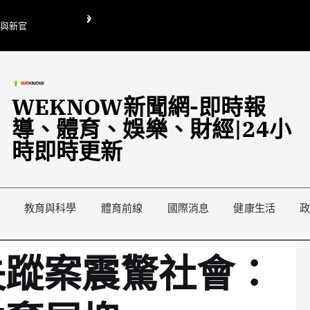
O與新官
翁曉玲喊刪陸委會1295萬媒宣費惹議 梁文傑回「只能靠嘴巴」
藍綠延燒地方宣傳預算戰
WEKNOW新聞網-即時報
導、體育、娛樂、財經|24小
時即時更新
教育與科學
體育前線
國際消息
健康生活
失蹤案震驚社會：