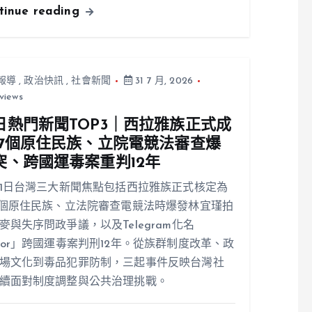
tinue reading
報導
,
政治快訊
,
社會新聞
31 7 月, 2026
views
日熱門新聞TOP3｜西拉雅族正式成
17個原住民族、立院電競法審查爆
突、跨國運毒案重判12年
31日台灣三大新聞焦點包括西拉雅族正式核定為
7個原住民族、立法院審查電競法時爆發林宜瑾拍
麥與失序問政爭議，以及Telegram化名
ior」跨國運毒案判刑12年。從族群制度改革、政
場文化到毒品犯罪防制，三起事件反映台灣社
續面對制度調整與公共治理挑戰。