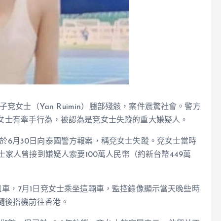
兗女士（Yan Ruimin）腿部殘骸，案件震驚社會。警方
到與兗女士有牽手行為，被認為是兗女士失蹤的重大嫌疑人。
n曾於6月30日向泰國警方報案，稱兗女士失蹤。兗女士當時
家人曾接到嫌疑人索要100萬人民幣（約新台幣449萬
曼谷租車，7月1日兗女士乘坐這輛車，監控錄像顯示當天晚些時
隨後搭機前往香港。