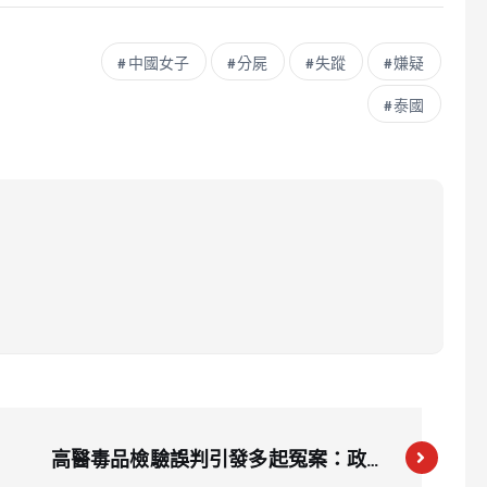
中國女子
分屍
失蹤
嫌疑
泰國
高醫毒品檢驗誤判引發多起冤案：政府