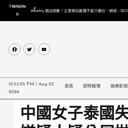
TRENDIN
Weebly 關站倒數！企業網站搬遷不能只備份，網域、SE
G
網都要一起處理
10:53:06 PM
/
Aug 07,
首頁
即時報導
娛樂影視
2026
中國女子泰國