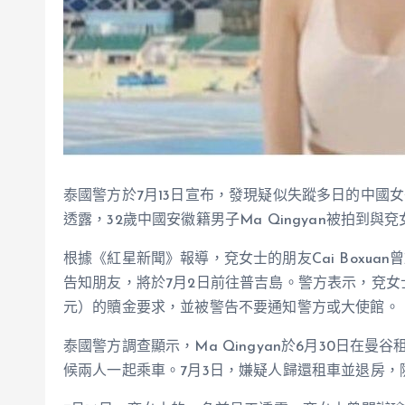
泰國警方於7月13日宣布，發現疑似失蹤多日的中國女子
透露，32歲中國安徽籍男子Ma Qingyan被拍
根據《紅星新聞》報導，兗女士的朋友Cai Boxua
告知朋友，將於7月2日前往普吉島。警方表示，兗女士
元）的贖金要求，並被警告不要通知警方或大使館。
泰國警方調查顯示，Ma Qingyan於6月30日在
候兩人一起乘車。7月3日，嫌疑人歸還租車並退房，