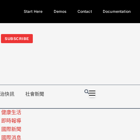
Start Here
Demos
Contact
Documentation
今日熱門新聞TOP3｜西拉雅族正式成第17個原住民族、立院電競
光電場回扣
法審查爆衝突、跨國運毒案重判12年
地方利益輸
SUBSCRIBE
政治快訊
社會新聞
健康生活
即時報導
國際新聞
國際消息