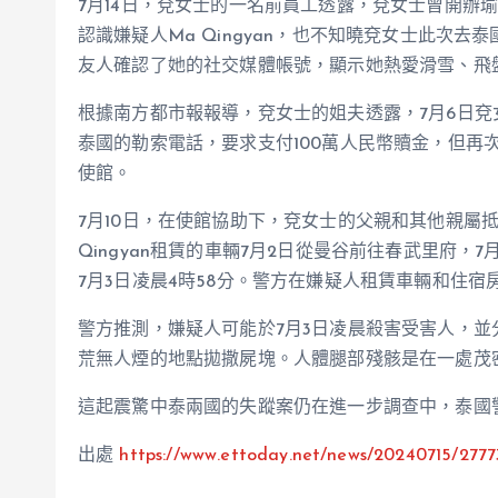
7月14日，兗女士的一名前員工透露，兗女士曾開辦瑜
認識嫌疑人Ma Qingyan，也不知曉兗女士此次
友人確認了她的社交媒體帳號，顯示她熱愛滑雪、飛
根據南方都市報報導，兗女士的姐夫透露，7月6日
泰國的勒索電話，要求支付100萬人民幣贖金，但再
使館。
7月10日，在使館協助下，兗女士的父親和其他親屬
Qingyan租賃的車輛7月2日從曼谷前往春武里府
7月3日凌晨4時58分。警方在嫌疑人租賃車輛和住
警方推測，嫌疑人可能於7月3日凌晨殺害受害人，
荒無人煙的地點拋撒屍塊。人體腿部殘骸是在一處茂
這起震驚中泰兩國的失蹤案仍在進一步調查中，泰國
出處
https://www.ettoday.net/news/20240715/2777