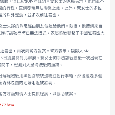
伽館，但已於2019年註銷。兗女士的家屬表示，他們並不
去泰國的行程，直到發現無法聯繫上她。此外，兗女士的多位
盤等戶外運動，並多次前往泰國。
兗女士失蹤的消息經由朋友傳達給他們。隨後，他接到來自
次撥打該號碼時已無法接通。家屬隨後聯繫了中國駐泰國大
抵達泰國，再次向警方報案。警方表示，嫌疑人Ma
，7月3日凌晨開到北柳府。兗女士的手機訊號最後一次出現在
宿房間中，檢測到大量清洗後的血跡。
並分解屍體後用黑色膠袋裝進粉紅色行李箱，然後經過多個
密森林包圍的池塘附近被發現。
警方呼籲知情人士提供線索，以協助破案。
377.htm