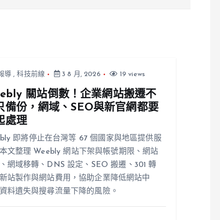
機制漏洞需補強
報導
,
科技前線
3 8 月, 2026
19 views
eebly 關站倒數！企業網站搬遷不
只備份，網域、SEO與新官網都要
起處理
ebly 即將停止在台灣等 67 個國家與地區提供服
本文整理 Weebly 網站下架與帳號期限、網站
、網域移轉、DNS 設定、SEO 搬遷、301 轉
新站製作與網站費用，協助企業降低網站中
資料遺失與搜尋流量下降的風險。