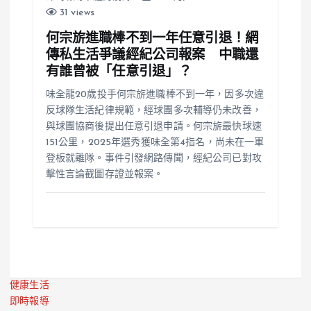
31 views
何宗旂進職棒不到一年任意引退！網
傳私生活爭議經紀公司報案 中職還
有誰曾被「任意引退」？
味全龍20歲投手何宗旂進職棒不到一年，因多次違
反球隊生活紀律規範，經球團多次輔導仍未改善，
與球團協商後提出任意引退申請。何宗旂最快球速
151公里，2025年選秀獲味全第4指名，尚未在一軍
登板就離隊。事件引發網路傳聞，經紀公司已對攻
擊性言論截圖存證並報案。
健康生活
即時報導