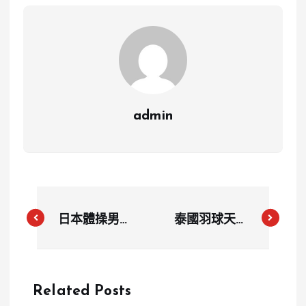
admin
日本體操男團
泰國羽球天后
逆轉奪金 橋
依瑟儂首戰輕
本大輝展現運
鬆取勝，明日
動家精神引熱
與戴資穎上演
Related Posts