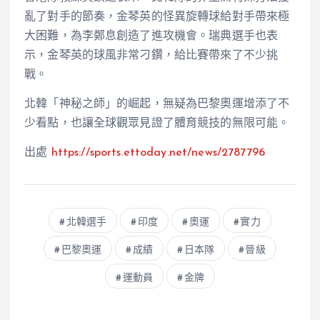
亂了對手的節奏，金琴英的怪異旋轉球給對手帶來極
大困難，為李鄭息創造了進攻機會。瑞典選手也表
示，金琴英的球風非常刁鑽，給比賽帶來了不少挑
戰。
北韓「神秘之師」的崛起，無疑為巴黎奧運增添了不
少看點，也讓全球觀眾見證了體育競技的無限可能。
出處
https://sports.ettoday.net/news/2787796
北韓選手
印度
奧運
實力
巴黎奧運
成績
日本隊
晉級
運動員
金牌