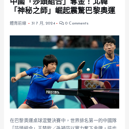
中國「莎頭組合」奪金！北韓
「神秘之師」崛起震驚巴黎奧運
體育前線
31 7 月, 2024
0 Comments
在巴黎奧運桌球混雙決賽中，世界排名第一的中國隊
「莎頭組合」王楚欽／孫穎莎以實力奪下金牌，這也