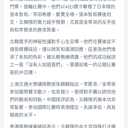
門票。首輪比賽中，他們以4比1爆冷擊敗了日本隊的
張本智和／早田希娜，震驚全場。張本智和賽後坦
言，北韓隊的實力超乎預期，尤其是金琴英的反手技
術和李鄭息的進攻質量。
北韓選手的神秘性讓對手心生忌憚，他們在賽後從不
接受媒體採訪，僅以微笑和搖頭回應，這更為他們增
添了未知的色彩。據北韓教練透露，他們的成功秘訣
之一是「沒有人知道我們」，奧運前唯一的公開比賽
是杭州亞運。
上海交通大學講席教授孫麒麟指出，李鄭息／金琴英
參加國際賽次數少，信息極少，使得對手難以研究他
們的戰術和特點。中國球評認為，北韓隊的基本功非
常紮實，參加國際比賽時表現穩定，失誤率低，具有
極高的水平。
香港隊教練黃鎮廷表示，北韓隊的非主流特殊打法擾