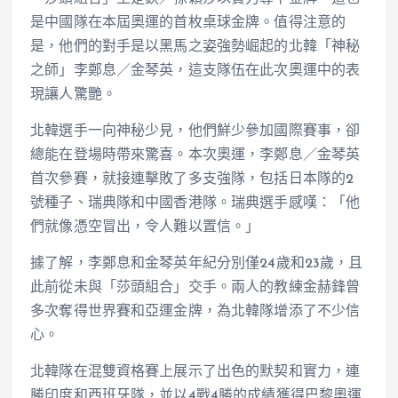
是中國隊在本屆奧運的首枚桌球金牌。值得注意的
是，他們的對手是以黑馬之姿強勢崛起的北韓「神秘
之師」李鄭息／金琴英，這支隊伍在此次奧運中的表
現讓人驚艷。
北韓選手一向神秘少見，他們鮮少參加國際賽事，卻
總能在登場時帶來驚喜。本次奧運，李鄭息／金琴英
首次參賽，就接連擊敗了多支強隊，包括日本隊的2
號種子、瑞典隊和中國香港隊。瑞典選手感嘆：「他
們就像憑空冒出，令人難以置信。」
據了解，李鄭息和金琴英年紀分別僅24歲和23歲，且
此前從未與「莎頭組合」交手。兩人的教練金赫鋒曾
多次奪得世界賽和亞運金牌，為北韓隊增添了不少信
心。
北韓隊在混雙資格賽上展示了出色的默契和實力，連
勝印度和西班牙隊，並以4戰4勝的成績獲得巴黎奧運