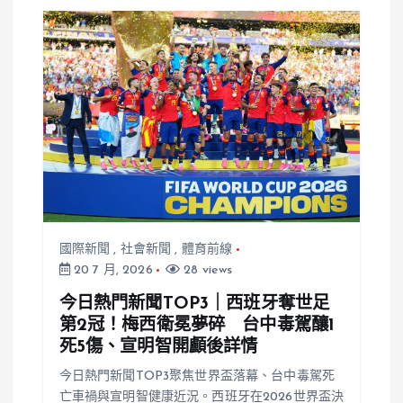
議
「好友對決」
最終章
國際新聞
,
社會新聞
,
體育前線
20 7 月, 2026
28 views
今日熱門新聞TOP3｜西班牙奪世足
第2冠！梅西衛冕夢碎 台中毒駕釀1
死5傷、宣明智開顱後詳情
今日熱門新聞TOP3聚焦世界盃落幕、台中毒駕死
亡車禍與宣明智健康近況。西班牙在2026世界盃決