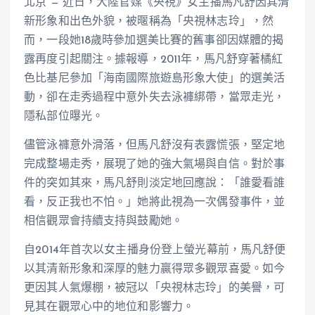
北京 — 近日，大陸官媒《央視》女主播馬凡舒因其清
新形象和出色外貌，被暱稱為「央視林志玲」，然
而，一段她18歲時參加選美比賽的舊事卻因媒體的揭
露再度引起關注。據報導，2011年，馬凡舒穿著橘紅
色比基尼參加「海南國際旅遊島形象大使」的選美活
動，卻在走秀過程中意外失去泳褲綁帶，當眾走光，
隱私部位曝光。
儘管泳褲意外滑落，但馬凡舒沒有表露慌張，堅定地
完成整場走秀，展現了她的強大氣場與自信。對於事
件的突如其來，馬凡舒則淡定地回應說：「誰愛看誰
看，反正我也不怕。」她將此視為一次偶發事件，並
相信觀眾會持續支持與鼓勵她。
自2014年首次以女主播身份登上螢光幕前，馬凡舒便
以其清新形象和深厚的魅力贏得眾多觀眾喜愛。如今
更因其人氣爆棚，被冠以「央視林志玲」的美譽，可
見其在觀眾心中的地位和影響力。