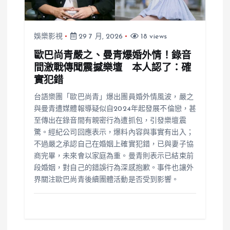
娛樂影視
29 7 月, 2026
18 views
歐巴尚青嚴之、曼青爆婚外情！錄音
間激戰傳聞震撼樂壇 本人認了：確
實犯錯
台語樂團「歐巴尚青」爆出團員婚外情風波，嚴之
與曼青遭媒體報導疑似自2024年起發展不倫戀，甚
至傳出在錄音間有親密行為遭抓包，引發樂壇震
驚。經紀公司回應表示，爆料內容與事實有出入；
不過嚴之承認自己在婚姻上確實犯錯，已與妻子協
商完畢，未來會以家庭為重。曼青則表示已結束前
段婚姻，對自己的錯誤行為深感抱歉。事件也讓外
界關注歐巴尚青後續團體活動是否受到影響。