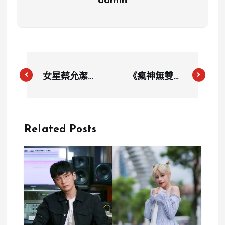
admin
女星蔡允潔痛
《瘋神無雙》
揭「奪命連環
男星「香蕉」
Call」借錢真
婚禮花費曝
相：誠信何
光！網友驚呼
Related Posts
在？
超高達332萬
元