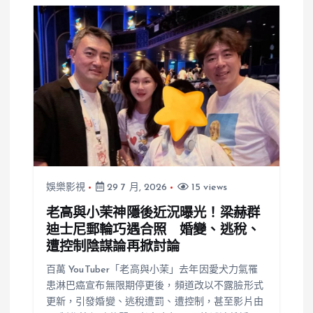
娛樂影視
29 7 月, 2026
15 views
老高與小茉神隱後近況曝光！梁赫群
迪士尼郵輪巧遇合照 婚變、逃稅、
遭控制陰謀論再掀討論
百萬 YouTuber「老高與小茉」去年因愛犬力氣罹
患淋巴癌宣布無限期停更後，頻道改以不露臉形式
更新，引發婚變、逃稅遭罰、遭控制，甚至影片由