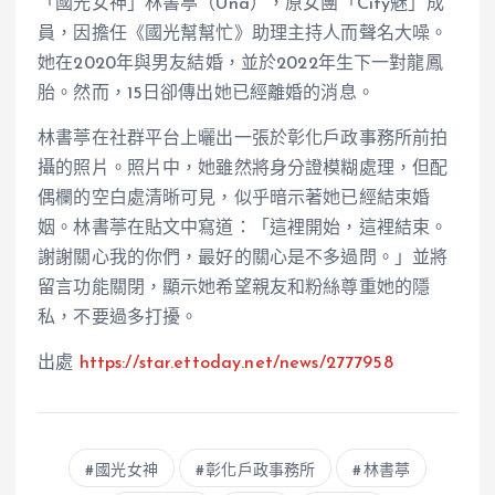
「國光女神」林書葶（Una），原女團「City魅」成
員，因擔任《國光幫幫忙》助理主持人而聲名大噪。
她在2020年與男友結婚，並於2022年生下一對龍鳳
胎。然而，15日卻傳出她已經離婚的消息。
林書葶在社群平台上曬出一張於彰化戶政事務所前拍
攝的照片。照片中，她雖然將身分證模糊處理，但配
偶欄的空白處清晰可見，似乎暗示著她已經結束婚
姻。林書葶在貼文中寫道：「這裡開始，這裡結束。
謝謝關心我的你們，最好的關心是不多過問。」並將
留言功能關閉，顯示她希望親友和粉絲尊重她的隱
私，不要過多打擾。
出處
https://star.ettoday.net/news/2777958
國光女神
彰化戶政事務所
林書葶