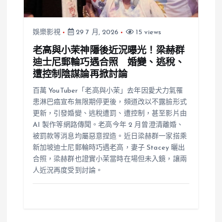
娛樂影視
29 7 月, 2026
15 views
老高與小茉神隱後近況曝光！梁赫群
迪士尼郵輪巧遇合照 婚變、逃稅、
遭控制陰謀論再掀討論
百萬 YouTuber「老高與小茉」去年因愛犬力氣罹
患淋巴癌宣布無限期停更後，頻道改以不露臉形式
更新，引發婚變、逃稅遭罰、遭控制，甚至影片由
AI 製作等網路傳聞。老高今年 2 月曾澄清離婚、
被罰款等消息均屬惡意捏造。近日梁赫群一家搭乘
新加坡迪士尼郵輪時巧遇老高，妻子 Stacey 曬出
合照，梁赫群也證實小茉當時在場但未入鏡，讓兩
人近況再度受到討論。