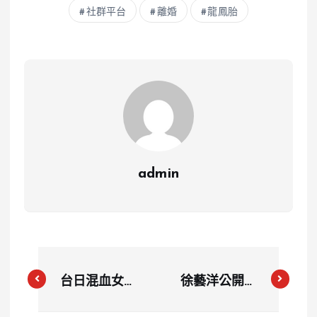
社群平台
離婚
龍鳳胎
admin
台日混血女星
徐藝洋公開認
篠崎泫驚曝
愛黃子韜 回