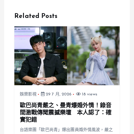
「忘穿褲子出
顧其南韓追夢
門」！糗態影
經歷與SM娛
Related Posts
片笑翻粉絲
樂時期
娛樂影視
29 7 月, 2026
18 views
歐巴尚青嚴之、曼青爆婚外情！錄音
間激戰傳聞震撼樂壇 本人認了：確
實犯錯
台語樂團「歐巴尚青」爆出團員婚外情風波，嚴之