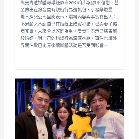
與曼青遭媒體報導疑似自2024年起發展不倫戀，甚
至傳出在錄音間有親密行為遭抓包，引發樂壇震
驚。經紀公司回應表示，爆料內容與事實有出入；
不過嚴之承認自己在婚姻上確實犯錯，已與妻子協
商完畢，未來會以家庭為重。曼青則表示已結束前
段婚姻，對自己的錯誤行為深感抱歉。事件也讓外
界關注歐巴尚青後續團體活動是否受到影響。