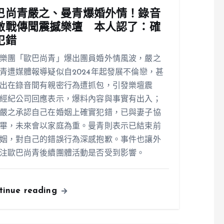
巴尚青嚴之、曼青爆婚外情！錄音
激戰傳聞震撼樂壇 本人認了：確
犯錯
樂團「歐巴尚青」爆出團員婚外情風波，嚴之
青遭媒體報導疑似自2024年起發展不倫戀，甚
出在錄音間有親密行為遭抓包，引發樂壇震
經紀公司回應表示，爆料內容與事實有出入；
嚴之承認自己在婚姻上確實犯錯，已與妻子協
畢，未來會以家庭為重。曼青則表示已結束前
姻，對自己的錯誤行為深感抱歉。事件也讓外
注歐巴尚青後續團體活動是否受到影響。
tinue reading