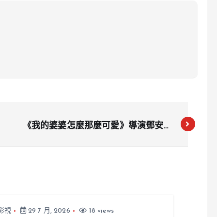
《我的婆婆怎麼那麼可愛》導演鄧安寧
初挑八點檔，戲內客串角色緣由意外成
行
影視
29 7 月, 2026
18 views