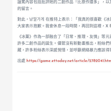
謾罵內容包括批評她的二創作品「比原作還多」，以
的留言。
對此，냠말가게 在推特上表示：「我真的很喜歡《
大家表示抱歉。我會休息一段時間，再回到這裡，X 帳
《冰菓》作為一部融合了「日常、推理、友情」等元
許多二創作品的誕生。儘管沒有新動畫推出，粉絲們
藏，許多粉絲表示深感惋惜，並呼籲網絡暴力應該得
出處
https://game.ettoday.net/article/2782041.ht