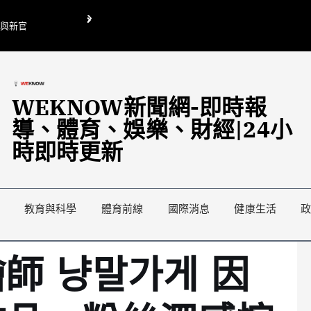
O與新官
翁曉玲喊刪陸委會1295萬媒宣費惹議 梁文傑回「只能靠嘴巴」
藍綠延燒地方宣傳預算戰
WEKNOW新聞網-即時報
導、體育、娛樂、財經|24小
時即時更新
教育與科學
體育前線
國際消息
健康生活
師 냥말가게 因