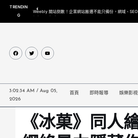
TRENDIN
Weebly 關站倒數！企業網站搬遷不能只備份，網域、SE
G
網都要一起處理
3:02:35 AM
/
Aug 05,
首頁
即時報導
娛樂影視
2026
《冰菓》同人繪