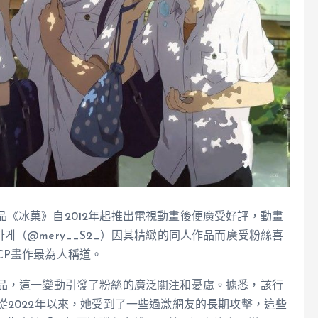
《冰菓》自2012年起推出電視動畫後便廣受好評，動畫
（@mery__S2_）因其精緻的同人作品而廣受粉絲喜
CP畫作最為人稱道。
作品，這一變動引發了粉絲的廣泛關注和憂慮。據悉，該行
從2022年以來，她受到了一些過激網友的長期攻擊，這些