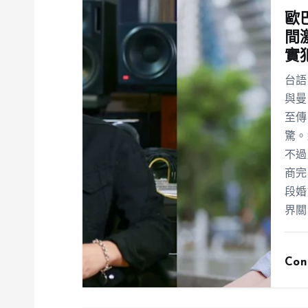
歐
間
實
台語
與曼
至傳
驚。
不過
商完
段婚
界關
Con