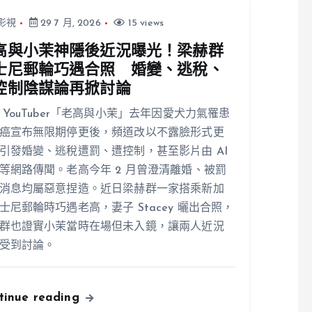
影視
29 7 月, 2026
15 views
高與小茉神隱後近況曝光！梁赫群
士尼郵輪巧遇合照 婚變、逃稅、
控制陰謀論再掀討論
 YouTuber「老高與小茉」去年因愛犬力氣罹患
癌宣布無限期停更後，頻道改以不露臉形式更
引發婚變、逃稅遭罰、遭控制，甚至影片由 AI
等網路傳聞。老高今年 2 月曾澄清離婚、被罰
消息均屬惡意捏造。近日梁赫群一家搭乘新加
士尼郵輪時巧遇老高，妻子 Stacey 曬出合照，
群也證實小茉當時在場但未入鏡，讓兩人近況
受到討論。
tinue reading