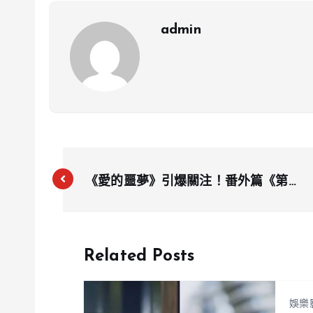
admin
《愛的噩夢》引爆關注！番外篇《第六
感》揭露角色情感真相，大元因角色遭
網暴坦言心路歷程
Related Posts
娛樂