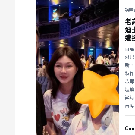
娛樂
老
迪
遭
百萬
淋巴
新，
製作
款等
坡迪
梁赫
再度
Con