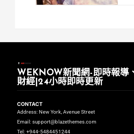
WEKNOW新聞網-即時報導
財經|24小時即時更新
CONTACT
Address: New York, Avenue Street
Email: support@blazethemes.com
Tel: +944-5484451244