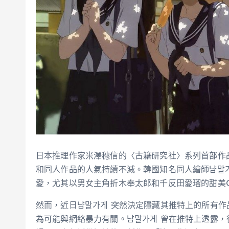
日本推理作家米澤穗信的〈古籍研究社〉系列首部作品
和同人作品的人氣持續不減。韓國知名同人繪師냠말가게
愛，尤其以男女主角折木奉太郎和千反田愛瑠的甜美
然而，近日냠말가게 突然決定隱藏其推特上的所有
為可能與網絡暴力有關。냠말가게 曾在推特上透露，