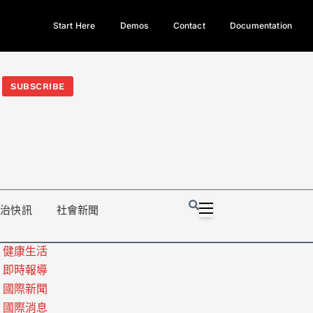
Start Here
Demos
Contact
Documentation
今日熱門新聞TOP3｜西拉雅族正式成第17個原住民族、立院電競
光電場回扣
法審查爆衝突、跨國運毒案重判12年
地方利益輸
SUBSCRIBE
政治快訊
社會新聞
健康生活
即時報導
國際新聞
國際消息