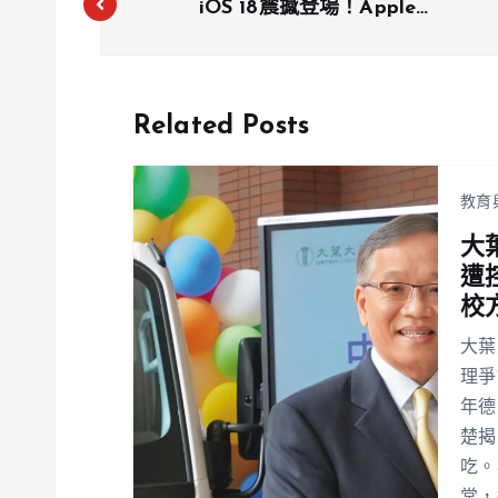
iOS 18震撼登場！Apple
Intelligence、衛星簡訊、隱私保護大
升級
Related Posts
教育
大
遭
校
大葉
理爭
年德
楚揭
吃。