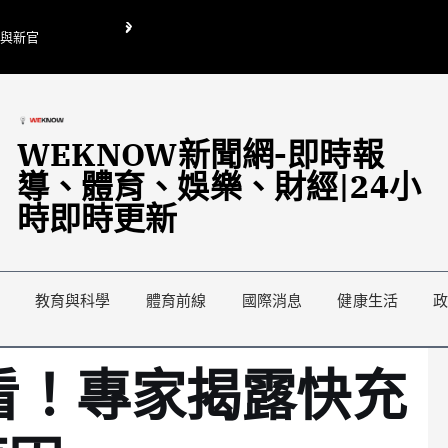
O與新官
翁曉玲喊刪陸委會1295萬媒宣費惹議 梁文傑回「只能靠嘴巴」
藍綠延燒地方宣傳預算戰
WEKNOW新聞網-即時報
導、體育、娛樂、財經|24小
時即時更新
教育與科學
體育前線
國際消息
健康生活
必看！專家揭露快充