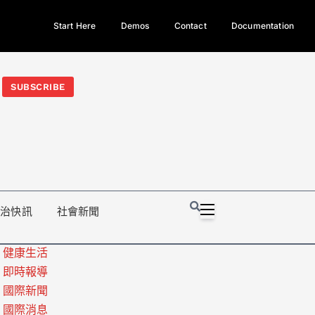
Start Here
Demos
Contact
Documentation
今日熱門新聞TOP3｜西拉雅族正式成第17個原住民族、立院電競
光電場回扣
法審查爆衝突、跨國運毒案重判12年
地方利益輸
SUBSCRIBE
政治快訊
社會新聞
健康生活
即時報導
國際新聞
國際消息