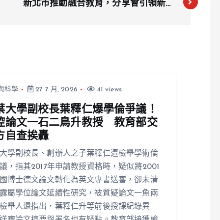
新北市推動融合教育，分享會引領新風
潮！
與科學
27 7 月, 2026
41 views
葉大學副校長葉釋仁爆學倫爭議！
控論文一石二鳥升教授 教育部交
方自查挨轟
大學副校長、創辦人之子葉釋仁遭檢舉學術倫
議，指其2017年申請教授資格時，疑似將2001
國博士德文論文轉化為英文專書送審，卻未清
露屬學位論文延續性研究，被質疑論文一魚兩
檢舉人還指出，葉釋仁升等前後授課紀錄異