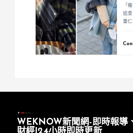
「複
追查
重仁
Con
WEKNOW新聞網-即時報導
財經|24小時即時更新