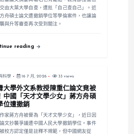
送審論文摘要與署名也有疑點。教育部接獲檢
交由大葉大學自查，遭批「自己查自己」。近
方舟碩士論文遭撤銷學位等學倫案件，也讓論
襲與升等審查再次受到關注。
tinue reading
與科學
16 7 月, 2026
33 views
灣大學外文系教授陳重仁論文竟被
！中國「天才文學少女」蔣方舟碩
學位遭撤銷
作家蔣方舟被譽為「天才文學少女」，近日因
論文抄襲爭議遭中國人民大學撤銷學位。事件
被校方認定僅是註釋不規範，但中國網友從