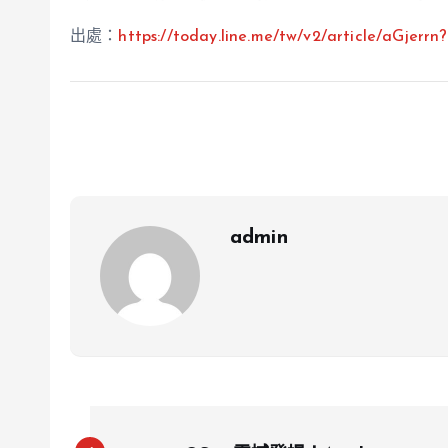
出處：
https://today.line.me/tw/v2/article/aGjerr
admin