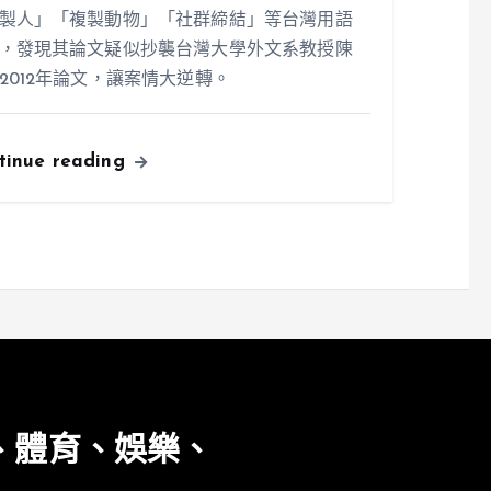
製人」「複製動物」「社群締結」等台灣用語
，發現其論文疑似抄襲台灣大學外文系教授陳
2012年論文，讓案情大逆轉。
tinue reading
、體育、娛樂、