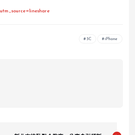
n?utm_source=lineshare
3C
iPhone