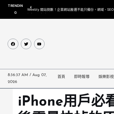
TRENDIN
Weebly 關站倒數！企業網站搬遷不能只備份，網域、SE
G
網都要一起處理
8:36:38 AM
/
Aug 07,
首頁
即時報導
娛樂影視
2026
iPhone用戶