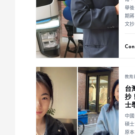
常，
舉後
期蔣
文抄
Con
教育
台
抄
士
中國
碩士
原本