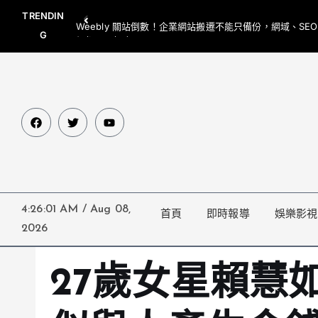
TRENDIN
Weebly 關站倒數！企業網站搬遷不能只備份，網域、SE
G
網都要一起處理
4:26:02 AM
/
Aug 08,
首頁
即時報導
娛樂影視
2026
27歲女星賴慧