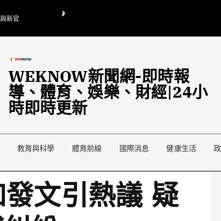
O與新官
翁曉玲喊刪陸委會1295萬媒宣費惹議 梁文傑回「只能靠嘴巴」
藍綠延燒地方宣傳預算戰
WEKNOW新聞網-即時報
導、體育、娛樂、財經|24小
時即時更新
教育與科學
體育前線
國際消息
健康生活
如發文引熱議 疑