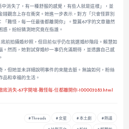
我生活中消失了，有一種舒服的感覺，有些人就是這樣」，並
金錢觀念上存在衝突。她進一步表示，對方「只會怪罪別
：「難怪，每一任最後都離開你」。整篇67字的文章雖然
困惑，紛紛猜測她究竟在指誰。
月底前拍攝婚紗照，但目前似乎仍在挑選婚紗階段。賴慧如
惱。然而，她對試穿婚紗一事仍充滿期待，並透露自己感
。
奇，但她並未詳細說明事件的來龍去脈。無論如何，粉絲
作品和幸福的生活。
-終於徹底消失-67字開嗆-難怪每-任都離開你-100003283.html
Threads
女星
本土劇
熱議