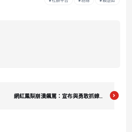
社群平台
粉絲
賴慧如
網紅鳳梨崩潰飆罵：宣布與勇敢抓蟑螂
妻離婚！網友驚呼：這種老婆哪裡找？