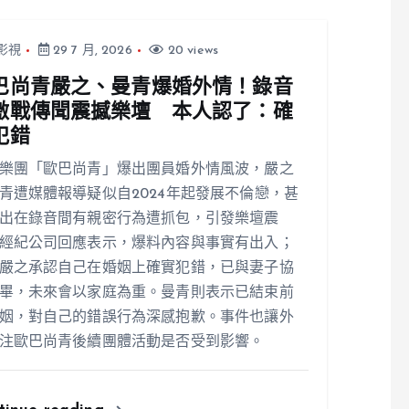
影視
29 7 月, 2026
20 views
巴尚青嚴之、曼青爆婚外情！錄音
激戰傳聞震撼樂壇 本人認了：確
犯錯
樂團「歐巴尚青」爆出團員婚外情風波，嚴之
青遭媒體報導疑似自2024年起發展不倫戀，甚
出在錄音間有親密行為遭抓包，引發樂壇震
經紀公司回應表示，爆料內容與事實有出入；
嚴之承認自己在婚姻上確實犯錯，已與妻子協
畢，未來會以家庭為重。曼青則表示已結束前
姻，對自己的錯誤行為深感抱歉。事件也讓外
注歐巴尚青後續團體活動是否受到影響。