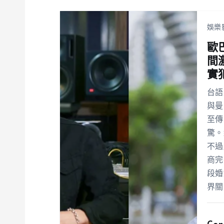
娛樂
歐
間
實
台語
與曼
至傳
驚。
不過
商完
段婚
界關