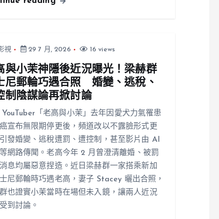
tinue reading
影視
29 7 月, 2026
16 views
高與小茉神隱後近況曝光！梁赫群
士尼郵輪巧遇合照 婚變、逃稅、
控制陰謀論再掀討論
 YouTuber「老高與小茉」去年因愛犬力氣罹患
癌宣布無限期停更後，頻道改以不露臉形式更
引發婚變、逃稅遭罰、遭控制，甚至影片由 AI
等網路傳聞。老高今年 2 月曾澄清離婚、被罰
消息均屬惡意捏造。近日梁赫群一家搭乘新加
士尼郵輪時巧遇老高，妻子 Stacey 曬出合照，
群也證實小茉當時在場但未入鏡，讓兩人近況
受到討論。