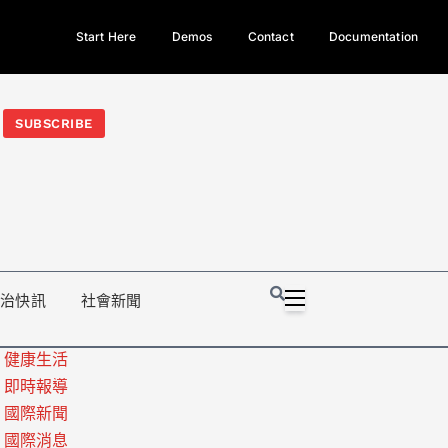
Start Here
Demos
Contact
Documentation
今日熱門新聞TOP3｜西拉雅族正式成第17個原住民族、立院電競
光電場回扣
法審查爆衝突、跨國運毒案重判12年
地方利益輸
SUBSCRIBE
政治快訊
社會新聞
健康生活
即時報導
國際新聞
國際消息