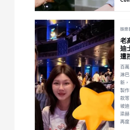
Con
娛樂
老
迪
遭
百萬
淋巴
新，
製作
款等
坡迪
梁赫
再度