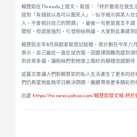
賴慧如在Threads上發文，寫道：「終於徹底在
提到「有錢就以為可以壓死人」，似乎暗示與某人在
人，不會檢討自己的問題」，最後一句更是直言不諱
簡短，但語氣強烈，引發粉絲熱議，大家對此事感到
賴慧如去年8月與劉家銘登記結婚，原計劃在今年六
表示，自己最近一直在試衣服，因選擇困難而感到煩
到非常幸福，讓粉絲們對她穿上婚紗的模樣倍感期待
這篇文章讓人們對賴慧如的私人生活產生了更多的好
們仍希望她能夠早日解決問題，繼續帶來更多精彩的
出處
https://tw.news.yahoo.com/賴慧如發文喊