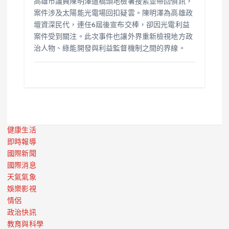
高雄市議員陳明澤遭橋頭地檢署搜索並帶回偵訊，
案件涉及太陽能光電場回扣疑雲。陳明澤為高雄政
壇資深民代，連任6屆後宣布交棒，卻因光電利益
案件受到關注。此次事件也讓外界重新檢視地方政
治人物、綠能開發與利益監督機制之間的界線。
健康生活
即時報導
國際新聞
國際消息
天氣氣象
娛樂影視
情侶
政治快訊
教育與科學