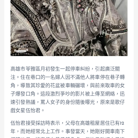
高雄市苓雅區月初發生一起停車糾紛，引起廣泛關
注。住在巷口的一名婦人因不滿他人將車停在巷子轉
角，導致其珍愛的花盆被車輛碾壞，與前來取車的女
子爆發口角。這段激烈爭吵的影片被上傳至網絡，迅
速引發熱議，罵人女子的身份隨後曝光，原來是歌仔
戲女星伍怡君。
伍怡君接受採訪時表示，父母在高雄租屋居住已有12
年，而她經常北上工作。事發當天，她剛好開車南下