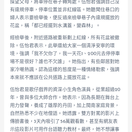
探望父母，將車停在巷子轉角處。伍怡君強調自己沒
有違規停車，停車位置並非紅線區。她聽聞住巷口的
婦人表示要檢舉後，便反過來檢舉巷子內違規擺放的
花盆，稱「都已經擺到水溝蓋，變森林」。
經檢舉後，附近道路被重新劃上紅線，所有花盆被撤
除。伍怡君表示，此舉還給大家一個清淨安寧的環
境，強調「我不欠你了，我一天花1、200元去停停車
場不是很好？誰也不欠誰」。她指出，有些鄰居對她
家冷嘲熱諷，認為這樣的態度是一種情緒勒索，強調
本來就不應該在公共道路上擺放花盆。
伍怡君是歌仔戲界的資深小生角色演員，從業超過20
年，曾與多位大師合作。她表示，因為長期在舞台上
用力發聲，養成了雄厚的丹田，加上閩南家庭背景，
自然熟悉不少在地俚語。她透露，雙方對罵的影片上
傳臉書後，3天內吸引了56萬觀看數，甚至有網友表
示這段影片可用作台語聽力教材。最終，她不想讓事