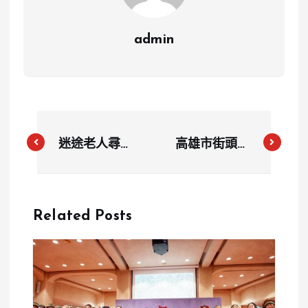
admin
迷途老人尋親
高雄市街頭騎
泣訴 心碎背
士口角衝突，
後藏深情
警方籲冷靜處
理
Related Posts