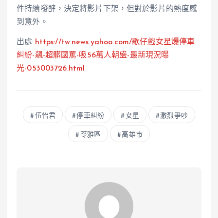
件持續發酵，決定將影片下架，但對於影片的熱度感
到意外。
出處
https://tw.news.yahoo.com/歌仔戲女星爆停車
糾紛-飆-超髒國罵-吸56萬人朝盛-最新現況曝
光-053003726.html
伍怡君
停車糾紛
女星
激烈爭吵
苓雅區
高雄市