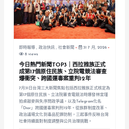
即時報導
,
政治快訊
,
社會新聞
31 7 月, 2026
8 views
今日熱門新聞TOP3｜西拉雅族正式
成第17個原住民族、立院電競法審查
爆衝突、跨國運毒案重判12年
7月31日台灣三大新聞焦點包括西拉雅族正式核定為
第17個原住民族、立法院審查電競法時爆發林宜瑾
拍桌敲麥與失序問政爭議，以及Telegram化名
「Dior」跨國運毒案判刑12年。從族群制度改革、
政治議場文化到毒品犯罪防制，三起事件反映台灣
社會持續面對制度調整與公共治理挑戰。