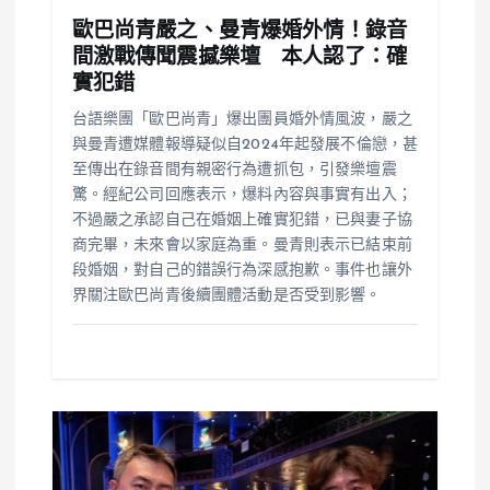
歐巴尚青嚴之、曼青爆婚外情！錄音
間激戰傳聞震撼樂壇 本人認了：確
實犯錯
台語樂團「歐巴尚青」爆出團員婚外情風波，嚴之
與曼青遭媒體報導疑似自2024年起發展不倫戀，甚
至傳出在錄音間有親密行為遭抓包，引發樂壇震
驚。經紀公司回應表示，爆料內容與事實有出入；
不過嚴之承認自己在婚姻上確實犯錯，已與妻子協
商完畢，未來會以家庭為重。曼青則表示已結束前
段婚姻，對自己的錯誤行為深感抱歉。事件也讓外
界關注歐巴尚青後續團體活動是否受到影響。