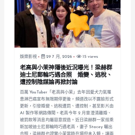
娛樂影視
29 7 月, 2026
15 views
老高與小茉神隱後近況曝光！梁赫群
迪士尼郵輪巧遇合照 婚變、逃稅、
遭控制陰謀論再掀討論
百萬 YouTuber「老高與小茉」去年因愛犬力氣罹
患淋巴癌宣布無限期停更後，頻道改以不露臉形式
更新，引發婚變、逃稅遭罰、遭控制，甚至影片由
AI 製作等網路傳聞。老高今年 2 月曾澄清離婚、
被罰款等消息均屬惡意捏造。近日梁赫群一家搭乘
新加坡迪士尼郵輪時巧遇老高，妻子 Stacey 曬出
合照，梁赫群也證實小茉當時在場但未入鏡，讓兩