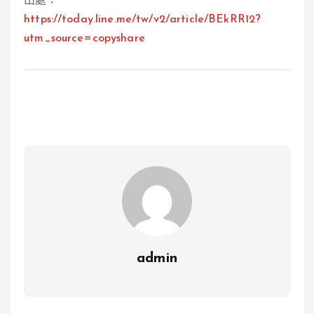
出處：
https://today.line.me/tw/v2/article/BEkRR12?
utm_source=copyshare
admin