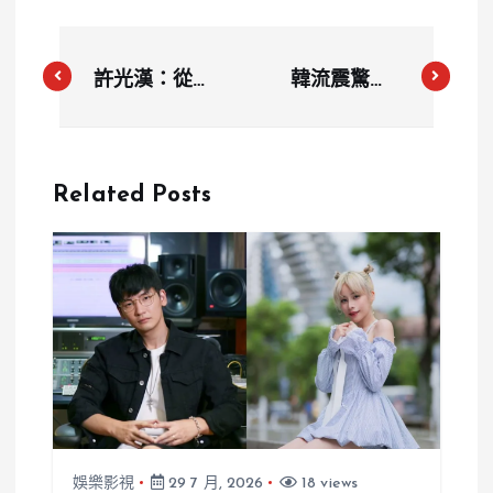
許光漢：從螢
韓流震驚世
幕新星到全能
界！首爾夜店
藝人的蛻變之
門事件再掀熱
路
議
Related Posts
娛樂影視
29 7 月, 2026
18 views