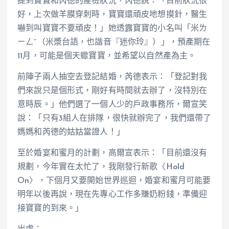
提到寶寶和芮德的產檢狀況，芮德說：「目前狀況很
好，上次做羊膜穿刺時，寶寶還頑皮地想摸針，醫生
嚇到叫寶寶不要頑皮！」她透露寶寶的小名叫「米ㄌ
ㄧㄥˉ（米漿台語，也諧音『迷你玲』）」，預產期在
11月，可能是個天蠍寶寶，並希望以自然產為主。
前陣子兩人抽空去登記結婚，芮德表示：「登記對我
們來說只是個形式，剛好有時間就去辦了，沒特別在
意時辰。」他們選了一個人少的戶政事務所，爾宣笑
說：「只有3組人在排隊，很快就辦完了，我們還帶了
媽媽和芮德的姑姑當證人！」
至於婚宴和蜜月的計劃，高爾宣表示：「目前還沒有
規劃，今年實在太忙了，我剛發行新歌〈Hold
On〉，下個月又要開始世界巡迴，婚宴和蜜月可能要
明年以後再說，現在先專心工作多賺奶粉錢，準備迎
接寶寶的到來。」