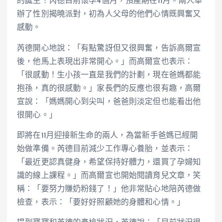
的誕生！芮德目前懷孕4個月，預產期在11月。兩人舉
辦了性別揭曉派對，初為人父母的他們心情既興奮又
感動。
芮德開心地說：「有點驚訝但又很興奮，告訴高爾宣
後，他馬上表現出非常開心。」而高爾宣也表示：
「很感動！生小孩一直是我們的計劃，現在爸媽都能
抱孫，真的很感動。」家長們的反應也很有趣，高爾
宣說：「媽媽開心到尖叫，爸爸則淡定但也能看出他
很開心。」
即將在11月迎接新生命的兩人，為當新手爸媽已經開
始做準備。芮德目前減少工作專心養胎，並表示：
「最近更認真健身，希望保持好體力，還買了孕婦知
識的線上課程。」而高爾宣也開始閱讀育兒文章，笑
稱：「要努力賺奶粉錢了！」他非常貼心地陪芮德做
檢查，表示：「要好好照顧她的身體和心情。」