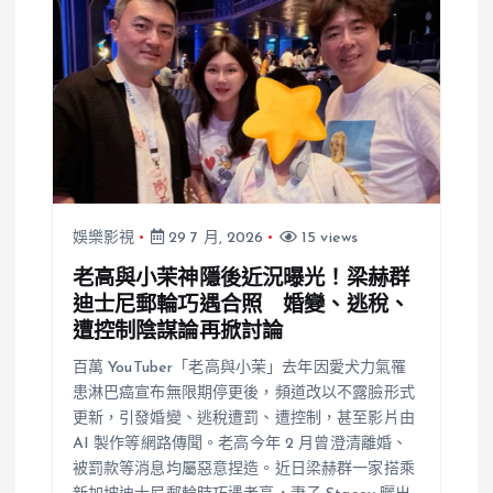
娛樂影視
29 7 月, 2026
15 views
老高與小茉神隱後近況曝光！梁赫群
迪士尼郵輪巧遇合照 婚變、逃稅、
遭控制陰謀論再掀討論
百萬 YouTuber「老高與小茉」去年因愛犬力氣罹
患淋巴癌宣布無限期停更後，頻道改以不露臉形式
更新，引發婚變、逃稅遭罰、遭控制，甚至影片由
AI 製作等網路傳聞。老高今年 2 月曾澄清離婚、
被罰款等消息均屬惡意捏造。近日梁赫群一家搭乘