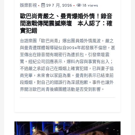
娛樂影視
29 7 月, 2026
18 views
歐巴尚青嚴之、曼青爆婚外情！錄音
間激戰傳聞震撼樂壇 本人認了：確
實犯錯
台語樂團「歐巴尚青」爆出團員婚外情風波，嚴之
與曼青遭媒體報導疑似自2024年起發展不倫戀，甚
至傳出在錄音間有親密行為遭抓包，引發樂壇震
驚。經紀公司回應表示，爆料內容與事實有出入；
不過嚴之承認自己在婚姻上確實犯錯，已與妻子協
商完畢，未來會以家庭為重。曼青則表示已結束前
段婚姻，對自己的錯誤行為深感抱歉。事件也讓外
界關注歐巴尚青後續團體活動是否受到影響。