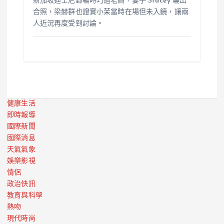
新加坡迪士尼郵輪時巧遇老高，妻子 Stacey 曬出
合照，梁赫群也證實小茉當時在場但未入鏡，讓兩
人近況再度受到討論。
健康生活
即時報導
國際新聞
國際消息
天氣氣象
娛樂影視
情侶
政治快訊
教育與科學
熱吻
現代時尚