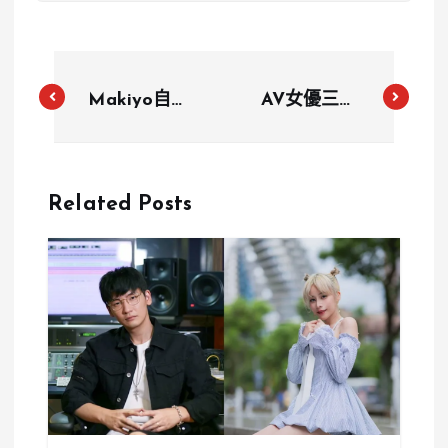
Makiyo自爆
AV女優三上
豔遇：與年輕
悠亞：從偶像
帥鮮肉一夜情
團體到AV界
引發驚喜
的成功轉型
Related Posts