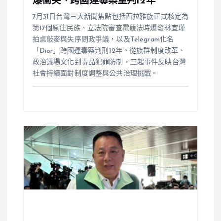
爆衝突、跨國運毒案重判12年
7月31日台灣三大新聞焦點包括西拉雅族正式核定為
第17個原住民族、立法院審查電競法時爆發林宜瑾
拍桌敲麥與失序問政爭議，以及Telegram化名
「Dior」跨國運毒案判刑12年。從族群制度改革、
政治議場文化到毒品犯罪防制，三起事件反映台灣
社會持續面對制度調整與公共治理挑戰。