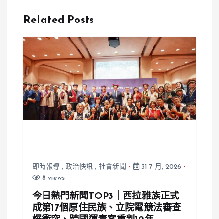
男女脫衣行為
漲2倍！揭秘
全被錄下
低價背後3原
Related Posts
因
即時報導
,
政治快訊
,
社會新聞
31 7 月, 2026
8 views
今日熱門新聞TOP3｜西拉雅族正式
成第17個原住民族、立院電競法審查