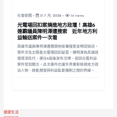
社會新聞
31 7 月, 2026
14 views
光電場回扣案燒進地方政壇！高雄6
連霸議員陳明澤遭搜索 近年地方利
益輸送案件一次看
高雄市議員陳明澤遭橋頭地檢署搜索並帶回偵訊，
案件涉及太陽能光電場回扣疑雲。陳明澤為高雄政
壇資深民代，連任6屆後宣布交棒，卻因光電利益
案件受到關注。此次事件也讓外界重新檢視地方政
治人物、綠能開發與利益監督機制之間的界線。
健康生活