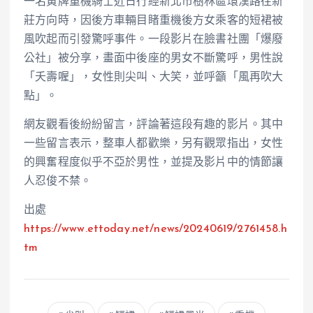
一名黃牌重機騎士近日行經新北市樹林區環漢路往新
莊方向時，因後方車輛目睹重機後方女乘客的短裙被
風吹起而引發驚呼事件。一段影片在臉書社團「爆廢
公社」被分享，畫面中後座的男女不斷驚呼，男性說
「夭壽喔」，女性則尖叫、大笑，並呼籲「風再吹大
點」。
網友觀看後紛紛留言，評論著這段有趣的影片。其中
一些留言表示，整車人都歡樂，另有觀眾指出，女性
的興奮程度似乎不亞於男性，並提及影片中的情節讓
人忍俊不禁。
出處
https://www.
ettoday
.net/news/20240619/2761458.h
tm