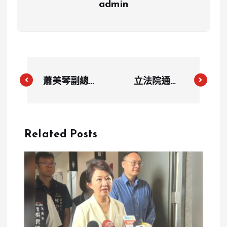
admin
蕭美琴副總統
立法院通過
就台灣安全與
《立法院職權
全球民主發表
行使法》、
演說
《刑法》修正
Related Posts
案，政府擬聲
請釋憲