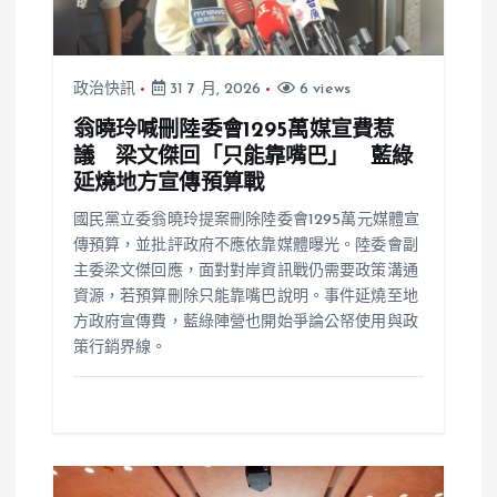
政治快訊
31 7 月, 2026
6 views
翁曉玲喊刪陸委會1295萬媒宣費惹
議 梁文傑回「只能靠嘴巴」 藍綠
延燒地方宣傳預算戰
國民黨立委翁曉玲提案刪除陸委會1295萬元媒體宣
傳預算，並批評政府不應依靠媒體曝光。陸委會副
主委梁文傑回應，面對對岸資訊戰仍需要政策溝通
資源，若預算刪除只能靠嘴巴說明。事件延燒至地
方政府宣傳費，藍綠陣營也開始爭論公帑使用與政
策行銷界線。