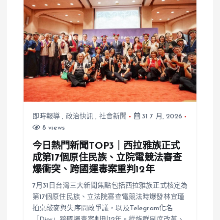
即時報導
,
政治快訊
,
社會新聞
31 7 月, 2026
8 views
今日熱門新聞TOP3｜西拉雅族正式
成第17個原住民族、立院電競法審查
爆衝突、跨國運毒案重判12年
7月31日台灣三大新聞焦點包括西拉雅族正式核定為
第17個原住民族、立法院審查電競法時爆發林宜瑾
拍桌敲麥與失序問政爭議，以及Telegram化名
「Dior」跨國運毒案判刑12年。從族群制度改革、