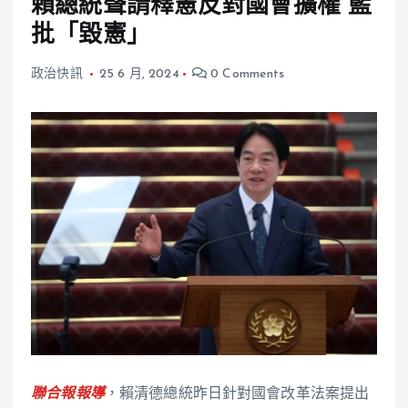
賴總統聲請釋憲反對國會擴權 藍
批「毀憲」
政治快訊
25 6 月, 2024
0 Comments
聯合報報導
，賴清德總統昨日針對國會改革法案提出