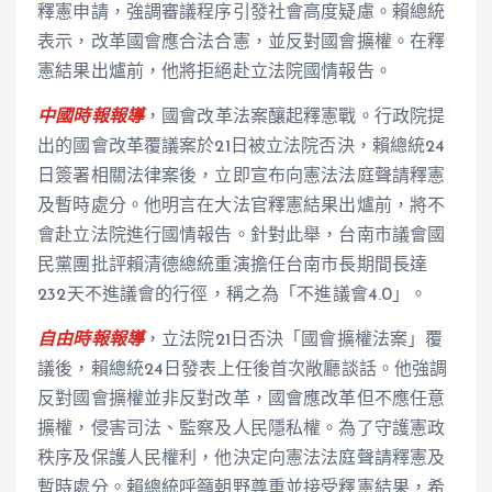
釋憲申請，強調審議程序引發社會高度疑慮。賴總統
表示，改革國會應合法合憲，並反對國會擴權。在釋
憲結果出爐前，他將拒絕赴立法院國情報告。
中國時報報導
，國會改革法案釀起釋憲戰。行政院提
出的國會改革覆議案於21日被立法院否決，賴總統24
日簽署相關法律案後，立即宣布向憲法法庭聲請釋憲
及暫時處分。他明言在大法官釋憲結果出爐前，將不
會赴立法院進行國情報告。針對此舉，台南市議會國
民黨團批評賴清德總統重演擔任台南市長期間長達
232天不進議會的行徑，稱之為「不進議會4.0」。
自由時報報導
，立法院21日否決「國會擴權法案」覆
議後，賴總統24日發表上任後首次敞廳談話。他強調
反對國會擴權並非反對改革，國會應改革但不應任意
擴權，侵害司法、監察及人民隱私權。為了守護憲政
秩序及保護人民權利，他決定向憲法法庭聲請釋憲及
暫時處分。賴總統呼籲朝野尊重並接受釋憲結果，希