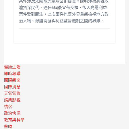
案件涉及太陽能光電場回扣疑雲。陳明澤為高雄政
壇資深民代，連任6屆後宣布交棒，卻因光電利益
案件受到關注。此次事件也讓外界重新檢視地方政
治人物、綠能開發與利益監督機制之間的界線。
健康生活
即時報導
國際新聞
國際消息
天氣氣象
娛樂影視
情侶
政治快訊
教育與科學
熱吻