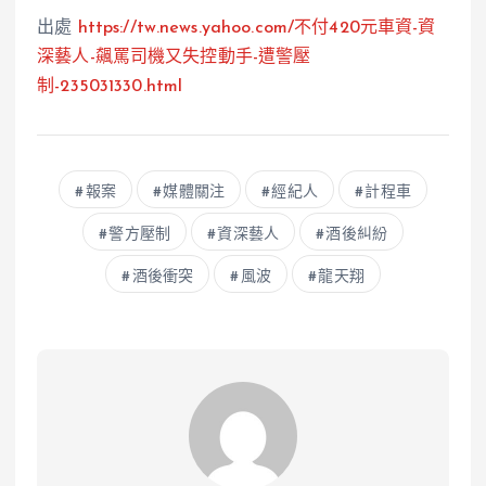
出處
https://tw.news.yahoo.com/不付420元車資-資
深藝人-飆罵司機又失控動手-遭警壓
制-235031330.html
報案
媒體關注
經紀人
計程車
警方壓制
資深藝人
酒後糾紛
酒後衝突
風波
龍天翔