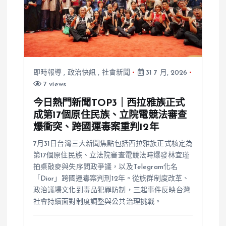
即時報導
,
政治快訊
,
社會新聞
31 7 月, 2026
7 views
今日熱門新聞TOP3｜西拉雅族正式
成第17個原住民族、立院電競法審查
爆衝突、跨國運毒案重判12年
7月31日台灣三大新聞焦點包括西拉雅族正式核定為
第17個原住民族、立法院審查電競法時爆發林宜瑾
拍桌敲麥與失序問政爭議，以及Telegram化名
「Dior」跨國運毒案判刑12年。從族群制度改革、
政治議場文化到毒品犯罪防制，三起事件反映台灣
社會持續面對制度調整與公共治理挑戰。