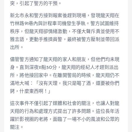
突，引起了警方的干預。
新北市永和警方接到報案後趕到現場，發現龍天翔在
竹林路91巷內與計程車司機發生爭執。警方試圖維持
秩序，但龍天翔卻情緒激動，不僅大聲斥責並使用不
雅言語，更動手推擠員警，最終被警方壓制並帶回派
出所。
儘管警方通知了龍天翔的家人和朋友，但他們均未現
身。直到深夜11點50分，龍天翔的經紀人才趕到派出
所，將他接回家中。在離開警局的時候，龍天翔仍不
滿地大喊：「沒有天理，我只是喝了酒，還要被你們
銬，什麼東西啊！」
這次事件不僅引起了媒體和社會的關注，也讓人對龍
天翔的行為和處理方式提出了許多問題。這位長年活
躍於影視圈的老將，面臨了一場不小的風波和公眾的
關注。