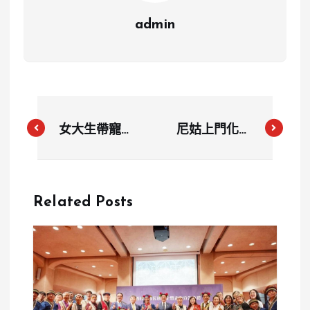
admin
女大生帶寵物
尼姑上門化緣
進壽司店擺拍
遭要求背經
惹議 面臨可
文，影片曝光
能求償及法律
引發社會討論
Related Posts
責任