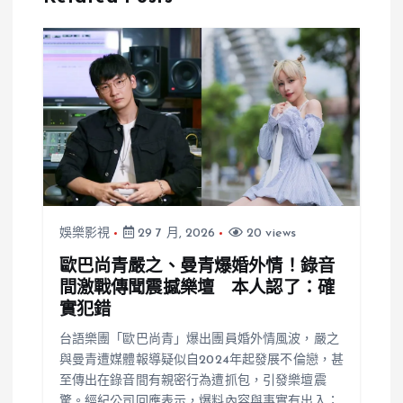
良好
神的華麗轉變
娛樂影視
29 7 月, 2026
20 views
歐巴尚青嚴之、曼青爆婚外情！錄音
間激戰傳聞震撼樂壇 本人認了：確
實犯錯
台語樂團「歐巴尚青」爆出團員婚外情風波，嚴之
與曼青遭媒體報導疑似自2024年起發展不倫戀，甚
至傳出在錄音間有親密行為遭抓包，引發樂壇震
驚。經紀公司回應表示，爆料內容與事實有出入；