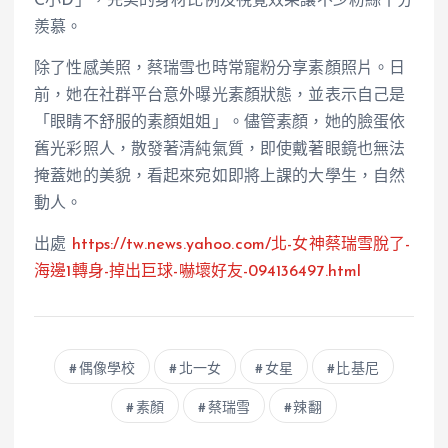
C小D」，完美的身材比例及視覺效果讓不少粉絲十分
羨慕。
除了性感美照，蔡瑞雪也時常寵粉分享素顏照片。日
前，她在社群平台意外曝光素顏狀態，並表示自己是
「眼睛不舒服的素顏姐姐」。儘管素顏，她的臉蛋依
舊光彩照人，散發著清純氣質，即使戴著眼鏡也無法
掩蓋她的美貌，看起來宛如即將上課的大學生，自然
動人。
出處
https://tw.news.yahoo.com/北-女神蔡瑞雪脫了-
海邊1轉身-掉出巨球-嚇壞好友-094136497.html
偶像學校
北一女
女星
比基尼
素顏
蔡瑞雪
辣翻