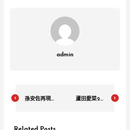
admin
孫安佐再現信
蘆田愛菜20
義區，透露忙
歲成人禮驚艷
於科技研發工
亮相，從天才
作與家庭關係
童星到精緻女
Related Posts