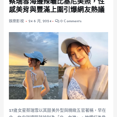
蔡瑞雪海邊辣曬比基尼美照，性
感美背與豐滿上圍引爆網友熱議
娛樂影視
24 6 月, 2024
0 Comments
27歲女星蔡瑞雪以其甜美外型與精緻五官著稱，早在