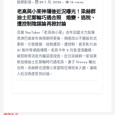
娛樂影視
29 7 月, 2026
16 views
老高與小茉神隱後近況曝光！梁赫群
迪士尼郵輪巧遇合照 婚變、逃稅、
遭控制陰謀論再掀討論
百萬 YouTuber「老高與小茉」去年因愛犬力氣罹
患淋巴癌宣布無限期停更後，頻道改以不露臉形式
更新，引發婚變、逃稅遭罰、遭控制，甚至影片由
AI 製作等網路傳聞。老高今年 2 月曾澄清離婚、
被罰款等消息均屬惡意捏造。近日梁赫群一家搭乘
新加坡迪士尼郵輪時巧遇老高，妻子 Stacey 曬出
合照，梁赫群也證實小茉當時在場但未入鏡，讓兩
人近況再度受到討論。