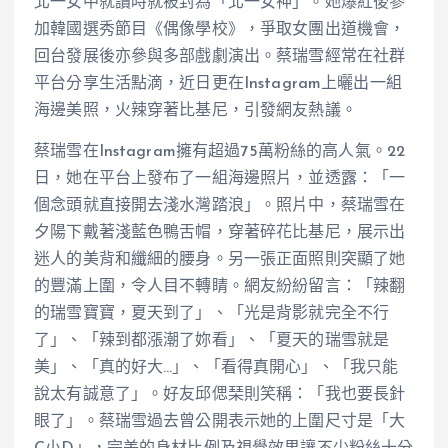
北一女中就讀時就被封為「北一女神」。她爆紅後參
加韓國選秀節目《偶像學校》，爭取女團出道機會，
回台發展後亦參與多部戲劇演出。蔡瑞雪經常在社群
平台分享生活點滴，近日更在Instagram上曬出一組
海邊美照，火辣穿著比基尼，引發網友熱議。
蔡瑞雪在Instagram擁有超過75萬粉絲的高人氣。22
日，她在平台上發布了一組海邊照片，並透露：「一
個念頭就直接開去淺水灣踏浪」。照片中，蔡瑞雪在
夕陽下戴著淺藍色鴨舌帽，穿著碎花比基尼，展示出
迷人的美背和纖細的腰身。另一張正面照則突顯了她
的豐滿上圍，令人目不轉睛。網友紛紛留言：「辣翻
的瑞雪寶寶，夏天到了」、「光是背影就完全不行
了」、「辣到都漲潮了妳看」、「夏天的瑞雪就是
美」、「真的好大…」、「看得真開心」、「我只能
說太有誠意了」。好友邱偲琹則笑稱：「我也要長針
眼了」。蔡瑞雪過去曾公開表示她的上圍尺寸是「大