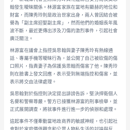
翰發生曖昧關係。林源富家族在當地有顯赫的地位和
財富，而陳秀玲則是政治世家出身，兩人曾因結合被
譽為「副主席迎娶副主席」，然而他們的婚姻長年風
波不斷，最近更傳出涉及刀傷的激烈事件，引起社會
廣泛關注。
林源富在議會上指控吳思翰與妻子陳秀玲有熱線通
話、專屬手機等曖昧行為，並公開了自己被砍傷的傷
口照片，指責妻子為保護吳思翰而傷害了他。陳秀玲
則在臉書上發文回應，表示受到無端指控和傷害，並
表示將交由法律處理。
吳思翰對於指控則決定提出誹謗告訴，堅決捍衛個人
名譽和警察尊嚴。警方已接獲林源富的刑事檢舉，並
正式展開調查，將就事件進行進一步的偵辦和處理。
這起事件不僅牽動當地政商界的敏感神經，也引起社
會對於家庭價值觀念和公眾人物私生活的討論與反