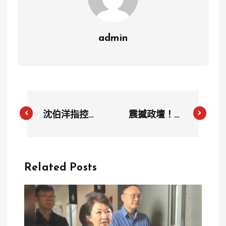
admin
沈伯洋指控政
震撼政壇！前
論節目「關鍵
桃園市長鄭文
時刻」造謠攻
燦捲入華亞科
擊，批評主持
技園區貪污
Related Posts
人口氣翻轉
案，500萬賄
款疑雲重重