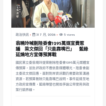
政治快訊
31 7 月, 2026
5 views
翁曉玲喊刪陸委會1295萬媒宣費惹
議 梁文傑回「只能靠嘴巴」 藍綠
延燒地方宣傳預算戰
國民黨立委翁曉玲提案刪除陸委會1295萬元媒體宣
傳預算，並批評政府不應依靠媒體曝光。陸委會副
主委梁文傑回應，面對對岸資訊戰仍需要政策溝通
資源，若預算刪除只能靠嘴巴說明。事件延燒至地
方政府宣傳費，藍綠陣營也開始爭論公帑使用與政
策行銷界線。