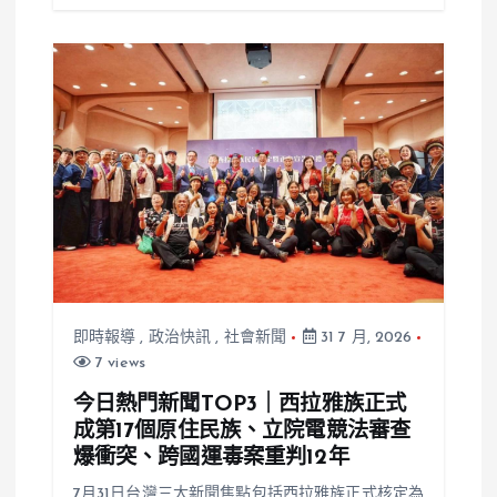
即時報導
,
政治快訊
,
社會新聞
31 7 月, 2026
7 views
今日熱門新聞TOP3｜西拉雅族正式
成第17個原住民族、立院電競法審查
爆衝突、跨國運毒案重判12年
7月31日台灣三大新聞焦點包括西拉雅族正式核定為