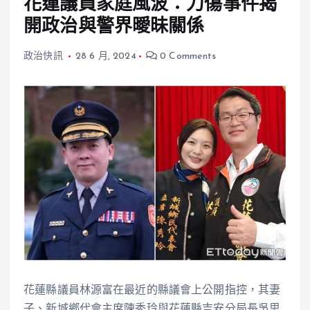
花蓮議員家庭風波：刀傷事件揭
開政治與警界曖昧關係
政治快訊
28 6 月, 2024
0 Comments
花蓮縣議員林源富在最近的縣議會上公開指控，其妻
子、新城鄉代會主席陳秀玲與花蓮縣吉安分局長吳思