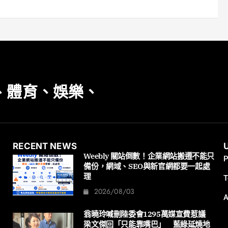
、體育、娛樂、
RECENT NEWS
Weebly 關站倒數！企業網站搬遷不能只
P
備份，網域、SEO與新官網都要一起處
理
T
2026/08/03
A
翁曉玲喊刪陸委會1295萬媒宣費惹議
梁文傑回「只能靠嘴巴」 藍綠延燒地