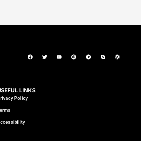
USEFUL LINKS
rivacy Policy
erms
ccessibility