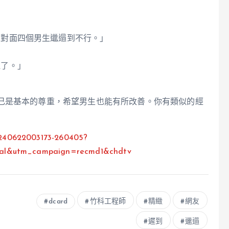
果對面四個男生邋遢到不行。」
吐了。」
己是基本的尊重，希望男生也能有所改善。你有類似的經
0240622003173-260405?
rral&utm_campaign=recmd1&chdtv
dcard
竹科工程師
精緻
網友
遲到
邋遢