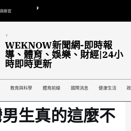
O與新官
翁曉玲喊刪陸委會1295萬媒宣費惹議 梁文傑回「只能靠嘴巴」
藍綠延燒地方宣傳預算戰
WEKNOW新聞網-即時報
導、體育、娛樂、財經|24小
時即時更新
教育與科學
體育前線
國際消息
健康生活
灣男生真的這麼不