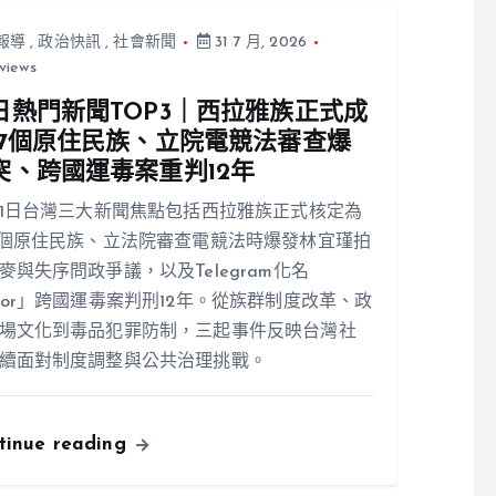
報導
,
政治快訊
,
社會新聞
31 7 月, 2026
views
日熱門新聞TOP3｜西拉雅族正式成
17個原住民族、立院電競法審查爆
突、跨國運毒案重判12年
31日台灣三大新聞焦點包括西拉雅族正式核定為
7個原住民族、立法院審查電競法時爆發林宜瑾拍
麥與失序問政爭議，以及Telegram化名
ior」跨國運毒案判刑12年。從族群制度改革、政
場文化到毒品犯罪防制，三起事件反映台灣社
續面對制度調整與公共治理挑戰。
tinue reading