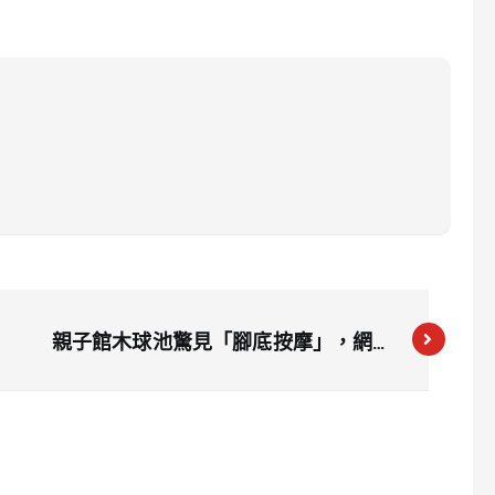
親子館木球池驚見「腳底按摩」，網友
怒斥不衛生行為！