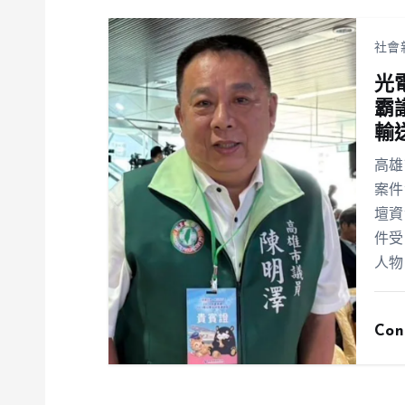
社會
光
霸
輸
高雄
案件
壇資
件受
人物
Con