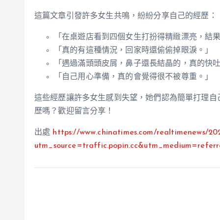
這篇文章引發許多女生共鳴，紛紛分享自己的經歷：
「在桌遊店看到四個女生打扮得精緻漂亮，結
「真的有這種情況，回家時還偷偷掉眼淚。」
「遇過滿頭頭皮屑，鼻子還長結晶的，真的快
「自己用心準備，真的會覺得很不被尊重。」
這些經歷讓許多女生感到失望，她們認為簡單打理自
歷嗎？歡迎留言分享！
出處
https://www.chinatimes.com/realtimenews/2
utm_source=traffic.popin.cc&utm_medium=refe