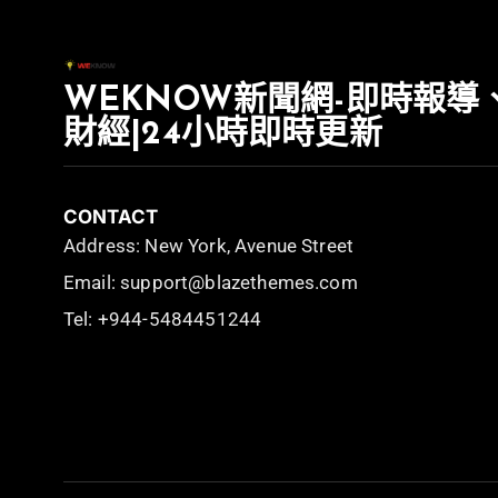
WEKNOW新聞網-即時報導
財經|24小時即時更新
CONTACT
Address: New York, Avenue Street
Email: support@blazethemes.com
Tel: +944-5484451244