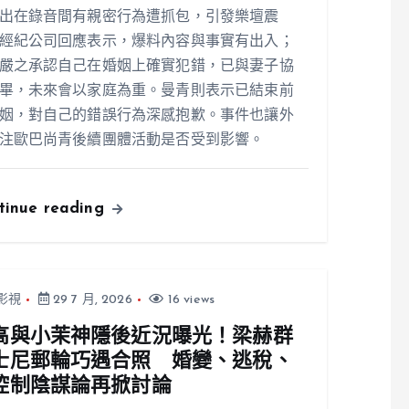
出在錄音間有親密行為遭抓包，引發樂壇震
經紀公司回應表示，爆料內容與事實有出入；
嚴之承認自己在婚姻上確實犯錯，已與妻子協
畢，未來會以家庭為重。曼青則表示已結束前
姻，對自己的錯誤行為深感抱歉。事件也讓外
注歐巴尚青後續團體活動是否受到影響。
tinue reading
影視
29 7 月, 2026
16 views
高與小茉神隱後近況曝光！梁赫群
士尼郵輪巧遇合照 婚變、逃稅、
控制陰謀論再掀討論