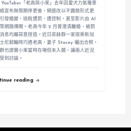
 YouTuber「老高與小茉」去年因愛犬力氣罹患
癌宣布無限期停更後，頻道改以不露臉形式更
引發婚變、逃稅遭罰、遭控制，甚至影片由 AI
等網路傳聞。老高今年 2 月曾澄清離婚、被罰
消息均屬惡意捏造。近日梁赫群一家搭乘新加
士尼郵輪時巧遇老高，妻子 Stacey 曬出合照，
群也證實小茉當時在場但未入鏡，讓兩人近況
受到討論。
tinue reading