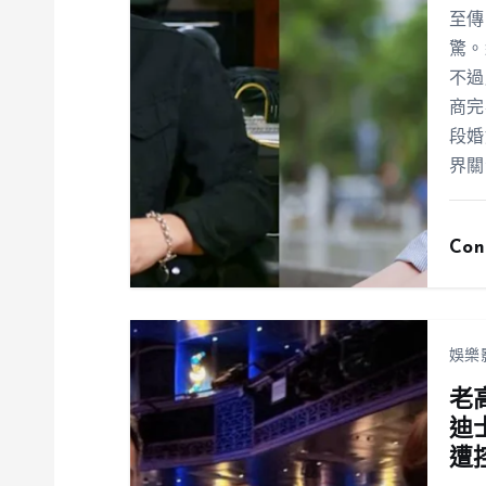
至傳
驚。
不過
商完
段婚
界關
Con
娛樂
老
迪
遭