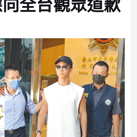
應向全台觀眾道歉