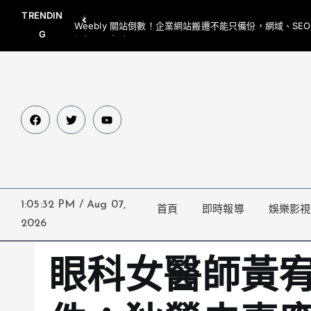
TRENDIN
Weebly 關站倒數！企業網站搬遷不能只備份，網域、SE
G
網都要一起處理
1:05:33 PM
/
Aug 07,
首頁
即時報導
娛樂影視
2026
眼科女醫師黃