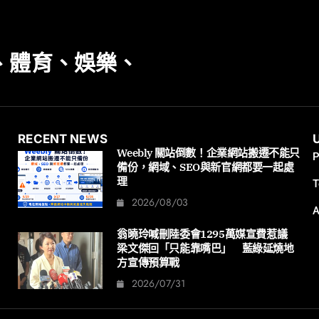
、體育、娛樂、
RECENT NEWS
Weebly 關站倒數！企業網站搬遷不能只
P
備份，網域、SEO與新官網都要一起處
理
T
2026/08/03
A
翁曉玲喊刪陸委會1295萬媒宣費惹議
梁文傑回「只能靠嘴巴」 藍綠延燒地
方宣傳預算戰
2026/07/31