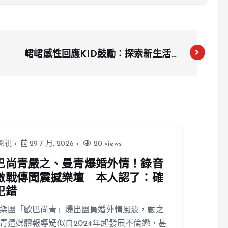
峮峮感性回應KID鼓勵：探索新生活，
不必慌張
影視
29 7 月, 2026
20 views
巴尚青嚴之、曼青爆婚外情！錄音
激戰傳聞震撼樂壇 本人認了：確
犯錯
樂團「歐巴尚青」爆出團員婚外情風波，嚴之
青遭媒體報導疑似自2024年起發展不倫戀，甚