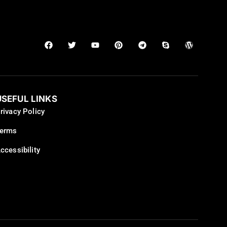
USEFUL LINKS
rivacy Policy
erms
ccessibility