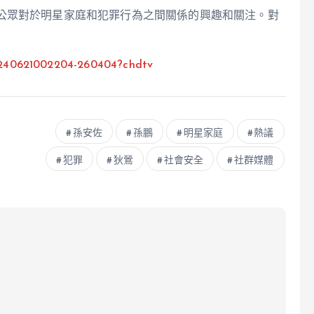
公眾對於明星家庭和犯罪行為之間關係的興趣和關注。對
20240621002204-260404?chdtv
孫安佐
孫鵬
明星家庭
熱議
犯罪
狄鶯
社會安全
社群媒體