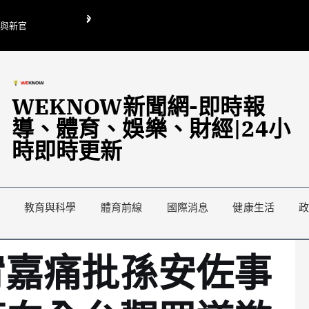
O與新官
翁曉玲喊刪陸委會1295萬媒宣費惹議 梁文傑回「只能靠嘴巴」
藍綠延燒地方宣傳預算戰
WEKNOW新聞網-即時報
導、體育、娛樂、財經|24小
時即時更新
教育與科學
體育前線
國際消息
健康生活
宥嘉痛批孫安佐事