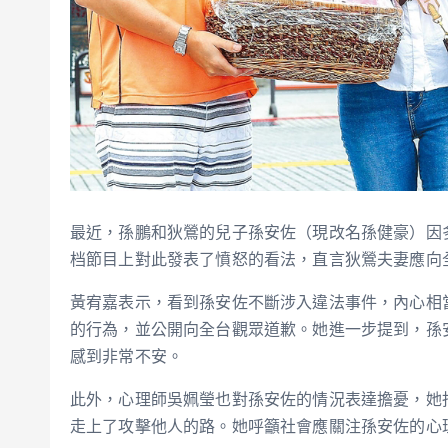
最近，孫鵬和狄鶯的兒子孫安佐（現改名孫健豪）因
档節目上對此發表了憤怒的看法，直言狄鶯夫妻應向
黃宥嘉表示，看到孫安佐不斷涉入違法事件，內心相
的行為，並公開向全台觀眾道歉。她進一步提到，孫
感到非常不安。
此外，心理師吳姵瑩也對孫安佐的情況表達擔憂，她
走上了攻擊他人的路。她呼籲社會應關注孫安佐的心