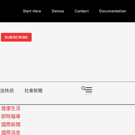
Start Here
Demos
Contact
Documentation
今日熱門新聞TOP3｜西拉雅族正式成第17個原住民族、立院電競
光電場回扣
法審查爆衝突、跨國運毒案重判12年
地方利益輸
SUBSCRIBE
政治快訊
社會新聞
健康生活
即時報導
國際新聞
國際消息