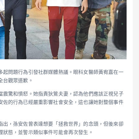
多起問題行為引發社群媒體熱議。眼科女醫師黃宥嘉在一
全台觀眾道歉。
當震驚和憤怒。她指責狄鶯夫妻，認為他們應該正視兒子
安佐的行為已經嚴重影響社會安全，這也讓她對整個事件
指出，孫安佐曾表達想要「拯救世界」的念頭，但後來卻
理狀態，並警示類似事件可能會再次發生。