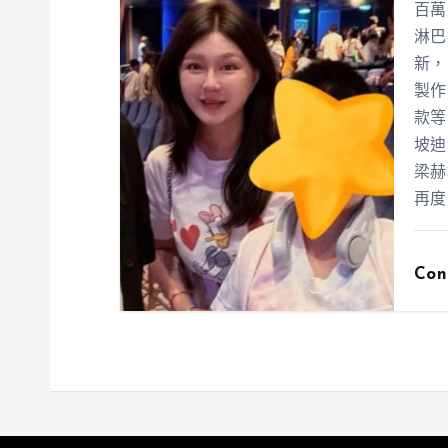
百萬
淋巴
新，
製作
款等
坡迪
梁赫
再度
Con