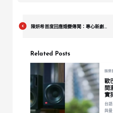
陳妍希首度回應婚變傳聞：專心新劇開
鏡，粉絲力挺事業
Related Posts
娛樂
歐
間
實
台語
與曼