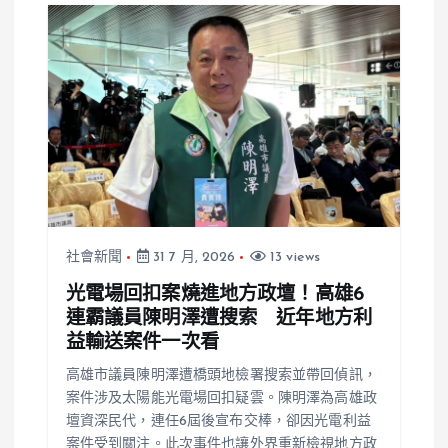
社會新聞
31 7 月, 2026
13 views
光電場回扣案燒進地方政壇！高雄6
連霸議員陳明澤遭搜索 近年地方利
益輸送案件一次看
高雄市議員陳明澤遭橋頭地檢署搜索並帶回偵訊，
案件涉及太陽能光電場回扣疑雲。陳明澤為高雄政
壇資深民代，連任6屆後宣布交棒，卻因光電利益
案件受到關注。此次事件也讓外界重新檢視地方政