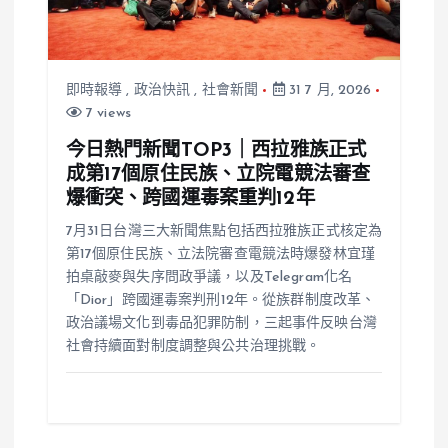
即時報導
,
政治快訊
,
社會新聞
31 7 月, 2026
7 views
今日熱門新聞TOP3｜西拉雅族正式
成第17個原住民族、立院電競法審查
爆衝突、跨國運毒案重判12年
7月31日台灣三大新聞焦點包括西拉雅族正式核定為
第17個原住民族、立法院審查電競法時爆發林宜瑾
拍桌敲麥與失序問政爭議，以及Telegram化名
「Dior」跨國運毒案判刑12年。從族群制度改革、
政治議場文化到毒品犯罪防制，三起事件反映台灣
社會持續面對制度調整與公共治理挑戰。