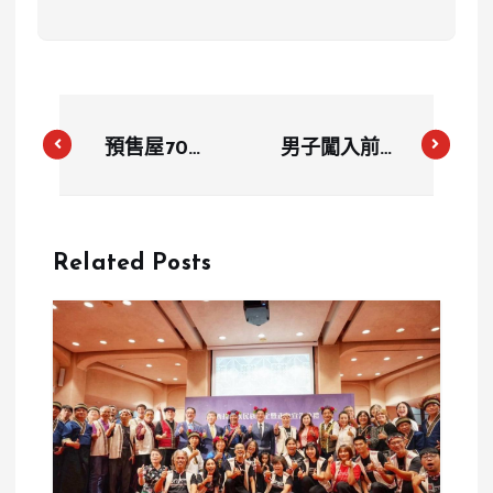
預售屋700
男子闖入前妻
萬，蓋完後暴
男友家行兇後
漲2倍！揭秘
自盡 嘉義凌
低價背後3原
晨發生2死悲
Related Posts
因
劇